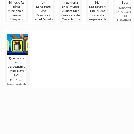
Minecraft:
en
Ingeniería
26.1
Beta
cómo
Minecraft:
en el Mundo
Snapshot 7:
Minecraft
funciona el
Una
Cúbico: Guía
Una nueva
1.21.50.28 Beta
nuevo
Revolución
Completa de
voz en la
les
bloque y
en el Mundo
Mecanismos
orquesta de
presentamos
para qué
de Redstone
y Redstone
bloques
una
sirve
y
en Minecraft
Con la llegada
Automatización
del snapshot
El sensor sculk
Minecraft a
26.1 Snapshot
calibrado, o
menudo se
El mundo de
7, el
Calibrated
percibe
Minecraft está
Sculk
erróneamente
en constante
como
Qué mobs
se
agregarán a
Minecraft
1.21
El próximo
lanzamiento de
Minecraft 1.21
continúa
rodeado de
rumores y
nueva
información de