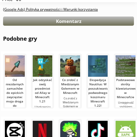
(Google Ads) Polityka prywatności i Warunki korzystania
Komentarz
Podobne gry
Od
Jak odzyskać
Co zrobić z
Ekspedycja
Podstawowe
niezdarnych
swój
Miedzianym
Nautilus: W
skróty
zamachów
przedmiot
Golemem w
poszukiwaniu
klawiaturowe
do epickich
od Allay w
Minecraft
podwodnego
w
zwycięstw:
Minecraft
koszmaru
Minecrafcie
Co zrobić z
moja droga
1.21
Minecraft
Miedzianym
Umiejętność
do
1.22!
Golemem w
szybkiego
Użytkownicy
mistrzostwa
Minecraft W
orientowania
wiedzą, że mob
Witajcie,
w walce
świecie
się i
Allay w
poszukiwacze
włócznią w
Minecraft
efektywnego
Minecraft 1.21
przygód!
zawsze coś się
Minecraft
zarządzania to
pomaga
Szczerze
dzieje: nowe
bardzo ważna
zbierać
mówiąc, wciąż
Witajcie,
bloki,
cecha w grze.
przedmioty i że
trzęsę się z
eksperymentatorzy
trzeba się z nim
emocji, pisząc
świata