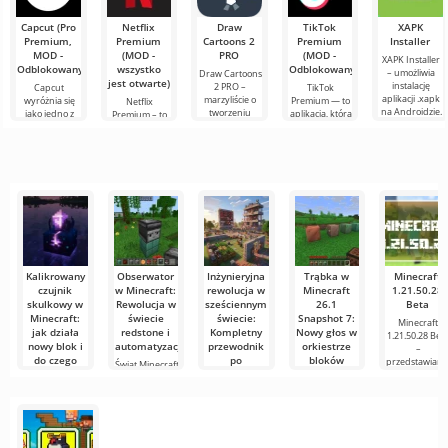
te słowa. Dziś
sześcianów!
Dziś
Capcut (Pro
Netflix
Draw
TikTok
XAPK
postanowiłem
Premium,
Premium
Cartoons 2
Premium
Installer
założyć mój
MOD -
(MOD -
PRO
(MOD -
XAPK Installer
wyimaginowany
Odblokowany)
wszystko
Odblokowany)
– umożliwia
Draw Cartoons
biały
jest otwarte)
instalację
2 PRO –
Capcut
TikTok
aplikacji .xapk
marzyliście o
wyróżnia się
Premium — to
Netflix
na Androidzie.
tworzeniu
jako jedno z
aplikacja, która
Premium – to
Bardzo proste i
animacji, ale
najbardziej
pozwala łączyć
jeden z
przejrzyste
wydaje się to
polecanych
się online z
najpopularniejszych
zbyt
narzędzi do
innymi
serwisów do
skomplikowane,
edycji wideo,
użytkownikami
oglądania
a
zapewniając
lub znaleźć
filmów, seriali i
programów
Kalikrowany
Obserwator
Inżynieryjna
Trąbka w
Minecraft
czujnik
w Minecraft:
rewolucja w
Minecraft
1.21.50.28
skulkowy w
Rewolucja w
sześciennym
26.1
Beta
Minecraft:
świecie
świecie:
Snapshot 7:
Minecraft
jak działa
redstone i
Kompletny
Nowy głos w
1.21.50.28 Bet
nowy blok i
automatyzacji
przewodnik
orkiestrze
–
do czego
po
bloków
przedstawiam
Świat Minecraft
służy
mechanizmach
Wam
stale się
Wraz z
i redstone w
rozwija,
wydaniem
Kalikrowany
Minecraft
oferując
snapshotu 26.1
czujnik
Snapshot 7,
skulkowy, czyli
Minecraft jest
Calibrated
często błędnie
postrzegany