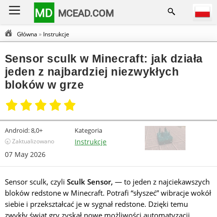
MD
MCEAD.COM
Główna
»
Instrukcje
Sensor sculk w Minecraft: jak działa
jeden z najbardziej niezwykłych
bloków w grze
Android:
8,0+
Kategoria
🕣 Zaktualizowano
Instrukcje
07 May 2026
Sensor sculk, czyli
Sculk Sensor,
— to jeden z najciekawszych
bloków redstone w Minecraft. Potrafi “słyszeć” wibracje wokół
siebie i przekształcać je w sygnał redstone. Dzięki temu
zwykły świat gry zyskał nowe możliwości automatyzacji,