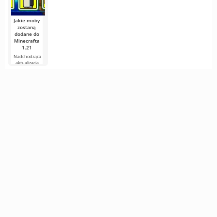
jako
Jakie moby
zostaną
dodane do
Minecrafta
1.21
Nadchodząca
aktualizacja
Minecrafta 1.21
wciąż jest pełna
plotek i
nowych
informacji od