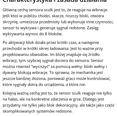
Główną cechą sensora sculk jest to, że reaguje na wibracje.
Jeśli ktoś w pobliżu chodzi, skacze, niszczy bloki, otwiera
skrzynię, umieszcza przedmioty lub wykonuje inne czynności,
sensor to wykrywa i generuje sygnał redstone. Zasięg
wykrywania wynosi do 8 bloków.
Po aktywacji blok działa przez krótki czas, a następnie
przechodzi w krótki okres ładowania. Jest to ważne przy
projektowaniu obwodów. Im bliżej znajduje się źródło
wibracji, tym szybciej sygnał dociera do sensora. Sensor
można również “wyciszyć” za pomocą wełny: bloki wełny i
dywany blokują wibracje. To sprawia, że mechanika jest
jeszcze bardziej złożona, ponieważ gracz może kontrolować,
które sygnały dotrą do urządzenia, a które nie.
Kolejną ważną cechą jest to, że sensor sculk reaguje nie tylko
na hałas, ale na konkretne zdarzenia w grze. Dlatego jest
przydatny nie tylko jako blok dekoracyjny, ale także jako część
skomplikowanych systemów redstone.