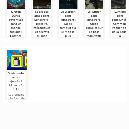
Kirsten
Sable des
Le Warden
Le Wither
Lumière
Dunst
âmes dans
dans
dans
dans
s'aventure
Minecraft :
Minecraft :
Minecraft :
l'obscurité :
dans un
Histoire,
Guide
Guide
Comment
monde
mécaniques
complet sur
complet sur
l'apparition
cubique :
et secrets
le mob le
ce boss
de la balise
L'actrice
du bloc
plus
redoutable
a
jouera un
mystérieux
effrayant du
transformé
Le monde de
rôle clé dans
jeu
les
Minecraft
Minecraft offre
la suite de
dernières
regorge de
aux joueurs un
Minecraft
"Minecraft :
étapes du
dangers, mais
vaste monde
évolue
Le Film"
jeu dans
rempli
constamment,
Minecraft
offrant de
Le trident a
nouveaux
radicalement
La balise dans
changé
Minecraft —
l'approche de
n'est pas
Quels mobs
la
seulement un
seront
ajoutés à
Minecraft
1.21
La prochaine
mise à jour de
Minecraft 1.21
continue d'être
entourée de
rumeurs et de
nouvelles