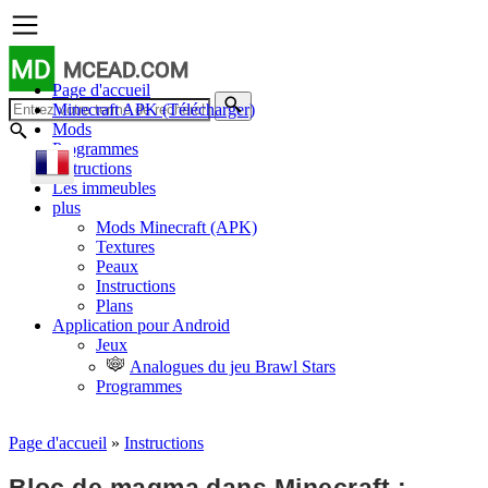
MD
MCEAD.COM
Page d'accueil
Minecraft APK (Télécharger)
Mods
Programmes
Instructions
Les immeubles
plus
Mods Minecraft (APK)
Textures
Peaux
Instructions
Plans
Application pour Android
Jeux
Analogues du jeu Brawl Stars
Programmes
Page d'accueil
»
Instructions