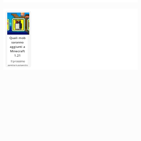
perché
Rockstar
di Minecraft s
La Città Antica
Minecraft
questa
prepara il
che il gioco ha
— è una delle
mette
struttura è
lancio di GTA 6,
strutture più
costantemente
ancora
i fan
cupe
alla prova le
interessante
per i
giocatori
La nave
Quali mob
affondata in
Minecraft — è
saranno
una delle
aggiunti a
Minecraft
1.21
Il prossimo
aggiornamento
di Minecraft
1.21 continua a
essere
circondato da
voci e nuove