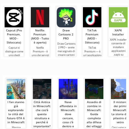
della lancia
Minecraft
efficace è una
mob Allay in
avventurieri!
in Minecraft
succede
qualità molto
Minecraft 1.21
Onestamente,
sempre
importante nel
aiuta a
sto ancora
Ciao a tutti,
qualcosa:
raccogliere
tremando
sperimentatori
nuovi
oggetti e che è
dall'emozione
del mondo
necessario
mentre scrivo
cubico! Oggi ho
queste
deciso di
indossare il mio
Capcut (Pro
Netflix
Draw
TikTok
XAPK
immaginario
Premium,
Premium
Cartoons 2
Premium
Installer
MOD -
(MOD - Tutto
PRO
(MOD -
XAPK Installer
Sbloccato)
è aperto)
Sbloccato)
consente di
Draw Cartoons
installare
2 PRO – avete
Capcut si
Netflix
TikTok
applicazioni
mai sognato di
distingue come
Premium – è
Premium — è
.xapk su
creare cartoni
uno degli
uno dei servizi
un'applicazione
Android. Un
animati, ma
strumenti più
più popolari
che ti permette
menu molto
tutto sembra
raccomandati
per guardare
di connetterti
semplice e
troppo
per l'editing
film, serie TV e
online con altri
video,
programmi
utenti o
garantendo un
televisivi
trovare
I fan stanno
Città Antica
Nave
Assedio di
Il mistero
già
in Minecraft:
affondata in
zombie in
dei primi
esplorando
che cos'è
Minecraft:
Minecraft:
Minecraft:
la città del
questa
dove
Guida
La storia del
futuro GTA 6
struttura e
cercare,
completa
pilastro di
in Minecraft
perché è
cosa c'è
alla difesa
vetro
importante?
dentro e
dei villaggi
Mentre
Ogni veteran