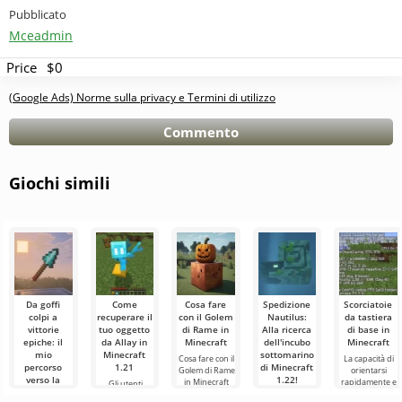
Pubblicato
Mceadmin
Price
$0
(Google Ads) Norme sulla privacy e Termini di utilizzo
Commento
Giochi simili
Da goffi
Come
Cosa fare
Spedizione
Scorciatoie
colpi a
recuperare il
con il Golem
Nautilus:
da tastiera
vittorie
tuo oggetto
di Rame in
Alla ricerca
di base in
epiche: il
da Allay in
Minecraft
dell'incubo
Minecraft
mio
Minecraft
sottomarino
Cosa fare con il
La capacità di
percorso
1.21
di Minecraft
Golem di Rame
orientarsi
verso la
1.22!
in Minecraft
rapidamente e
Gli utenti
maestria
Nel mondo di
gestire in modo
sanno che il
Ciao a tutti,