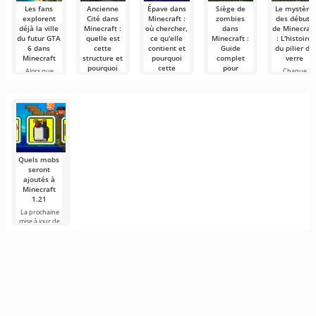
Les fans
Ancienne
Épave dans
Siège de
Le mystère
explorent
Cité dans
Minecraft :
zombies
des débuts
déjà la ville
Minecraft :
où chercher,
dans
de Minecraf
du futur GTA
quelle est
ce qu'elle
Minecraft :
: L'histoire
6 dans
cette
contient et
Guide
du pilier de
Minecraft
structure et
pourquoi
complet
verre
pourquoi
cette
pour
Alors que
Chaque
est-elle
structure
protéger les
Rockstar
vétéran de
importante
fascine
villages
prépare la
Minecraft sait
?
encore les
sortie de GTA
que le jeu a
Minecraft met
joueurs
6,
constamment à
L'Ancienne
l'épreuve nos
Cité — est l'une
Une épave
des structures
dans Minecraft
les
— est l'une des
Quels mobs
seront
ajoutés à
Minecraft
1.21
La prochaine
mise à jour de
Minecraft 1.21
continue d'être
entourée de
rumeurs et de
nouvelles