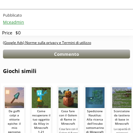
Pubblicato
Mceadmin
Price
$0
(Google Ads) Norme sulla privacy e Termini di utilizzo
Commento
Giochi simili
Da goffi
Come
Cosa fare
Spedizione
Scorciatoie
colpi a
recuperare il
con il Golem
Nautilus:
da tastiera
vittorie
tuo oggetto
di Rame in
Alla ricerca
di base in
epiche: il
da Allay in
Minecraft
dell'incubo
Minecraft
mio
Minecraft
sottomarino
Cosa fare con il
La capacità di
percorso
1.21
di Minecraft
Golem di Rame
orientarsi