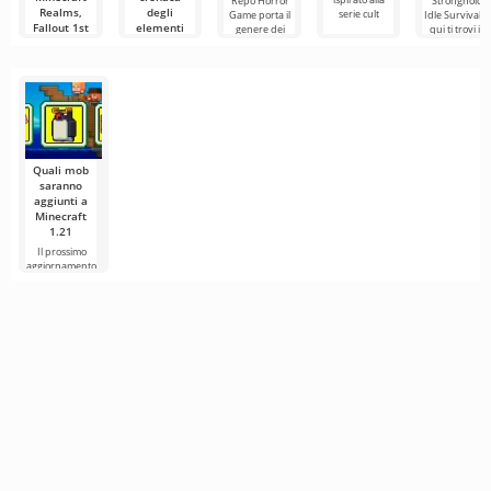
Repo Horror
Stronghold:
Realms,
degli
serie cult
Game porta il
Idle Survival 
Fallout 1st
elementi
genere dei
qui ti trovi in
ed ESO Plus
rimossi di
potrebbero
Minecraft
entrare in
Nella prima
Game Pass
parte abbiamo
Ultimate
discusso di
perdite
Immagina tutti
i tuoi servizi di
gioco preferiti
Quali mob
saranno
aggiunti a
Minecraft
1.21
Il prossimo
aggiornamento
di Minecraft
1.21 continua a
essere
circondato da
voci e nuove