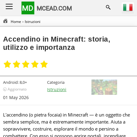
MD
MCEAD.COM
Home
»
Istruzioni
Accendino in Minecraft: storia,
utilizzo e importanza
Android:
8,0+
Categoria
🕣 Aggiornato
Istruzioni
01 May 2026
L'accendino (o pietra focaia) in Minecraft — è un oggetto che
sembra semplice, ma è estremamente importante. Aiuta a
sopravvivere, costruire, esplorare il mondo e persino a
combattere. Con esso si possono aprire portali, incendiare