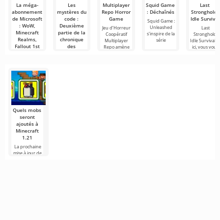
La méga-
Les
Multiplayer
Squid Game
Last
abonnement
mystères du
Repo Horror
: Déchaînés
Stronghold:
de Microsoft
code :
Game
Idle Survival
Squid Game :
: WoW,
Deuxième
Unleashed
Jeu d’Horreur
Last
Minecraft
partie de la
s'inspire de la
Coopératif
Stronghold:
Realms,
chronique
série
Multiplayer
Idle Survival 
Fallout 1st
des
Repo amène
ici, vous vous
et ESO Plus
éléments
pourraient
supprimés
être inclus
de Minecraft
dans le
Dans la
Game Pass
première
Ultimate
partie, nous
avons discuté
Imaginez que
de
tous vos
services de
Quels mobs
jeux préférés
seront
ajoutés à
Minecraft
1.21
La prochaine
mise à jour de
Minecraft 1.21
continue d'être
entourée de
rumeurs et de
nouvelles