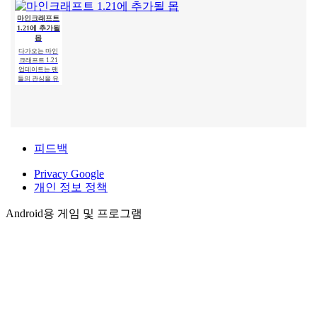
험하는 것을 좋
2 PRO – 당신은
안녕하세요, 모
아합니다. 매 업
애니메이션을
험가 여러분! 솔
마인크래프트
데이트마다
마인크래프트
만들고 싶었지
직히 말해서, 이
1.21에 추가될
의 마지막 화
만, 너무 어렵고
글을 쓰는 동안
몹
음: 엔드 시의
심지어 불가능
에도 감정이 북
다가오는 마인
비밀과 게임의
하다고 생각했
받쳐 오릅니다.
크래프트 1.21
숨겨진 의미
다면, 이제 모든
오늘은 단순한
업데이트는 팬
것이 당신의 손
리뷰가 아닙니
당신은 방금 엔
들의 관심을 유
에 달려 있습니
다 — 이것은 저
더 드래곤을 물
지하기 위해 개
다. 복잡한
의.
리쳤습니다. 경
발자들이 흥미
험치는 모아졌
Minecraft의 기
로운 혁신과 이
고, 귀환 포탈이
전에 보지 못한
본 키보드 단
TikTok 프리
열렸습니다.
콘텐츠를 제공
축키
미엄 (MOD -
하려는 노력으
잠금 해제)
게임에서 빠르
로.
피드백
게 적응하고 효
TikTok 프리미
율적으로 관리
엄 — 다른 사용
마인크래프트
하는 능력은 매
자와 온라인으
Privacy Google
에서의 할로
우 중요한 기술
로 연결하거나
윈: 큐브 세계
입니다.
개인 정보 정책
특별한 무언가
가 가장 무서
Minecraft의 기
를 찾을 수 있는
운 명절을 기
본 키를 사용하
애플리케이션입
Android용 게임 및 프로그램
면 필요한 요소
념하는 방법
니다. 아침 커피
를 선택하고, 기
한 잔과 함께 하
매년 가을, 마인
능, 인벤토리 또
루를 시작하거
크래프트 세계
는 주변 물체와
나 힘든 하루를.
는 은근히 변화
마인크래프트
를 겪습니다. 전
XAPK
1.20에서 각 동
Installer
통적으로 10월
물(몹)의 좋아
말,
XAPK Installer
하는 음식
– 안드로이드에
마인크래프트
서 .xapk 애플리
1.20의 개발자들
케이션을 설치
아침의 놀라
은 게임 초기 버
할 수 있게 해줍
움: 왜 고양이