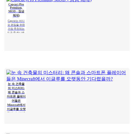
마인크래프트
고.
1.21에서 Allay
Capcut (Pro
Premium,
에게서 아이템
MOD - 잠금
을 얻는 방법
해제)
사용자들은 마
Capcut는 비디
인크래프트 1.21
오 편집을 위한
에서 Allay 몹이
가장 추천되는
아이템을 수집
도구 중 하나로,
하는 데 도움을
모바일 기기와
주며, 그와 친구
데스크톱 컴퓨
가 되어야 한다
터 모두에서 원
는 것을 알고 있
활한 작동을 보
습니다. 그가 도
장합니다. 많은
움을 주도록.
사용자에게 무
료 버전은 모든
편집 요구를
Netflix
마인크래프트
Premium
에서 구리 골
(MOD - 모든
렘으로 무엇을
것이 열려 있
할 수 있을까
음)
요?
눈 속 건축물
Netflix Premium
는 안드로이드
의 미스터리:
마인크래프트에
기기에서 영화,
서 구리 골렘으
왜 콘솔과 스
드라마 및 TV 프
로 무엇을 할 수
마트폰 플레이
로그램을 시청
있을까요? 마인
어들은
할 수 있는 가장
크래프트 세계
Minecraft에서
인기 있는 서비
에서는 항상 무
이글루를 오랫
스 중 하나입니
언가가 일어납
동안 기다렸을
다. 이곳에는 최
니다: 새로운 블
까?
신 미디어 제품
노틸러스 탐
록, 신비로운 생
Draw
뿐만 아니라
우리는 모두
물 군계, 그리고.
험: Minecraft
Cartoons 2
Minecraft의 광
1.22의 수중 악
PRO
활한 세계를 탐
몽을 찾아서!
Draw Cartoons