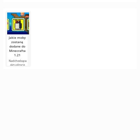
głowie
ciekawscy
dynię?
gracze
Minecrafta!
Witajcie, moi
sześcienni
eksperymentatorzy!
Jakie moby
zostaną
dodane do
Minecrafta
1.21
Nadchodząca
aktualizacja
Minecrafta 1.21
wciąż jest pełna
plotek i
nowych
informacji od