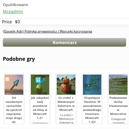
Opublikowane
Mceadmin
Price
$0
(Google Ads) Polityka prywatności i Warunki korzystania
Komentarz
Podobne gry
Od
Jak odzyskać
Co zrobić z
Ekspedycja
Podstawowe
niezdarnych
swój
Miedzianym
Nautilus: W
skróty
zamachów
przedmiot
Golemem w
poszukiwaniu
klawiaturowe
do epickich
od Allay w
Minecraft
podwodnego
w
zwycięstw:
Minecraft
koszmaru
Minecrafcie
Co zrobić z
moja droga
1.21
Minecraft
Miedzianym
Umiejętność
do
1.22!
Golemem w
szybkiego
Użytkownicy
mistrzostwa
Minecraft W
orientowania
wiedzą, że mob
Witajcie,