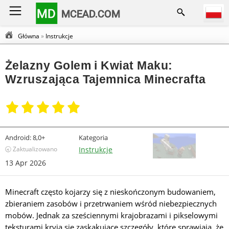
MD
MCEAD.COM
Główna
»
Instrukcje
Żelazny Golem i Kwiat Maku:
Wzruszająca Tajemnica Minecrafta
Android:
8,0+
Kategoria
🕣 Zaktualizowano
Instrukcje
13 Apr 2026
Minecraft często kojarzy się z nieskończonym budowaniem,
zbieraniem zasobów i przetrwaniem wśród niebezpiecznych
mobów. Jednak za sześciennymi krajobrazami i pikselowymi
teksturami kryją się zaskakujące szczegóły, które sprawiają, że