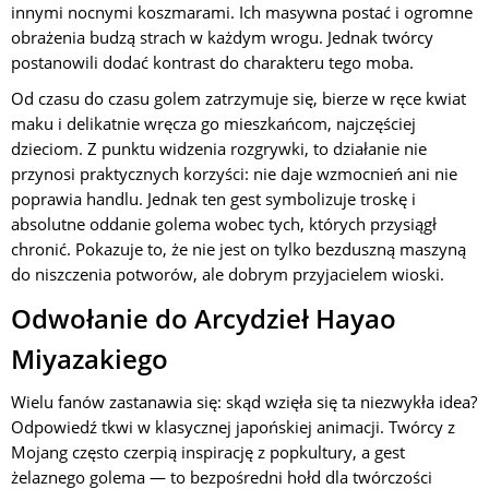
innymi nocnymi koszmarami. Ich masywna postać i ogromne
obrażenia budzą strach w każdym wrogu. Jednak twórcy
postanowili dodać kontrast do charakteru tego moba.
Od czasu do czasu golem zatrzymuje się, bierze w ręce kwiat
maku i delikatnie wręcza go mieszkańcom, najczęściej
dzieciom. Z punktu widzenia rozgrywki, to działanie nie
przynosi praktycznych korzyści: nie daje wzmocnień ani nie
poprawia handlu. Jednak ten gest symbolizuje troskę i
absolutne oddanie golema wobec tych, których przysiągł
chronić. Pokazuje to, że nie jest on tylko bezduszną maszyną
do niszczenia potworów, ale dobrym przyjacielem wioski.
Odwołanie do Arcydzieł Hayao
Miyazakiego
Wielu fanów zastanawia się: skąd wzięła się ta niezwykła idea?
Odpowiedź tkwi w klasycznej japońskiej animacji. Twórcy z
Mojang często czerpią inspirację z popkultury, a gest
żelaznego golema — to bezpośredni hołd dla twórczości