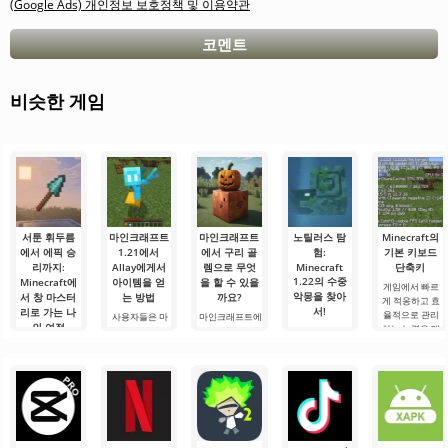
(Google Ads) 개인정보 보호정책 및 이용약관
코멘트
비슷한 게임
서툰 휘두름
마인크래프트
마인크래프트
노틸러스 탐
Minecraft의
에서 에픽 승
1.21에서
에서 구리 골
험:
기본 키보드
리까지:
Allay에게서
렘으로 무엇
Minecraft
단축키
1.22의 수중
Minecraft에
아이템을 얻
을 할 수 있을
게임에서 빠르
악몽을 찾아
서 창 마스터
는 방법
까요?
게 적응하고 효
서!
리로 가는 나
율적으로 관리
사용자들은 마
마인크래프트에
의 여정
하는 능력은 매
인크래프트 1.21
서 구리 골렘으
안녕하세요, 모
우 중요한 기술
에서 Allay 몹이
로 무엇을 할 수
험가 여러분! 솔
안녕하세요, 큐
입니다.
아이템을 수집
있을까요? 마인
직히 말해서, 이
브 세계의 실험
Minecraft의 기
하는 데 도움을
크래프트 세계
글을 쓰는 동안
가 여러분! 오늘
본 키를 사용하
주며, 그와 친구
에서는 항상 무
에도 감정이 북
저는 상상의 흰
면 필요한 요소
가 되어야 한다
언가가 일어납
받쳐 오릅니다.
가운을 입기로
를 선택하고, 기
는 것을 알고 있
니다: 새로운 블
오늘은 단순한
했습니다 그리
능, 인벤토리 또
습니다. 그가 도
록, 신비로운 생
리뷰가 아닙니
고.
는 주변 물체와
움을 주도록.
물 군계, 그리고.
다 — 이것은 저