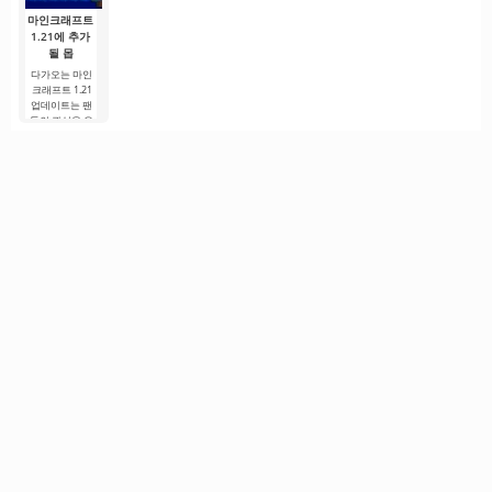
마인크래프트
1.21에 추가
될 몹
다가오는 마인
크래프트 1.21
업데이트는 팬
들의 관심을 유
지하기 위해 개
발자들이 흥미
로운 혁신과 이
전에 보지 못한
콘텐츠를 제공
하려는 노력으
로.