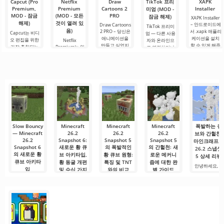
Capcut (Pro
Netflix
Draw
TikTok 프리
XAPK
의.
Premium,
Premium
Cartoons 2
Installer
미엄 (MOD -
MOD - 잠금
(MOD - 모든
PRO
잠금 해제)
XAPK Installer
해제)
것이 열려 있
– 안드로이드에
Draw Cartoons
TikTok 프리미
음)
2 PRO – 당신은
서 .xapk 애플리
Capcut는 비디
엄 — 다른 사용
애니메이션을
케이션을 설치
오 편집을 위한
Netflix
자와 온라인으
만들고 싶었지
할 수 있게 해줍
가장 추천되는
Premium는 안
로 연결하거나
만, 너무 어렵고
니다. 매우 간단
도구 중 하나로,
드로이드 기기
특별한 무언가
심지어 불가능
하고 직관적인
모바일 기기와
에서 영화, 드라
를 찾을 수 있는
하다고 생각했
메뉴를 통해 이
데스크톱 컴퓨
마 및 TV 프로그
애플리케이션입
다면, 이제 모든
확장자의 파일
터 모두에서 원
램을 시청할 수
니다. 아침 커피
것이 당신의 손
설치를 빠르게
활한 작동을 보
있는 가장 인기
한 잔과 함께 하
에 달려 있습니
시작할 수
장합니다. 많은
있는 서비스 중
루를 시작하거
다. 복잡한
사용자에게 무
하나입니다. 이
나 힘든 하루를.
료 버전은 모든
곳에는 최신 미
편집 요구를
디어 제품뿐만
아니라
Slow Bouncy
Minecraft
Minecraft
Minecraft
폭발하는 큐
— Minecraft
26.2
26.2
26.2
브와 간헐천:
26.2
Snapshot 6:
Snapshot 5
Snapshot 5
마인크래프트
Snapshot 6
새로운 황 큐
의 폭발적인
의 간헐천: 새
26.2 스냅샷
의 새로운 황
브 아키타입,
황 큐브 원형:
로운 메커니
5 상세 리뷰
큐브 아키타
황 동굴 개편
특징 및 TNT
즘에 대한 완
안녕하세요, 광
입
및 수십 가지
와의 비교
벽 가이드
부와 건축가 여
수정
Minecraft 26.2
«폭발적인 큐브
최근 기사 «폭발
러분! Mojang 
Snapshot 6에
와 간헐천:
성 큐브와 간헐
Minecraft Java
발자들이 Java
서 개발자들은
Edition은 26.2
Minecraft 26.2
천: Minecraft
Edition을 위한
황 큐브를 위한
Snapshot 5의
버전을 계속 개
26.2 Snapshot
새로운
상세 리뷰»
5의 상세
발 중이며,