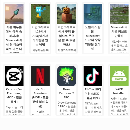
서툰 휘두름
마인크래프트
마인크래프트
노틸러스 탐
Minecraft의
에서 에픽 승
1.21에서
에서 구리 골
험:
기본 키보드
리까지:
Allay에게서
렘으로 무엇
Minecraft
단축키
1.22의 수중
Minecraft에
아이템을 얻
을 할 수 있을
게임에서 빠르
악몽을 찾아
서 창 마스터
는 방법
까요?
게 적응하고 효
서!
리로 가는 나
율적으로 관리
사용자들은 마
마인크래프트에
의 여정
하는 능력은 매
인크래프트 1.21
서 구리 골렘으
안녕하세요, 모
우 중요한 기술
에서 Allay 몹이
로 무엇을 할 수
험가 여러분! 솔
안녕하세요, 큐
입니다.
아이템을 수집
있을까요? 마인
직히 말해서, 이
브 세계의 실험
Minecraft의 기
하는 데 도움을
크래프트 세계
글을 쓰는 동안
가 여러분! 오늘
본 키를 사용하
주며, 그와 친구
에서는 항상 무
에도 감정이 북
저는 상상의 흰
면 필요한 요소
가 되어야 한다
언가가 일어납
받쳐 오릅니다.
가운을 입기로
를 선택하고, 기
는 것을 알고 있
니다: 새로운 블
오늘은 단순한
했습니다 그리
능, 인벤토리 또
습니다. 그가 도
록, 신비로운 생
리뷰가 아닙니
고.
는 주변 물체와
움을 주도록.
물 군계, 그리고.
다 — 이것은 저
Capcut (Pro
Netflix
Draw
TikTok 프리
XAPK
의.
Premium,
Premium
Cartoons 2
Installer
미엄 (MOD -
MOD - 잠금
(MOD - 모든
PRO
잠금 해제)
XAPK Installer
해제)
것이 열려 있
– 안드로이드에
Draw Cartoons
TikTok 프리미
음)
2 PRO – 당신은
서 .xapk 애플리
Capcut는 비디
엄 — 다른 사용
애니메이션을
케이션을 설치
오 편집을 위한
Netflix
자와 온라인으
만들고 싶었지
할 수 있게 해줍
가장 추천되는
Premium는 안
로 연결하거나
만, 너무 어렵고
니다. 매우 간단
도구 중 하나로,
드로이드 기기
특별한 무언가
심지어 불가능
하고 직관적인
모바일 기기와
에서 영화, 드라
를 찾을 수 있는
하다고 생각했
메뉴를 통해 이
데스크톱 컴퓨
마 및 TV 프로그
애플리케이션입