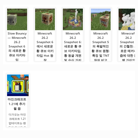
다면, 이제 모든
확장자의 파일
터 모두에서 원
램을 시청할 수
니다. 아침 커피
것이 당신의 손
설치를 빠르게
활한 작동을 보
있는 가장 인기
한 잔과 함께 하
에 달려 있습니
시작할 수
장합니다. 많은
있는 서비스 중
루를 시작하거
다. 복잡한
사용자에게 무
하나입니다. 이
나 힘든 하루를.
료 버전은 모든
곳에는 최신 미
편집 요구를
디어 제품뿐만
아니라
Slow Bouncy
Minecraft
Minecraft
Minecraft
Minecraft
— Minecraft
26.2
26.2
26.2
26.2
26.2
Snapshot 6
Snapshot 6:
Snapshot 5
Snapshot 5
Snapshot 6
에서 새로운
새로운 황 큐
의 폭발적인
의 간헐천: 새
의 새로운 황
황 큐브 아키
브 아키타입,
황 큐브 원형:
로운 메커니
큐브 아키타
타입 Hot 등
황 동굴 개편
특징 및 TNT
즘에 대한 완
입
장
및 수십 가지
와의 비교
벽 가이드
수정
Minecraft 26.2
Minecraft 26.2
«폭발적인 큐브
최근 기사 «폭
Snapshot 6에
Snapshot 6에
와 간헐천:
성 큐브와 간헐
Minecraft Java
서 개발자들은
서 개발자들은
Edition은 26.2
Minecraft 26.2
천: Minecraft
황 큐브를 위한
Hot이라는 새로
Snapshot 5의
버전을 계속 개
26.2 Snapshot
새로운
운 황 큐브
상세 리뷰»
5의 상세
발 중이며,
마인크래프트
1.21에 추가
될 몹
다가오는 마인
크래프트 1.21
업데이트는 팬
들의 관심을 유
지하기 위해 개
발자들이 흥미