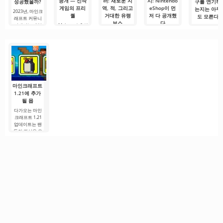
공개 — 신작
러: 새로운 지
시: Nintendo
성공했을까?
구를 연기하
게임의 프리
역, 적, 그리고
eShop이 먼
는지는 아무
2023년, 마인크
퀄
거대한 유령
저 다 공개했
도 모른다
래프트 커뮤니
보스
다
티에서는 게임
Mojang과 출판
2026년 5월 30
역사상 가장 큰
사들이
Mojang의 액션
Mojang이 Xbox
일 Minecraft
논쟁 중 하나가
Minecraft 세계
RPG 시리즈 다
Games
Live가
벌어졌다.
관의 새 책
Showcase에서
음 장을 향한 기
TwitchCon
Minecraft
공식 발표를 준
다림이 공식적
Europe를
비하는 사이,
으로 시작됐다.
Xbox
마인크래프트
1.21에 추가
될 몹
다가오는 마인
크래프트 1.21
업데이트는 팬
들의 관심을 유
지하기 위해 개
발자들이 흥미
로운 혁신과 이
전에 보지 못한
콘텐츠를 제공
하려는 노력으
로.