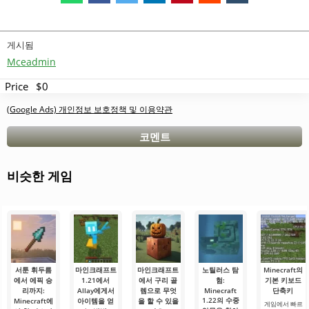
게시됨
Mceadmin
Price
$0
(Google Ads) 개인정보 보호정책 및 이용약관
코멘트
비슷한 게임
서툰 휘두름
마인크래프트
마인크래프트
노틸러스 탐
Minecraft의
에서 에픽 승
1.21에서
에서 구리 골
험:
기본 키보드
리까지:
Allay에게서
렘으로 무엇
Minecraft
단축키
1.22의 수중
Minecraft에
아이템을 얻
을 할 수 있을
게임에서 빠르