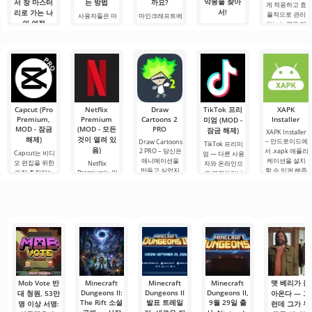
악몽을 찾아
서 창 마스터
는 방법
까요?
게 적응하고 효
서!
리로 가는 나
율적으로 관리
사용자들은 마
마인크래프트에
의 여정
하는 능력은 매
인크래프트 1.21
서 구리 골렘으
안녕하세요, 모
우 중요한 기술
에서 Allay 몹이
로 무엇을 할 수
험가 여러분! 솔
안녕하세요, 큐
입니다.
아이템을 수집
있을까요? 마인
직히 말해서, 이
브 세계의 실험
Minecraft의 기
하는 데 도움을
크래프트 세계
글을 쓰는 동안
가 여러분! 오늘
본 키를 사용하
주며, 그와 친구
에서는 항상 무
에도 감정이 북
저는 상상의 흰
면 필요한 요소
가 되어야 한다
언가가 일어납
받쳐 오릅니다.
가운을 입기로
를 선택하고, 기
는 것을 알고 있
니다: 새로운 블
오늘은 단순한
했습니다 그리
능, 인벤토리 또
습니다. 그가 도
록, 신비로운 생
리뷰가 아닙니
고.
는 주변 물체와
움을 주도록.
물 군계, 그리고.
다 — 이것은 저
Capcut (Pro
Netflix
Draw
TikTok 프리
XAPK
의.
Premium,
Premium
Cartoons 2
Installer
미엄 (MOD -
MOD - 잠금
(MOD - 모든
PRO
잠금 해제)
XAPK Installer
해제)
것이 열려 있
– 안드로이드에
Draw Cartoons
TikTok 프리미
음)
2 PRO – 당신은
서 .xapk 애플리
Capcut는 비디
엄 — 다른 사용
애니메이션을
케이션을 설치
오 편집을 위한
Netflix
자와 온라인으
만들고 싶었지
할 수 있게 해줍
가장 추천되는
Premium는 안
로 연결하거나
만, 너무 어렵고
니다. 매우 간단
도구 중 하나로,
드로이드 기기
특별한 무언가
심지어 불가능
하고 직관적인
모바일 기기와
에서 영화, 드라
를 찾을 수 있는
하다고 생각했
메뉴를 통해 이
데스크톱 컴퓨
마 및 TV 프로그
애플리케이션입
다면, 이제 모든
확장자의 파일
터 모두에서 원
램을 시청할 수
니다. 아침 커피
것이 당신의 손
설치를 빠르게
활한 작동을 보
있는 가장 인기
한 잔과 함께 하
에 달려 있습니
시작할 수
장합니다. 많은
있는 서비스 중
루를 시작하거
다. 복잡한
사용자에게 무
하나입니다. 이
나 힘든 하루를.
료 버전은 모든
곳에는 최신 미
편집 요구를
디어 제품뿐만
아니라
Mob Vote 반
Minecraft
Minecraft
Minecraft
맷 베리가 돌
Dungeons II:
Dungeons II
Dungeons II,
대 청원, 53만
아온다 — 그
The Rift 소설
발표 트레일
9월 29일 출
명 이상 서명:
런데 그가 누