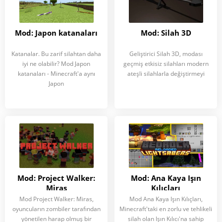
Mod: Japon katanaları
Mod: Silah 3D
Katanalar. Bu zarif silahtan daha
Geliştirici Silah 3D, modası
iyi ne olabilir? Mod Japon
geçmiş etkisiz silahları modern
katanaları - Minecraft'a aynı
ateşli silahlarla değiştirmeyi
Japon
Mod: Project Walker:
Mod: Ana Kaya Işın
Miras
Kılıçları
Mod Project Walker: Miras,
Mod Ana Kaya Işın Kılıçları,
oyuncuların zombiler tarafından
Minecraft'taki en zorlu ve tehlikeli
yönetilen harap olmuş bir
silah olan Işın Kılıcı'na sahip