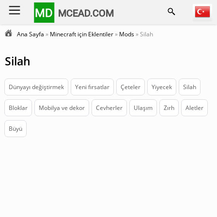
MD
MCEAD.COM
Ana Sayfa
»
Minecraft için Eklentiler
»
Mods
» Silah
Silah
Dünyayı değiştirmek
Yeni fırsatlar
Çeteler
Yiyecek
Silah
Bloklar
Mobilya ve dekor
Cevherler
Ulaşım
Zırh
Aletler
Büyü