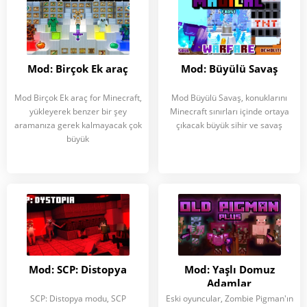
Mod: Birçok Ek araç
Mod: Büyülü Savaş
Mod Birçok Ek araç for Minecraft,
Mod Büyülü Savaş, konuklarını
yükleyerek benzer bir şey
Minecraft sınırları içinde ortaya
aramanıza gerek kalmayacak çok
çıkacak büyük sihir ve savaş
büyük
Mod: SCP: Distopya
Mod: Yaşlı Domuz
Adamlar
SCP: Distopya modu, SCP
Eski oyuncular, Zombie Pigman'ın