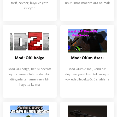
tarif, cevher, büyü ve çete
unutulmaz maceralara atılmak
ekleyen
Mod: Ölü bölge
Mod: Ölüm Asası
Mod Ölü bölge, her Minecraft
Mod Ölüm Asası, kendinizi
oyuncusuna ölülerle dolu bir
düşman yaratıkları tek vuruşta
dünyada tamamen yeni bir
yok edebilecek güçlü silahlarla
hayatta kalma