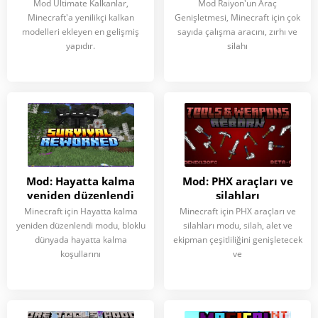
Mod Ultimate Kalkanlar,
Mod Raiyon'un Araç
Minecraft'a yenilikçi kalkan
Genişletmesi, Minecraft için çok
modelleri ekleyen en gelişmiş
sayıda çalışma aracını, zırhı ve
yapıdır.
silahı
Mod: Hayatta kalma
Mod: PHX araçları ve
yeniden düzenlendi
silahları
Minecraft için Hayatta kalma
Minecraft için PHX araçları ve
yeniden düzenlendi modu, bloklu
silahları modu, silah, alet ve
dünyada hayatta kalma
ekipman çeşitliliğini genişletecek
koşullarını
ve