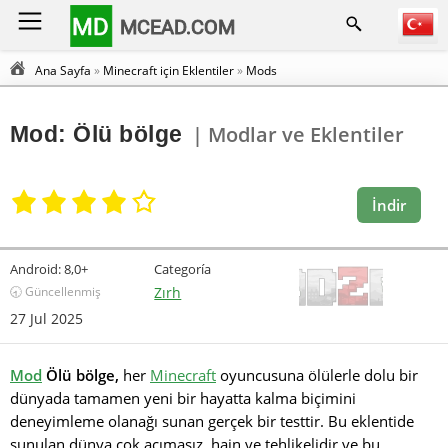
MD
MCEAD.COM
Ana Sayfa
»
Minecraft için Eklentiler
»
Mods
Mod: Ölü bölge
| Modlar ve Eklentiler
İndir
Android:
8,0+
Categoría
🕣 Güncellenmiş
Zırh
27 Jul 2025
Mod
Ölü bölge,
her
Minecraft
oyuncusuna ölülerle dolu bir
dünyada tamamen yeni bir hayatta kalma biçimini
deneyimleme olanağı sunan gerçek bir testtir. Bu eklentide
sunulan dünya çok acımasız, hain ve tehlikelidir ve bu