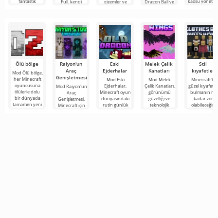
fantastik
kaosu yönetm
Full, kendi
gizemler ve
Dragon Ball ve
inşaat
bulmacalarla
Saint
Ölü bölge
Raiyon'un
Eski
Melek Çelik
Stil
Araç
Ejderhalar
Kanatları
kıyafetler
Mod Ölü bölge,
Genişletmesi
her Minecraft
Mod Eski
Mod Melek
Minecraft'ta
oyuncusuna
Ejderhalar,
Çelik Kanatları,
güzel kıyafetle
Mod Raiyon'un
ölülerle dolu
Minecraft oyun
görünümü
bulmanın ne
Araç
bir dünyada
dünyasındaki
güzelliği ve
kadar zor
Genişletmesi,
tamamen yeni
rutin günlük
teknolojik
olabileceğini
Minecraft için
bir hayatta
yaşamınızı
etkinliği ile öne
hepimiz
çok sayıda
kalma
aydınlatmak
çıkan Minecraft
biliyoruz.
çalışma aracını,
için
için
Gardırobunu
zırhı ve silahı