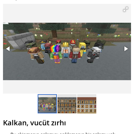
Kalkan, vucüt zırhı