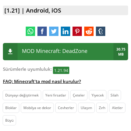
[1.21] | Android, iOS
30.75
MOD Minecraft: DeadZone
MB
Sürümlerle uyumluluk:
1.21.94
FAQ: Minecraft'ta mod nasıl kurulur?
Dünyayı değiştirmek
Yeni fırsatlar
Çeteler
Yiyecek
Silah
Bloklar
Mobilya ve dekor
Cevherler
Ulaşım
Zırh
Aletler
Büyü