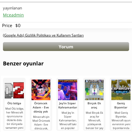
yayınlanan
Mceadmin
Price
$0
(Google Ads) Gizlilik Politikası ve Kullanım Şartları
Yorum
Benzer oyunlar
Ölü bölge
Örümcek
Jey'in Süper
Birçok Ek
Geniş
Adam - Eve
Kahramanları
araç
Biyomlar
Mod Ölü bölge,
dönüş yok
her Minecraft
Mod Jey'in
Mod Birçok Ek
Mod Geniş
oyuncusuna
Süper
araç for
Biyomlar,
Minecraft için
ölülerle dolu
Kahramanları,
Minecraft,
Minecraft oyun
Mod Örümcek
bir dünyada
Minecraft'taki
yükleyerek
evreninin yeni
Adam - Eve
tamamen yeni
en popüler
benzer bir şey
biyomlarında
dönüş yok,
bir hayatta
filmlerde,
aramanıza
unutulmaz