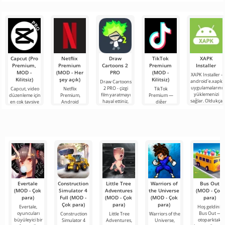
Marvel
kalma
mangalarda,
gerek
maceralara
evreninden
oyunlarda ve
kalmayacak
atılmak
popüler
TV
çok büyük
karakterleri
bloklu
Capcut (Pro
Netflix
Draw
TikTok
XAPK
Premium,
Premium
Cartoons 2
Premium
Installer
MOD -
(MOD - Her
PRO
(MOD -
XAPK Installer -
Kilitsiz)
şey açık)
Kilitsiz)
android'e.xapk
Draw Cartoons
uygulamalarını
2 PRO - çizgi
Capcut, video
Netflix
TikTok
yüklemenizi
film yaratmayı
düzenleme için
Premium,
Premium —
sağlar. Oldukça
hayal ettiniz,
en çok tavsiye
Android
diğer
basit ve
ancak her şey
edilen
cihazlarda film,
kullanıcılarla
anlaşılır bir
çok zor ve
araçlardan biri
dizi ve TV
çevrimiçi
hatta imkansız
olarak öne
şovlarını
buluşmanızı
çıkıyor ve hem
izlemek için en
veya özel bir
mobil
popüler
şeyler
hizmetlerden
bulmanızı
sağlayan
Evertale
Construction
Little Tree
Warriors of
Bus Out
(MOD - Çok
Simulator 4
Adventures
the Universe
(MOD - Çok
para)
Full (MOD -
(MOD - Çok
(MOD - Çok
para)
Çok para)
para)
para)
Evertale,
Hoş geldiniz
oyuncuları
Bus Out —
Construction
Little Tree
Warriors of the
büyüleyici bir
otoparktaki
Simulator 4
Adventures,
Universe,