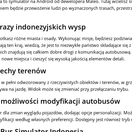
a to symulator na Android od dewelopera Maleo. Tutaj wcielisz s
iem będzie przewożenie ludzi po wyznaczonych trasach, przestrz
razy indonezyjskich wysp
potkasz różne miasta i osady. Wykonując misje, będziesz podziwia
nają ten kraj, wiedzą, że jest to niezwykłe państwo składające się z
nich znajdują się całkiem dobre drogi z komunikacją autobusową.
 nowe miejsca i cieszyć się wysoką jakością elementów detali.
cechy terenów
st w pełni odwzorowany z rzeczywistych obiektów i terenów, w gr
wa na jazdę. Widok może się zmieniać przy przełączaniu trybu.
 możliwości modyfikacji autobusów
r dla zmian wyglądu pojazdów, dodając opcje personalizacji. Mo
yfikacji według własnych preferencji. Dostępny jest również try
y Bus Simulator Indonesia