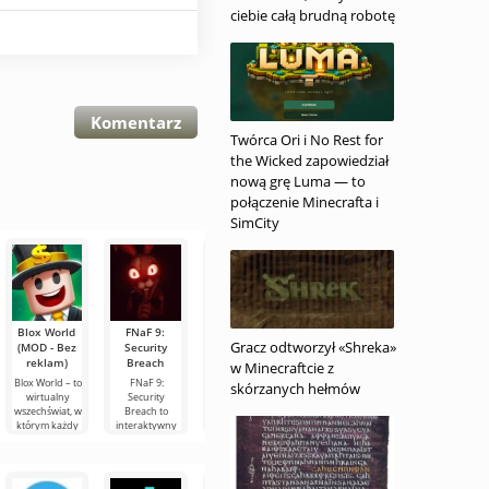
ciebie całą brudną robotę
Komentarz
Twórca Ori i No Rest for
the Wicked zapowiedział
nową grę Luma — to
połączenie Minecrafta i
SimCity
Blox World
FNaF 9:
Melon
World
Minecraft
Gracz odtworzył «Shreka»
(MOD - Bez
Security
Sandbox
Soccer
(MOD -
reklam)
Breach
(MOD -
Champs
Menu)
w Minecraftcie z
Mega menu)
(MOD -
Blox World – to
FNaF 9:
Minecraft – to
skórzanych hełmów
Odblokowany)
wirtualny
Security
zmodyfikowana
Melon
wszechświat, w
Breach to
wersja gry,
Sandbox -
Jeśli szukasz
którym każdy
interaktywny
która oferuje
symulator typu
dynamicznej
znajdzie coś dla
horror, który
przydatne
sandbox na
sportowej gry
siebie. Tutaj
wyciąga
funkcje
Androida,
arcade na
możesz grać w
użytkownika ze
niedostępne w
oferujący wiele
Androida z
strefy
wersji
opcji
dynamiczną