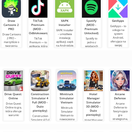
rolę
już w grafice
nieograniczone
przewozów
3D,
ciężarowych i
elementu
Draw
TikTok
XAPK
Spotify
GetApps
Cartoons 2
Premium
Installer
(MOD -
GetApps – to
PRO
(MOD -
Premium
usługa na
XAPK Installer
Odblokowany)
Unlocked)
system
– umożliwia
Draw Cartoons
Android,
instalację
2 PRO –
TikTok
Spotify to
oferująca na
aplikacji .xapk
marzyliście o
Premium — to
jedno z
swojej
na Androidzie.
tworzeniu
aplikacja, która
wiodących
platformie
Bardzo proste i
animacji, ale
pozwala łączyć
narzędzi na
dostęp do
przejrzyste
wydaje się to
się online z
Androida do
h
najnowszych
zbyt
innymi
słuchania
nowinek
skomplikowane,
użytkownikami
muzyki,
a
lub znaleźć
podcastów i
różnych
nowości
Drive Quest:
Construction
Minitruck
Hotel
Arcane
Online
Simulator 4
Simulator
Manager
Defense
Full (MOD -
Vietnam
Simulator
Drive Quest:
Arcane
Dużo
3D (MOD -
Online to gra,
Defense to
Minitruck
pieniędzy)
Dużo
która oferuje
fascynująca
Simulator
pieniędzy)
warunki
gra
Vietnam to
Construction
strategiczna,
nowoczesna
Simulator 4 Full
Hotel Manager
gra
to gra, która
Simulator 3D to
gra
symulacyjna,