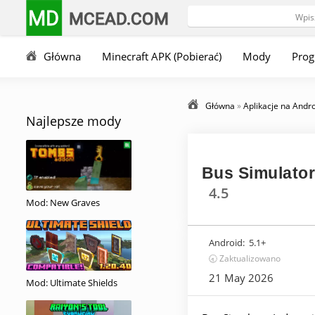
MD
MCEAD.COM
Główna
Minecraft APK (Pobierać)
Mody
Pro
Główna
»
Aplikacje na Andr
Najlepsze mody
Bus Simulator
4.5
Mod: New Graves
Android:
5.1+
🕣 Zaktualizowano
21 May 2026
Mod: Ultimate Shields