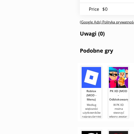
Price
$0
(Google Ads) Polityka prywatnośc
Uwagi (0)
Podobne gry
Roblox
PK XD (MOD
(MOD -
-
Menu)
Odblokowany)
Według
W PK XD
większości
można
użytkowników
stworzyć
najpopularniejszą
własny awatar i
grą na
dołączyć do
Androidzie
milionów
nadal
innych
pozostaje
uczestników.