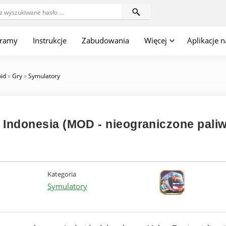
gramy
Instrukcje
Zabudowania
Więcej
Aplikacje 
oid
»
Gry
»
Symulatory
 Indonesia (MOD - nieograniczone pali
Kategoria
Symulatory