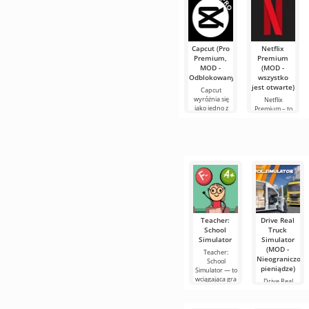
Roblox. Projekt
Kolorowa
grafika i
Capcut (Pro
Netflix
Premium,
Premium
MOD -
(MOD -
Odblokowany)
wszystko
jest otwarte)
Capcut
wyróżnia się
Netflix
jako jedno z
Premium – to
najbardziej
jeden z
polecanych
najpopularniejszyc
narzędzi do
serwisów do
edycji wideo,
oglądania
zapewniając
filmów, seriali i
programów
Teacher:
Drive Real
School
Truck
Simulator
Simulator
(MOD -
Teacher:
Nieograniczone
School
pieniądze)
Simulator — to
wciągająca gra
Drive Real
Truck
Simulator — to
niezwykle