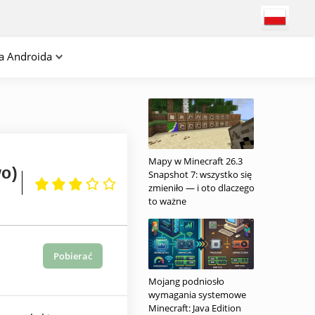
na Androida
Mapy w Minecraft 26.3
wo)
Snapshot 7: wszystko się
zmieniło — i oto dlaczego
to ważne
Pobierać
Mojang podniosło
wymagania systemowe
Minecraft: Java Edition