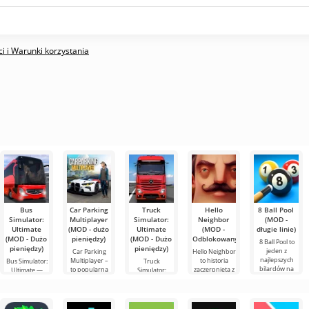
i i Warunki korzystania
Bus
Car Parking
Truck
Hello
8 Ball Pool
Simulator:
Multiplayer
Simulator:
Neighbor
(MOD -
Ultimate
(MOD - dużo
Ultimate
(MOD -
długie linie)
(MOD - Dużo
pieniędzy)
(MOD - Dużo
Odblokowany)
8 Ball Pool to
pieniędzy)
pieniędzy)
jeden z
Car Parking
Hello Neighbor
najlepszych
Multiplayer –
to historia
Bus Simulator:
Truck
bilardów na
to popularna
zaczerpnięta z
Ultimate —
Simulator:
Androida.
gra na
"Jak
kolorowa i
Ultimate –
Tutaj możesz
Androida, w
uprzykrzyć
ekscytująca gra
udane
zmierzyć się z
której gracze
życie
na Androida,
połączenie
graczami z
wcielają się w
sąsiadowi", ale
oferująca
symulatora