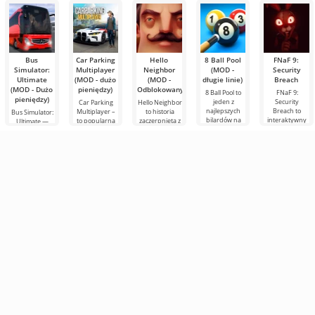
Bus
Car Parking
Hello
8 Ball Pool
FNaF 9:
Simulator:
Multiplayer
Neighbor
(MOD -
Security
Ultimate
(MOD - dużo
(MOD -
długie linie)
Breach
(MOD - Dużo
pieniędzy)
Odblokowany)
8 Ball Pool to
FNaF 9:
pieniędzy)
jeden z
Security
Car Parking
Hello Neighbor
najlepszych
Breach to
Multiplayer –
to historia
Bus Simulator:
bilardów na
interaktywny
to popularna
zaczerpnięta z
Ultimate —
Androida.
horror, który
gra na
"Jak
kolorowa i
Tutaj możesz
wyciąga
Androida, w
uprzykrzyć
ekscytująca gra
zmierzyć się z
użytkownika ze
której gracze
życie
na Androida,
graczami z
strefy
wcielają się w
sąsiadowi", ale
oferująca
komfortu. Jest
rolę
już w grafice
nieograniczone
3D,