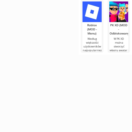
Roblox
PK XD (MOD
(MOD -
-
Menu)
Odblokowany)
Według
W PK XD
większości
można
użytkowników
stworzyć
najpopularniejszą
własny awatar i
grą na
dołączyć do
Androidzie
milionów
nadal
innych
pozostaje
uczestników.
Roblox. Projekt
Kolorowa
grafika i