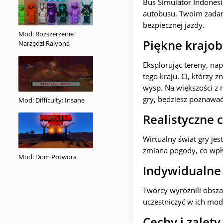
Bus Simulator Indonesi
autobusu. Twoim zadan
bezpiecznej jazdy.
Mod: Rozszerzenie
Piękne krajob
Narzędzi Raiyona
Eksplorując tereny, na
tego kraju. Ci, którzy z
wysp. Na większości z 
gry, będziesz poznawać
Mod: Difficulty: Insane
Realistyczne 
Wirtualny świat gry je
zmiana pogody, co wpły
Mod: Dom Potwora
Indywidualne
Twórcy wyróżnili obsza
uczestniczyć w ich mod
Cechy i zalet