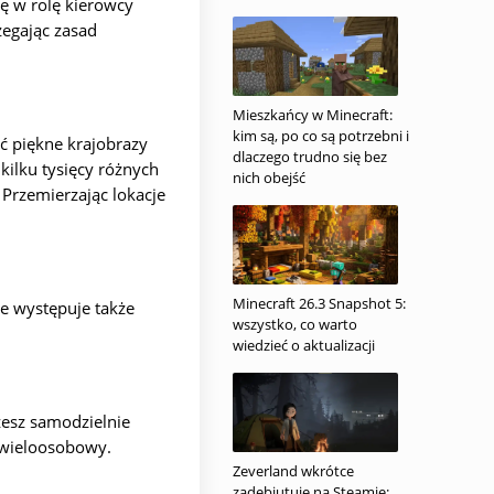
ię w rolę kierowcy
egając zasad
Mieszkańcy w Minecraft:
kim są, po co są potrzebni i
ć piękne krajobrazy
dlaczego trudno się bez
 kilku tysięcy różnych
nich obejść
 Przemierzając lokacje
Minecraft 26.3 Snapshot 5:
ze występuje także
wszystko, co warto
wiedzieć o aktualizacji
żesz samodzielnie
b wieloosobowy.
Zeverland wkrótce
zadebiutuje na Steamie: