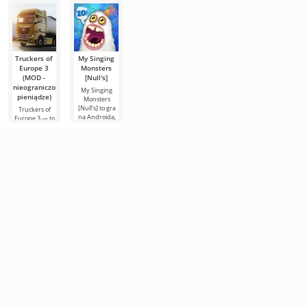
symulator
Truckers of
My Singing
Toca Life
FIFA Soccer
Hill Climb
Europe 3
Monsters
World (MOD
(MOD - Dużo
Racing 2
(MOD -
[Null's]
-
pieniędzy)
(MOD -
nieograniczone
odblokowany)
Nieograniczo
My Singing
FIFA Soccer –
pieniądze)
pieniądze)
Monsters
to jedna z
Toca Life World
[Null's] to gra
najpopularniejszych
— to nie tylko
Truckers of
Hill Climb
na Androida,
mobilnych
gra, to cały
Europe 3 — to
Racing 2 - to
która
wersji o
kieszonkowy
wciągający
kontynuacja
wzbudziła
tematyce
wszechświat,
symulator, w
historii w
zainteresowanie
piłkarskiej.
który żyje
którym możesz
formie drugiej
niezliczonej
Wyróżnia się
według twoich
wcielić się w
części na
rolę kierowcy
Androida od
tego samego