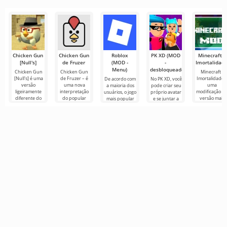
projeto
emocionante
Touch Edition é
uma
Chicken Gun
Chicken Gun
Roblox
PK XD (MOD
Minecraft -
[Null's]
de Fruzer
(MOD -
-
Imortalidad
Menu)
desbloqueado)
Chicken Gun
Chicken Gun
Minecraft -
[Null's] é uma
de Fruzer – é
Imortalidade 
De acordo com
No PK XD, você
versão
uma nova
uma
a maioria dos
pode criar seu
ligeiramente
interpretação
modificação d
usuários, o jogo
próprio avatar
diferente do
do popular
versão mais
mais popular
e se juntar a
jogo, na forma
jogo de ação
recente, que
no Android
milhões de
de um serviço
Chicken Gun
inclui a
ainda é Roblox.
outros
com novos
para Android,
capacidade d
Este projeto
participantes.
não