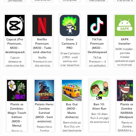
mais popular
e se juntar a
um mundo
jogo, na forma
jogo de ação
no Android
milhões de
fascinante no
de um serviço
Chicken Gun
ainda é Roblox.
outros
Android, onde
com novos
para Android,
Este projeto
participantes.
os jogadores
encontrarão
aventuras 3D
Capcut (Pro
Netflix
Draw
TikTok
XAPK
Premium,
Premium
Cartoons 2
Premium
Installer
MOD -
(MOD - Tudo
PRO
(MOD -
XAPK Installer -
desbloqueado)
está aberto)
Desbloqueado)
permite
Draw Cartoons
instalar
2 PRO - você
Capcut
Netflix
TikTok
aplicativos.xapk
sonhou em
destaca-se
Premium é um
Premium — é
no Android.
criar desenhos
como uma das
dos serviços
um aplicativo
Um menu
animados, mas
ferramentas
mais populares
que permite
muito simples e
tudo parece
mais
para assistir
conectar-se
direto
muito difícil e
recomendadas
filmes, séries e
online com
até
para edição de
programas de
outros
vídeo,
TV em
usuários ou
garantindo um
encontrar
Plants vs
Potato Hero:
Bus Out
Ben 10:
Plants vs
Zombies:
Zombie
(MOD -
Alien Run
Zombie
Magic Touch
Survival
Muito
NARAKA
Ben 10: Alien
Edition
(MOD - Sem
dinheiro)
(Modpack)
Run é um jogo
(MOD -
anúncios)
de aventuras e
Bem-vindo ao
Plants vs
Menu)
Bus Out, um
Zombie
Potato Hero:
jogo fascinante
NARAKA é u
Zombie
Plants vs
onde sua
emocionante
Survival é um
Zombies: Magic