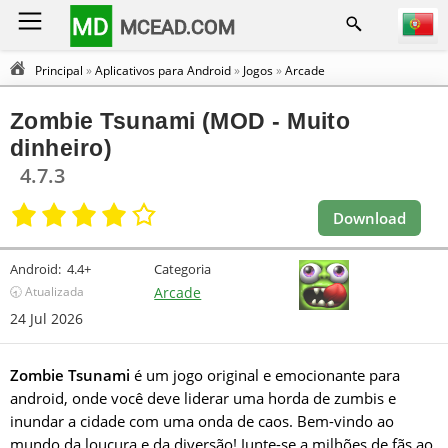
MD
MCEAD.COM
Principal
»
Aplicativos para Android
»
Jogos
»
Arcade
Zombie Tsunami (MOD - Muito
dinheiro)
4.7.3
Download
Android:
4.4+
Categoria
🕣 Atualizada
Arcade
24 Jul 2026
Zombie Tsunami
é um jogo original e emocionante para
android, onde você deve liderar uma horda de zumbis e
inundar a cidade com uma onda de caos. Bem-vindo ao
mundo da loucura e da diversão! Junte-se a milhões de fãs ao