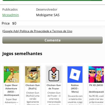
Publicados
Desenvolvedor
Mceadmin
Mobigame SAS
Price
$0
(Google Ads) Política de Privacidade e Termos de Uso
Comente
Jogos semelhantes
Super Bear
Chicken Gun
Chicken Gun
Roblox
PK XD (MOD
Adventure
[Null's]
de Fruzer
(MOD -
-
(MOD -
Menu)
desbloqueado
Chicken Gun
Chicken Gun
desbloqueado)
[Null's] é uma
de Fruzer – é
De acordo com
No PK XD, você
versão
uma nova
a maioria dos
pode criar seu
Super Bear
ligeiramente
interpretação
usuários, o jogo
próprio avatar
Adventure —
diferente do
do popular