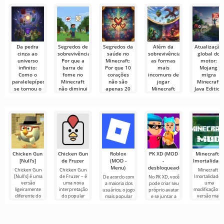
direto
muito difícil e
recomendadas
filmes, séries e
online com
até
para edição de
programas de
outros
vídeo,
TV em
usuários ou
garantindo um
encontrar
Da pedra
Segredos de
Segredos da
Além da
Atualização
cinza ao
sobrevivência:
saúde no
sobrevivência:
global do
universo
Por que a
Minecraft:
as formas
motor:
infinito:
barra de
Por que 10
mais
Mojang
Como o
fome no
corações
incomuns de
migra
paralelepípedo
Minecraft
não são
jogar
Minecraft
se tornou o
não diminui
apenas 20
Minecraft
Java Edition
alicerce de
quando você
unidades
de OpenGL
Minecraft há
uma lenda
está parado
para Vulkan
muito deixou
Todo jogador
no Minecraft
de ser apenas
de Minecraft
Sobreviver no
O mundo de
um jogo
conhece a
duro mundo
Minecraft está
Todo grande
regra de ouro
cúbico exige
prestes a
mundo começa
atenção
passar pela
pequeno. Para
Minecraft,
Chicken Gun
Chicken Gun
Roblox
PK XD (MOD
Minecraft -
[Null's]
de Fruzer
(MOD -
-
Imortalidad
Menu)
desbloqueado)
Chicken Gun
Chicken Gun
Minecraft -
[Null's] é uma
de Fruzer – é
Imortalidade 
De acordo com
No PK XD, você
versão
uma nova
uma
a maioria dos
pode criar seu
ligeiramente
interpretação
modificação d
usuários, o jogo
próprio avatar
diferente do
do popular
versão mais
mais popular
e se juntar a
jogo, na forma
jogo de ação
recente, que
no Android
milhões de
de um serviço
Chicken Gun
inclui a
ainda é Roblox.
outros
com novos
para Android,
capacidade d
Este projeto
participantes.
não