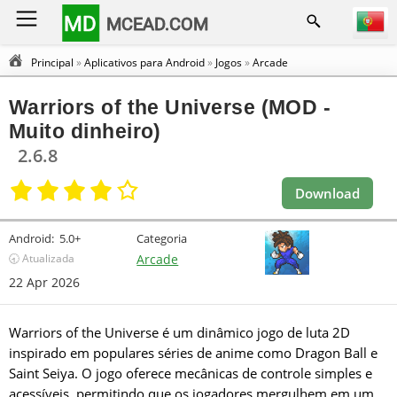
MD
MCEAD.COM
Principal
»
Aplicativos para Android
»
Jogos
»
Arcade
Warriors of the Universe (MOD -
Muito dinheiro)
2.6.8
Download
Android:
5.0+
Categoria
🕣 Atualizada
Arcade
22 Apr 2026
Warriors of the Universe é um dinâmico jogo de luta 2D
inspirado em populares séries de anime como Dragon Ball e
Saint Seiya. O jogo oferece mecânicas de controle simples e
acessíveis, permitindo que os jogadores mergulhem em um