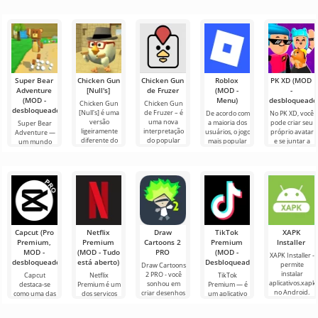
Super Bear
Chicken Gun
Chicken Gun
Roblox
PK XD (MOD
Adventure
[Null's]
de Fruzer
(MOD -
-
(MOD -
Menu)
desbloqueado
Chicken Gun
Chicken Gun
desbloqueado)
[Null's] é uma
de Fruzer – é
De acordo com
No PK XD, você
versão
uma nova
a maioria dos
pode criar seu
Super Bear
ligeiramente
interpretação
usuários, o jogo
próprio avatar
Adventure —
diferente do
do popular
mais popular
e se juntar a
um mundo
jogo, na forma
jogo de ação
no Android
milhões de
fascinante no
de um serviço
Chicken Gun
ainda é Roblox.
outros
Android, onde
com novos
para Android,
Este projeto
participantes.
os jogadores
encontrarão
aventuras 3D
Capcut (Pro
Netflix
Draw
TikTok
XAPK
Premium,
Premium
Cartoons 2
Premium
Installer
MOD -
(MOD - Tudo
PRO
(MOD -
XAPK Installer -
desbloqueado)
está aberto)
Desbloqueado)
permite
Draw Cartoons
instalar
2 PRO - você
Capcut
Netflix
TikTok
aplicativos.xapk
sonhou em
destaca-se
Premium é um
Premium — é
no Android.
criar desenhos
como uma das
dos serviços
um aplicativo
Um menu
animados, mas
ferramentas
mais populares
que permite
muito simples e
tudo parece
mais
para assistir
conectar-se