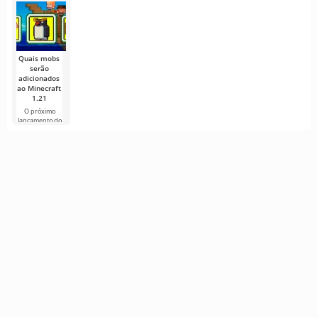
apenas por
profunda nos
Minecraft abre
conhecido por
Minecraft por
seus
segredos
as portas para
suas mecânicas
suas paisagens
um mundo de
ocultas
infinitas e
Quais mobs
serão
adicionados
ao Minecraft
1.21
O próximo
lançamento do
Minecraft 1.21
continua
cercado de
rumores e
novas
informações de