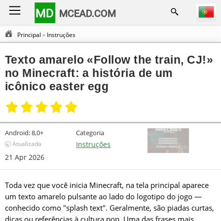
MD
MCEAD.COM
Principal
»
Instruções
Texto amarelo «Follow the train, CJ!»
no Minecraft: a história de um
icônico easter egg
Android:
8,0+
Categoria
🕣 Atualizada
Instruções
21 Apr 2026
Toda vez que você inicia Minecraft, na tela principal aparece
um texto amarelo pulsante ao lado do logotipo do jogo —
conhecido como "splash text". Geralmente, são piadas curtas,
dicas ou referências à cultura pop. Uma das frases mais