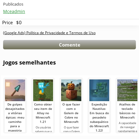
Publicados
Mceadmin
Price
$0
(Google Ads) Política de Privacidade e Termos de Uso
Comente
Jogos semelhantes
De golpes
Como obter
O que fazer
Expedição
Atalhos de
desajeitados
seu item de
com o
Nautilus:
teclado
a vitórias
Allay no
Golem de
Em busca do
básicos no
épicas: meu
Minecraft
Cobre no
pesadelo
Minecraft
caminho
1.21
Minecraft
subaquático
A capacidade
para a
do Minecraft
de navegar
Os usuários
O que fazer
maestria
1.22!
rapidamente e
sabem que o
com o Golem
com a lança
gerenciar de
Allay mob no
de Cobre no
Olá,