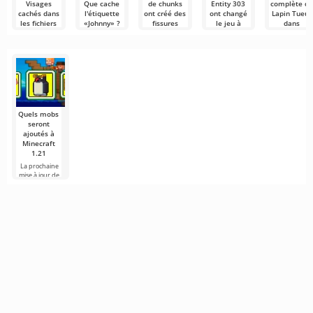
Visages
Que cache
de chunks
Entity 303
complète du
cachés dans
l'étiquette
ont créé des
ont changé
Lapin Tueur
les fichiers
«Johnny» ?
fissures
le jeu à
dans
audio du jeu
dans le
jamais
Minecraft
Minecraft est
monde
célèbre pour
Lancer
Le monde de
Nous
cubique
ses
Minecraft
Minecraft est
poursuivons
mécaniques
ouvre les
célèbre non
notre plongée
Nous aimons
cachées
portes d’un
seulement
profonde dan
Minecraft pour
monde de
les
ses paysages
infinis
Quels mobs
seront
ajoutés à
Minecraft
1.21
La prochaine
mise à jour de
Minecraft 1.21
continue d'être
entourée de
rumeurs et de
nouvelles