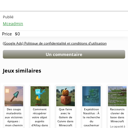
Publié
Mceadmin
Price
$0
(Google Ads) Politique de confidentialité et conditions d'utilisation
Un commentaire
Jeux similaires
Des coups
Comment
Que faire
Expédition
Raccourcis
maladroits
récupérer
avec le
Nautilus : À
clavier de
aux victoires
votre objet
Golem de
la recherche
base dans
épiques :
auprès
Cuivre dans
du
Minecraft
mon chemin
d'Allay dans
Minecraft
cauchemar
La capacité à