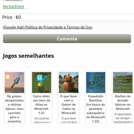
Mceadmin
Price
$0
(Google Ads) Política de Privacidade e Termos de Uso
Comente
Jogos semelhantes
De golpes
Como obter
O que fazer
Expedição
Atalhos de
desajeitados
seu item de
com o
Nautilus:
teclado
a vitórias
Allay no
Golem de
Em busca do
básicos no
épicas: meu
Minecraft
Cobre no
pesadelo
Minecraft
caminho
1.21
Minecraft
subaquático
A capacidade
para a
do Minecraft
de navegar
Os usuários
O que fazer
maestria
1.22!
rapidamente e
sabem que o
com o Golem
com a lança
gerenciar de
Allay mob no
de Cobre no
Olá,
no Minecraft
forma eficaz é
Minecraft 1.21
Minecraft No
aventureiros!
uma qualidade
ajuda a coletar
mundo de