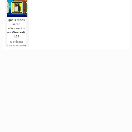
sandbox
Rydberg em
acostumados a
cúbico
Estocolmo,
associar
grandes
sucessos
Quais mobs
serão
adicionados
ao Minecraft
1.21
O próximo
lançamento do
Minecraft 1.21
continua
cercado de
rumores e
novas
informações de