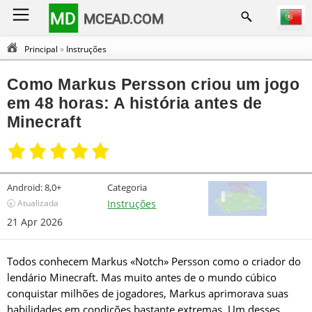
MD
MCEAD.COM
Principal
»
Instruções
Como Markus Persson criou um jogo
em 48 horas: A história antes de
Minecraft
Android:
8,0+
Categoria
🕣 Atualizada
Instruções
21 Apr 2026
Todos conhecem Markus «Notch» Persson como o criador do
lendário Minecraft. Mas muito antes de o mundo cúbico
conquistar milhões de jogadores, Markus aprimorava suas
habilidades em condições bastante extremas. Um desses