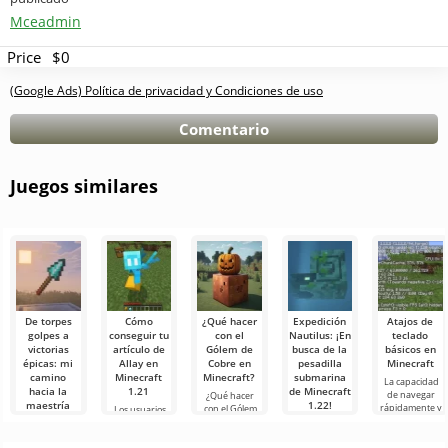
Mceadmin
Price
$0
(Google Ads) Política de privacidad y Condiciones de uso
Comentario
Juegos similares
De torpes
Cómo
¿Qué hacer
Expedición
Atajos de
golpes a
conseguir tu
con el
Nautilus: ¡En
teclado
victorias
artículo de
Gólem de
busca de la
básicos en
épicas: mi
Allay en
Cobre en
pesadilla
Minecraft
camino
Minecraft
Minecraft?
submarina
La capacidad
hacia la
1.21
de Minecraft
de navegar
¿Qué hacer
maestría
1.22!
rápidamente y
con el Gólem
Los usuarios
con la lanza
administrar de
de Cobre en
saben que la
¡Hola a todos,
en Minecraft
manera
Minecraft? En
mafia Allay en
buscadores de
efectiva es una
el mundo de