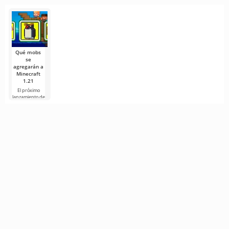
Minecraft sigu
¿Alguna vez te
Estocolmo
Minecraft?
el fenómeno
creciendo y
has
Minecraft
preguntado
En 2013, la
Minecraft está
cómo se ve el
escuela sueca
lleno de
Estamos
amado
Viktor Rydberg
criaturas
acostumbrados
en
sorprendentes,
a ver grandes
éxitos de
Qué mobs
se
agregarán a
Minecraft
1.21
El próximo
lanzamiento de
Minecraft 1.21
continúa
rodeado de
rumores y
nueva
información de