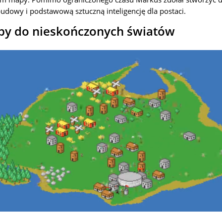
dowy i podstawową sztuczną inteligencję dla postaci.
py do nieskończonych światów