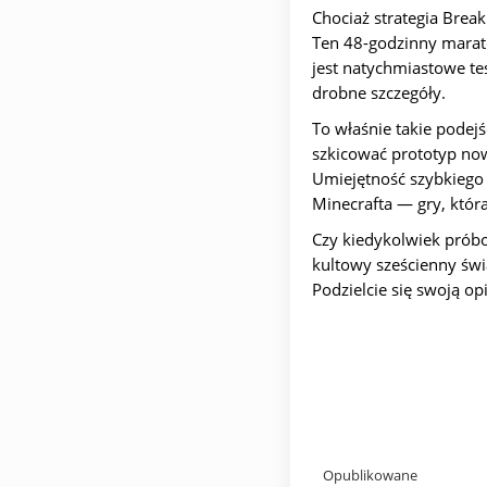
Chociaż strategia Break
Ten 48-godzinny marato
jest natychmiastowe te
drobne szczegóły.
To właśnie takie podej
szkicować prototyp no
Umiejętność szybkiego 
Minecrafta — gry, któr
Czy kiedykolwiek próbo
kultowy sześcienny św
Podzielcie się swoją o
Opublikowane