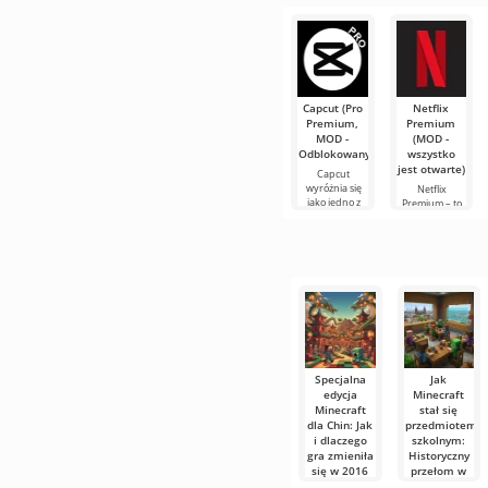
włócznią w
Minecraft 1.21
Minecraft
pomaga
zbierać
Witajcie,
przedmioty i że
eksperymentatorzy
trzeba się z nim
świata
sześcianów!
Dziś
Capcut (Pro
Netflix
postanowiłem
Premium,
Premium
założyć mój
MOD -
(MOD -
wyimaginowany
Odblokowany)
wszystko
biały
jest otwarte)
Capcut
wyróżnia się
Netflix
jako jedno z
Premium – to
najbardziej
jeden z
polecanych
najpopularniejszyc
narzędzi do
serwisów do
edycji wideo,
oglądania
zapewniając
filmów, seriali i
programów
Specjalna
Jak
edycja
Minecraft
Minecraft
stał się
dla Chin: Jak
przedmiotem
i dlaczego
szkolnym:
gra zmieniła
Historyczny
się w 2016
przełom w
roku
2013 roku w