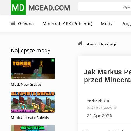
MD
MCEAD.COM
Główna
Minecraft APK (Pobierać)
Mody
Pro
Główna
»
Instrukcje
Najlepsze mody
Jak Markus Pe
przed Minecr
Mod: New Graves
Android:
8,0+
🕣 Zaktualizowano
21 Apr 2026
Mod: Ultimate Shields