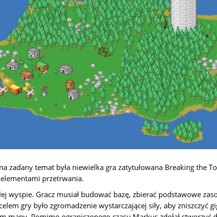
a zadany temat była niewielka gra zatytułowana Breaking the T
z elementami przetrwania.
ałej wyspie. Gracz musiał budować bazę, zbierać podstawowe zas
lem gry było zgromadzenie wystarczającej siły, aby zniszczyć g
rum mapy. Pomimo ograniczonego czasu Markus zdołał stworzyć d