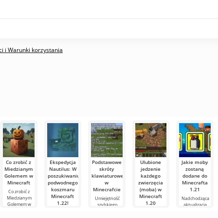
i i Warunki korzystania
Co zrobić z
Ekspedycja
Podstawowe
Ulubione
Jakie moby
Miedzianym
Nautilus: W
skróty
jedzenie
zostaną
Golemem w
poszukiwaniu
klawiaturowe
każdego
dodane do
Minecraft
podwodnego
w
zwierzęcia
Minecrafta
koszmaru
Minecrafcie
(moba) w
1.21
Co zrobić z
Minecraft
Minecraft
Miedzianym
Umiejętność
Nadchodząca
1.22!
1.20
Golemem w
szybkiego
aktualizacja
Minecraft W
orientowania
Minecrafta 1.21
Witajcie,
Twórcy
świecie
się i
wciąż jest pełna