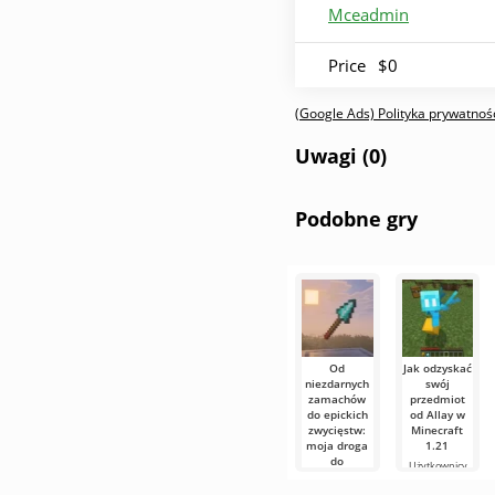
Mceadmin
Price
$0
(Google Ads) Polityka prywatnośc
Uwagi (0)
Podobne gry
Od
Jak odzyskać
niezdarnych
swój
zamachów
przedmiot
do epickich
od Allay w
zwycięstw:
Minecraft
moja droga
1.21
do
Użytkownicy
mistrzostwa
wiedzą, że mob
w walce
Allay w