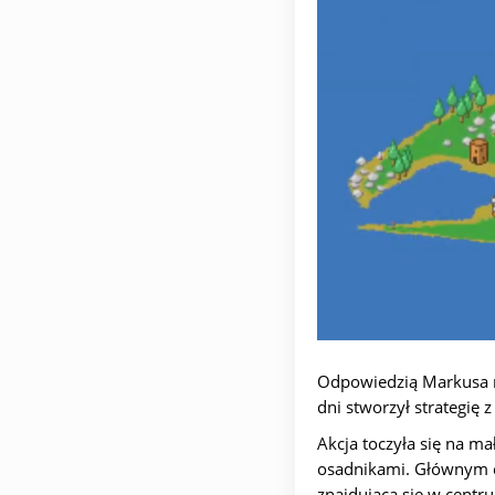
Odpowiedzią Markusa n
dni stworzył strategię 
Akcja toczyła się na m
osadnikami. Głównym ce
znajdującą się w cent