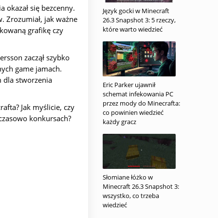
ia okazał się bezcenny.
Język gocki w Minecraft
. Zrozumiał, jak ważne
26.3 Snapshot 3: 5 rzeczy,
które warto wiedzieć
kowaną grafikę czy
Persson zaczął szybko
bnych game jamach.
m dla stworzenia
Eric Parker ujawnił
schemat infekowania PC
przez mody do Minecrafta:
fta? Jak myślicie, czy
co powinien wiedzieć
 czasowo konkursach?
każdy gracz
Słomiane łóżko w
Minecraft 26.3 Snapshot 3:
wszystko, co trzeba
wiedzieć