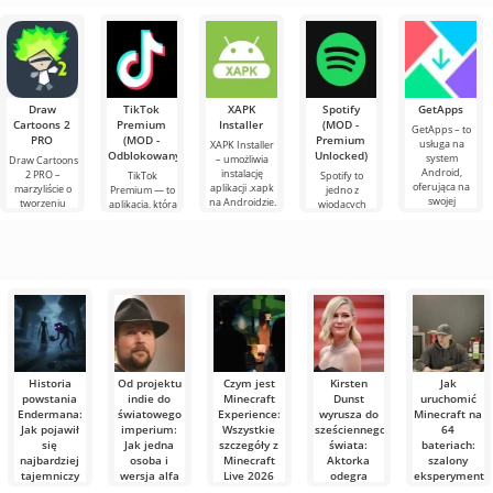
poszukiwacze
Minecraft 1.20
Minecraft
efektywnego
plotek i
przygód!
od wczesnych
zawsze coś się
zarządzania to
nowych
Szczerze
wersji gry
dzieje: nowe
bardzo ważna
informacji od
mówiąc, wciąż
dodawali
bloki,
cecha w grze.
trzęsę się z
wszystkie
emocji, pisząc
moby na
te słowa. Dziś
podstawie cech
Draw
TikTok
XAPK
Spotify
GetApps
Cartoons 2
Premium
Installer
(MOD -
GetApps – to
PRO
(MOD -
Premium
usługa na
XAPK Installer
Odblokowany)
Unlocked)
system
– umożliwia
Draw Cartoons
Android,
instalację
2 PRO –
TikTok
Spotify to
oferująca na
aplikacji .xapk
marzyliście o
Premium — to
jedno z
swojej
na Androidzie.
tworzeniu
aplikacja, która
wiodących
platformie
Bardzo proste i
animacji, ale
pozwala łączyć
narzędzi na
dostęp do
przejrzyste
wydaje się to
się online z
Androida do
h
najnowszych
zbyt
innymi
słuchania
nowinek
skomplikowane,
użytkownikami
muzyki,
a
lub znaleźć
podcastów i
różnych
nowości
Historia
Od projektu
Czym jest
Kirsten
Jak
powstania
indie do
Minecraft
Dunst
uruchomić
Endermana:
światowego
Experience:
wyrusza do
Minecraft na
Jak pojawił
imperium:
Wszystkie
sześciennego
64
się
Jak jedna
szczegóły z
świata:
bateriach:
najbardziej
osoba i
Minecraft
Aktorka
szalony
tajemniczy
wersja alfa
Live 2026
odegra
eksperyment
mob w
stworzyły
kluczową
z