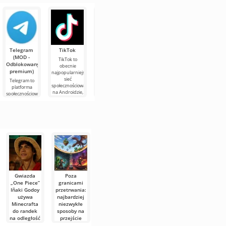
wersji wiedzą,
stworzeń, które
a nowym
jedzenia w
jedzenia w
że ten mob
można spotkać
graczom
Minecraft jest
Minecraft 1.21
może być
w Minecraft
przydatne
użycie pieca,
jest użycie
doskonałym
1.21.
będzie
ale w tym
ognia. Istnieje
poznanie
przypadku, w
również
Telegram
TikTok
Planner 5D
Widgetable:
MX Player
(MOD -
(MOD -
Adorable
Pro
TikTok to
Odblokowany
Odblokowany)
Screen
obecnie
MX Player Pro
premium)
(MOD -
najpopularniejsza
to
Planner 5D –
Odblokowane)
sieć
najpopularniejsz
aplikacja na
Telegram to
społecznościowa
obecnie
Androida,
platforma
Widgetable:
na Androidzie,
odtwarzacz
która pozwala
społecznościowa
Adorable
oferująca
wideo na
zaprojektować
na Androida,
Screen to
dostęp do
Androida, na
wnętrze
umożliwiająca
bardzo
treści
którym można
pomieszczenia
wymianę
przydatna
oglądać
w postaci
wiadomości,
aplikacja na
zdjęć i filmów
Androida do
personalizacji
pulpitu,
Gwiazda
Poza
Wycieki
Tytani
Kroniki
„One Piece”
granicami
kodu
przeszłości:
tęczowej
Iñaki Godoy
przetrwania:
źródłowego
Pełna
wełny: Pełna
używa
najbardziej
Minecraft
historia
historia
Minecrafta
niezwykłe
Legacy:
Gigantycznego
easter egga
do randek
sposoby na
Spojrzenie
Zombie w
"jeb_" w
na odległość
przejście
na
Minecraft
Minecraft
Minecrafta
anulowane