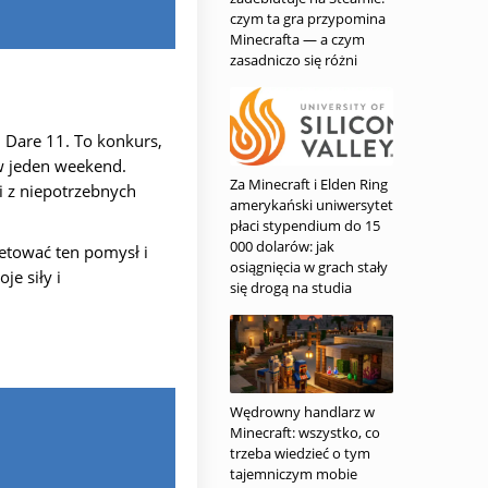
czym ta gra przypomina
Minecrafta — a czym
zasadniczo się różni
Dare 11. To konkurs,
w jeden weekend.
Za Minecraft i Elden Ring
i z niepotrzebnych
amerykański uniwersytet
płaci stypendium do 15
000 dolarów: jak
etować ten pomysł i
osiągnięcia w grach stały
e siły i
się drogą na studia
Wędrowny handlarz w
Minecraft: wszystko, co
trzeba wiedzieć o tym
tajemniczym mobie