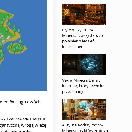
Płyty muzyczne w
Minecraft: wszystko, co
powinien wiedzieć
kolekcjoner
Vex w Minecraft: mały
koszmar, który przenika
przez ściany
ower. W ciągu dwóch
oby i zarządzać małymi
igantyczną wrogą wieżę
Allay: najsłodszy mob w
Minecrafcie, który zrobi za
ziałający model