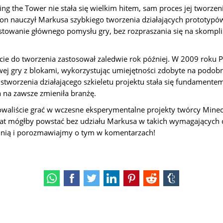
ing the Tower nie stała się wielkim hitem, sam proces jej tworzen
n nauczył Markusa szybkiego tworzenia działających prototypów
stowanie głównego pomysłu gry, bez rozpraszania się na skompli
ście do tworzenia zastosował zaledwie rok później. W 2009 roku 
wej gry z blokami, wykorzystując umiejętności zdobyte na podo
stworzenia działającego szkieletu projektu stała się fundamente
a na zawsze zmieniła branżę.
waliście grać w wczesne eksperymentalne projekty twórcy Minecra
iat mógłby powstać bez udziału Markusa w takich wymagających
pinią i porozmawiajmy o tym w komentarzach!