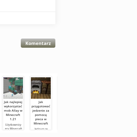
Komentarz
Jak najlepiej
Jak
Jak oswoić
Jak
Wszystkie
wykorzystać
przygotować
konie-
przygotować
wrogie
mob Allay w
jedzenie za
szkielety w
jedzenie za
moby w
Minecraft
pomocą
Minecraft
pomocą
świecie
1.21
pieca w
1.21
ognia w
Minecraft
Minecraft
Minecraft?
Użytkownicy
Konie-szkielety
Świat górny w
gry Minecraft
to jedne z
grze jest
Jednym ze
Jednym ze
1.21 lub
najbardziej
najbardziej
sposobów
sposobów
wcześniejszej
niezwykłych
podstawowym,
przygotowywania
przygotowywania