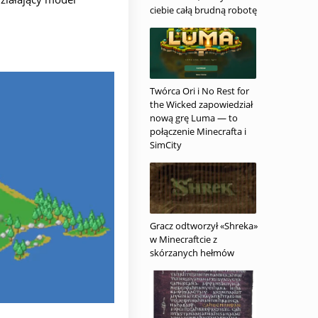
ciebie całą brudną robotę
Twórca Ori i No Rest for
the Wicked zapowiedział
nową grę Luma — to
połączenie Minecrafta i
SimCity
Gracz odtworzył «Shreka»
w Minecraftcie z
skórzanych hełmów