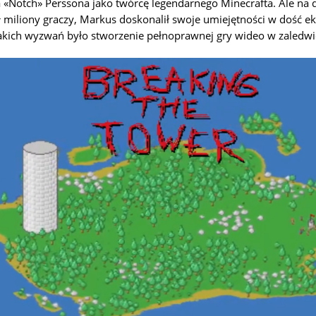
«Notch» Perssona jako twórcę legendarnego Minecrafta. Ale na d
ł miliony graczy, Markus doskonalił swoje umiejętności w dość e
akich wyzwań było stworzenie pełnoprawnej gry wideo w zaledwi