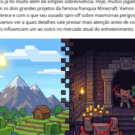
o já foi muito além da simples sobrevivência. Hoje, muitos jog
 os dois grandes projetos da famosa franquia Minecraft. Vamos 
oferece e com o que seu ousado spin-off sobre masmorras perigo
mos ver a quais detalhes vale prestar mais atenção antes de c
s influenciam um ao outro no mercado atual do entretenimento.