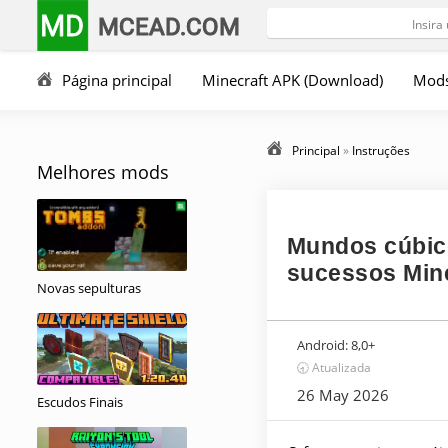
MD
MCEAD.COM
Página principal
Minecraft APK (Download)
Mod
Principal
»
Instruções
Melhores mods
Mundos cúbic
sucessos Mine
Novas sepulturas
Android:
8,0+
🕣 Atualizada
26 May 2026
Escudos Finais