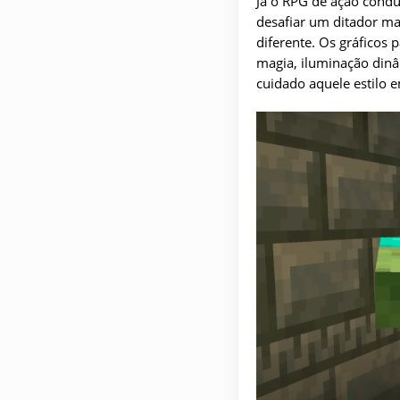
Já o RPG de ação condu
desafiar um ditador ma
diferente. Os gráficos
magia, iluminação dinâ
cuidado aquele estilo 