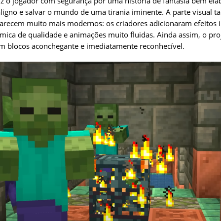
z o jogador com segurança por uma história de fantasia bem ela
ligno e salvar o mundo de uma tirania iminente. A parte visual 
 parecem muito mais modernos: os criadores adicionaram efeitos
mica de qualidade e animações muito fluidas. Ainda assim, o pr
em blocos aconchegante e imediatamente reconhecível.