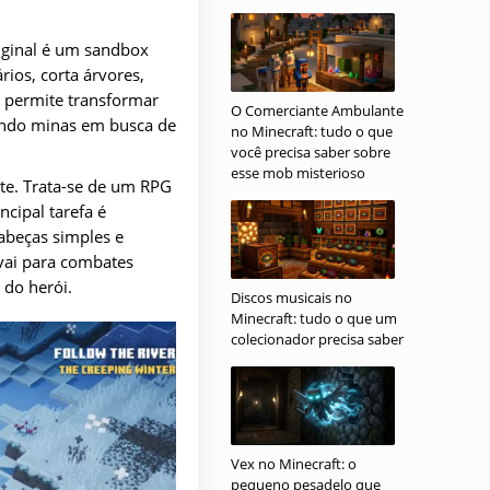
riginal é um sandbox
ios, corta árvores,
o permite transformar
O Comerciante Ambulante
vando minas em busca de
no Minecraft: tudo o que
você precisa saber sobre
esse mob misterioso
te. Trata-se de um RPG
ncipal tarefa é
cabeças simples e
 vai para combates
do herói.
Discos musicais no
Minecraft: tudo o que um
colecionador precisa saber
Vex no Minecraft: o
pequeno pesadelo que