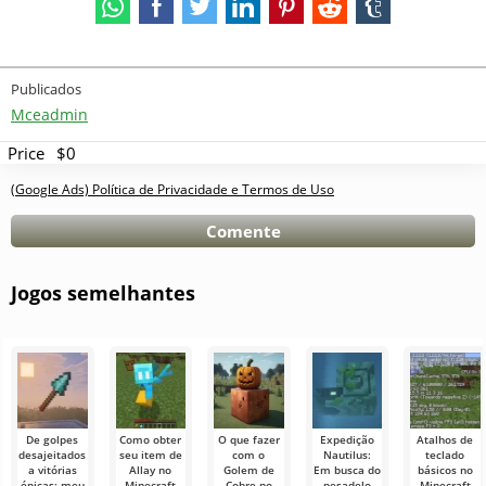
Publicados
Mceadmin
Price
$0
(Google Ads) Política de Privacidade e Termos de Uso
Comente
Jogos semelhantes
De golpes
Como obter
O que fazer
Expedição
Atalhos de
desajeitados
seu item de
com o
Nautilus:
teclado
a vitórias
Allay no
Golem de
Em busca do
básicos no
épicas: meu
Minecraft
Cobre no
pesadelo
Minecraft