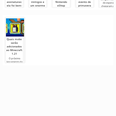
assinaturas:
inimigos e
Nintendo
evento de
de espera
ela foi bem-
um enorme
eShop
primavera
chegaram ao
sucedida?
chefe
revelou tudo
de 30 de
fim, e os fãs
fantasma
antes da
maio de
Em 2023, a
hora
2026
comunidade
A espera pelo
de Minecraft
próximo
Enquanto a
No fim de maio,
protagonizou
capítulo da
Mojang se
os
série action
preparava
desenvolvedores
para o anúncio
do nosso
Quais mobs
serão
adicionados
ao Minecraft
1.21
O próximo
lançamento do
Minecraft 1.21
continua
cercado de
rumores e
novas
informações de