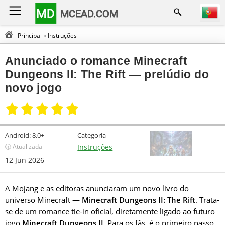
MD
MCEAD.COM
Principal
»
Instruções
Anunciado o romance Minecraft
Dungeons II: The Rift — prelúdio do
novo jogo
Android:
8,0+
Categoria
🕣 Atualizada
Instruções
12 Jun 2026
A Mojang e as editoras anunciaram um novo livro do
universo Minecraft —
Minecraft Dungeons II: The Rift
. Trata-
se de um romance tie-in oficial, diretamente ligado ao futuro
jogo
Minecraft Dungeons II
. Para os fãs, é o primeiro passo