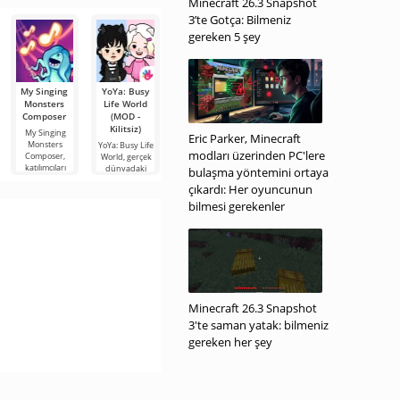
Minecraft 26.3 Snapshot
alışverişi
3’te Gotça: Bilmeniz
gereken 5 şey
My Singing
YoYa: Busy
Highrise:
Avatar
Counter
Monsters
Life World
Virtual
World: City
Attack
Composer
(MOD -
Metaverse
Life (MOD -
Multiplayer
Kilitsiz)
Her şey
FPS (MOD -
My Singing
Highrise:
Eric Parker, Minecraft
açık)
Çok para)
Monsters
Virtual
YoYa: Busy Life
modları üzerinden PC'lere
Composer,
Metaverse,
World, gerçek
Avatar World:
Counter Attack
katılımcıları
Android'de bir
dünyadaki
City Life, her
Multiplayer
bulaşma yöntemini ortaya
fantastik
yaştan oyuncu
FPS, devasa bir
çıkardı: Her oyuncunun
silah
bilmesi gerekenler
Minecraft 26.3 Snapshot
3'te saman yatak: bilmeniz
gereken her şey