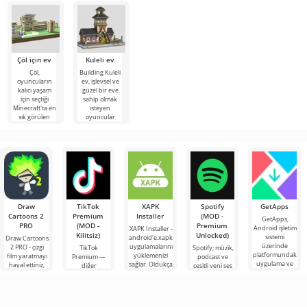
Çöl için ev
Kuleli ev
Çöl,
Building Kuleli
oyuncuların
ev, işlevsel ve
kalıcı yaşam
güzel bir eve
için seçtiği
sahip olmak
Minecraft'ta en
isteyen
sık görülen
oyuncular
biyom değildir.
tarafından
Ancak seçim
beğenilecek
Draw
TikTok
XAPK
Spotify
GetApps
Cartoons 2
Premium
Installer
(MOD -
GetApps,
PRO
(MOD -
Premium
Android işletim
XAPK Installer -
Kilitsiz)
Unlocked)
sistemi
android'e.xapk
Draw Cartoons
üzerinde
uygulamalarını
2 PRO - çizgi
TikTok
Spotify; müzik,
platformundaki
yüklemenizi
film yaratmayı
Premium —
podcast ve
uygulama ve
sağlar. Oldukça
hayal ettiniz,
diğer
çeşitli yeni ses
oyunlardaki en
basit ve
ancak her şey
kullanıcılarla
türlerini
son yeniliklere
anlaşılır bir
çok zor ve
çevrimiçi
dinlemek için
hatta imkansız
buluşmanızı
önde gelen
veya özel bir
Android