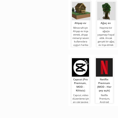
Ahşap ev
Ağaç ev
Minecraft için
Hepimiz bir
Ahşap ev inşa
ağaçta
etmek, ahşap
yaşamayı hayal
mimariyi seven
ettik. Ancak
kullanıcılara
gerçek bir ağaç
uygun harika
ev inşa etmek
bir projedir.
için çok çaba
sarf
Capcut (Pro
Netflix
Premium,
Premium
MOD -
(MOD - Her
Kilitsiz)
şey açık)
Capcut, video
Netflix
düzenleme için
Premium,
en çok tavsiye
Android
edilen
cihazlarda film,
araçlardan biri
dizi ve TV
olarak öne
şovlarını
çıkıyor ve hem
izlemek için en