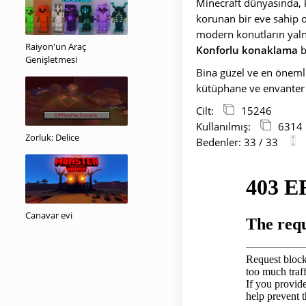
Minecraft dünyasında, kö
korunan bir eve sahip 
modern konutların yalnı
Raiyon'un Araç
Konforlu konaklama
b
Genişletmesi
Bina güzel ve en önemlis
kütüphane ve envanter i
Cilt:
15246
Kullanılmış:
6314
Zorluk: Delice
Bedenler: 33 / 33
Canavar evi