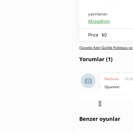
yayınlanan
Mceadmin
Price
$0
(Google Ads) Gizlilik Politikası ve
Yorumlar (1)
Nazlıcan
10 O
Oyunnnn
Cevap vermek
⬍
Benzer oyunlar