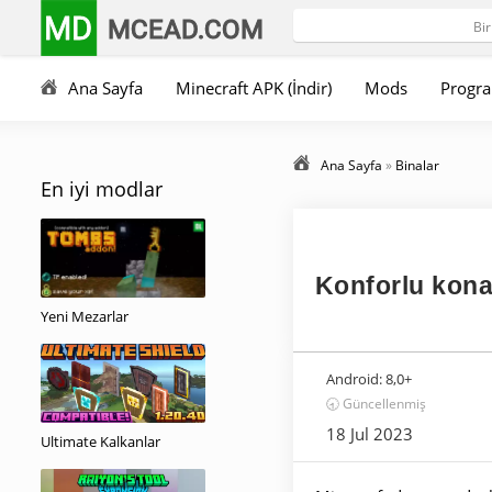
MD
MCEAD.COM
Ana Sayfa
Minecraft APK (İndir)
Mods
Progra
Ana Sayfa
»
Binalar
En iyi modlar
Konforlu kon
Yeni Mezarlar
Android:
8,0+
🕣 Güncellenmiş
18 Jul 2023
Ultimate Kalkanlar