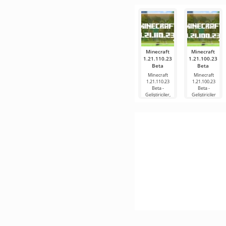
mobil
popüler
hizmetlerden
Minecraft
Minecraft
1.21.110.23
1.21.100.23
Beta
Beta
Minecraft
Minecraft
1.21.110.23
1.21.100.23
Beta -
Beta -
Geliştiriciler,
Geliştiriciler