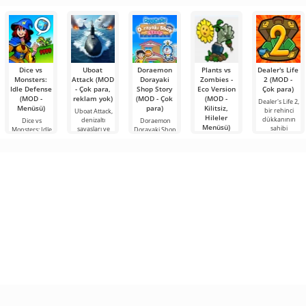
şeyler
araçlarından
bulmanızı
sağlayan
Dice vs
Uboat
Doraemon
Plants vs
Dealer's Life
Monsters:
Attack (MOD
Dorayaki
Zombies -
2 (MOD -
Idle Defense
- Çok para,
Shop Story
Eco Version
Çok para)
(MOD -
reklam yok)
(MOD - Çok
(MOD -
Dealer's Life 2,
Menüsü)
para)
Kilitsiz,
bir rehinci
Uboat Attack,
Hileler
dükkanının
denizaltı
Dice vs
Doraemon
Menüsü)
sahibi
savaşları ve
Monsters: Idle
Dorayaki Shop
taktiksel
Defense,
Story, sevilen
Plants vs
fantezi
manga
Zombies - Eco
Version, klasik
bir