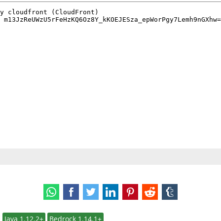
:
Java 1.12.2+
Bedrock 1.14.1+