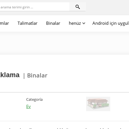
mlar
Talimatlar
Binalar
henüz
Android için uygu
aklama
| Binalar
Categoría
Ev