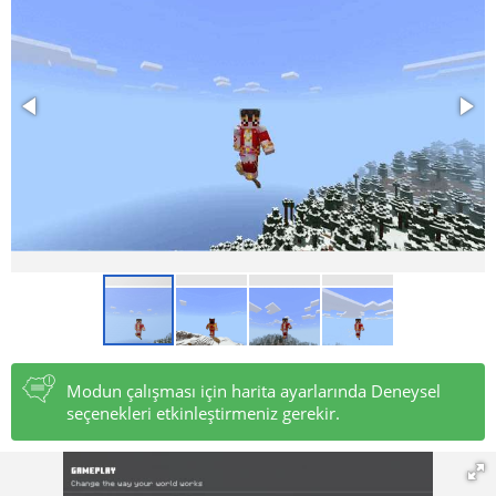
Modun çalışması için harita ayarlarında Deneysel
seçenekleri etkinleştirmeniz gerekir.