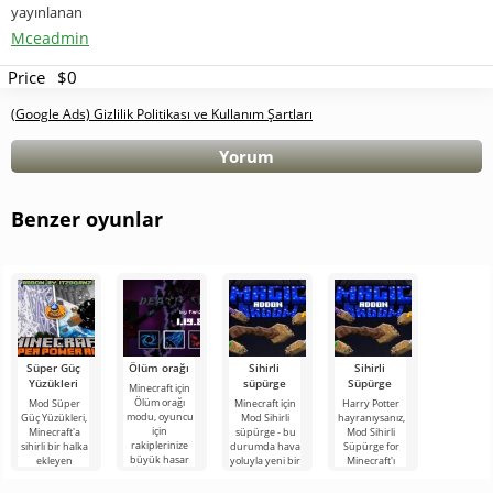
yayınlanan
Mceadmin
Price
$0
(Google Ads) Gizlilik Politikası ve Kullanım Şartları
Yorum
Benzer oyunlar
Süper Güç
Ölüm orağı
Sihirli
Sihirli
Yüzükleri
süpürge
Süpürge
Minecraft için
Ölüm orağı
Mod Süper
Minecraft için
Harry Potter
modu, oyuncu
Güç Yüzükleri,
Mod Sihirli
hayranıysanız,
için
Minecraft'a
süpürge - bu
Mod Sihirli
rakiplerinize
sihirli bir halka
durumda hava
Süpürge for
büyük hasar
ekleyen
yoluyla yeni bir
Minecraft'ı
verebileceğiniz
eğlenceli bir
araç ekler.
kesinlikle
yeni
eklentidir. Bu
Uçan süpürge
seveceksiniz.