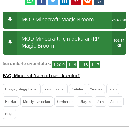
MOD Minecraft: Magic Broom
25.43 KB
MOD Minecraft:
Için dokular (RP)
106.14
Magic Broom
KB
Sürümlerle uyumluluk:
1.20.0
1.19
1.18
1.17
FAQ: Minecraft'ta mod nasıl kurulur?
Dünyayı değiştirmek
Yeni fırsatlar
Çeteler
Yiyecek
Silah
Bloklar
Mobilya ve dekor
Cevherler
Ulaşım
Zırh
Aletler
Büyü