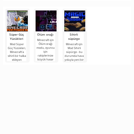
Hemen itiraf
otomatik bir
aklıma gelen
İşte yoğun
edeyim:
şeker kamışı
şey
“yapı
günlüğümden”
bir başka
bölüm!
Süper Güç
Ölüm orağı
Sihirli
Yüzükleri
süpürge
Minecraft için
Ölüm orağı
Mod Süper
Minecraft için
modu, oyuncu
Güç Yüzükleri,
Mod Sihirli
için
Minecraft'a
süpürge - bu
rakiplerinize
sihirli bir halka
durumda hava
büyük hasar
ekleyen
yoluyla yeni bir
verebileceğiniz
eğlenceli bir
araç ekler.
yeni
eklentidir. Bu
Uçan süpürge
antik
tam