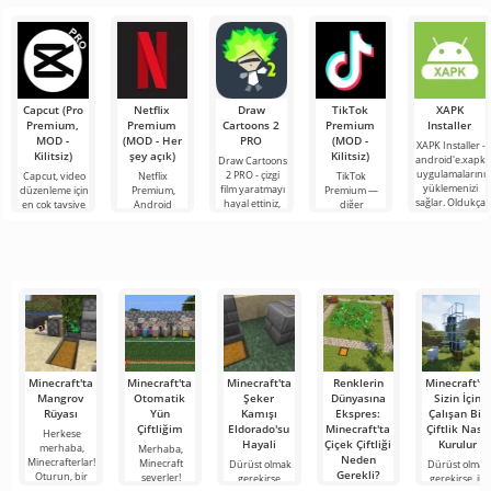
antik
tam
Eklenti,
Capcut (Pro
Netflix
Draw
TikTok
XAPK
Premium,
Premium
Cartoons 2
Premium
Installer
MOD -
(MOD - Her
PRO
(MOD -
XAPK Installer -
Kilitsiz)
şey açık)
Kilitsiz)
android'e.xapk
Draw Cartoons
uygulamalarını
2 PRO - çizgi
Capcut, video
Netflix
TikTok
yüklemenizi
film yaratmayı
düzenleme için
Premium,
Premium —
sağlar. Oldukça
hayal ettiniz,
en çok tavsiye
Android
diğer
basit ve
ancak her şey
edilen
cihazlarda film,
kullanıcılarla
anlaşılır bir
çok zor ve
araçlardan biri
dizi ve TV
çevrimiçi
hatta imkansız
olarak öne
şovlarını
buluşmanızı
çıkıyor ve hem
izlemek için en
veya özel bir
mobil
popüler
şeyler
hizmetlerden
bulmanızı
sağlayan
Minecraft'ta
Minecraft'ta
Minecraft'ta
Renklerin
Minecraft'ta
Mangrov
Otomatik
Şeker
Dünyasına
Sizin İçin
Rüyası
Yün
Kamışı
Ekspres:
Çalışan Bir
Çiftliğim
Eldorado'su
Minecraft'ta
Çiftlik Nasıl
Herkese
Hayali
Çiçek Çiftliği
Kurulur
merhaba,
Merhaba,
Neden
Minecrafterlar!
Minecraft
Dürüst olmak
Dürüst olmak
Gerekli?
Oturun, bir
severler!
gerekirse,
gerekirse, ilk