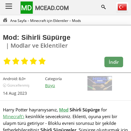
MD
MCEAD.COM
Ana Sayfa
»
Minecraft için Eklentiler
»
Mods
Mod: Sihirli Süpürge
| Modlar ve Eklentiler
İndir
Android:
8,0+
Categoría
🕣 Güncellenmiş
Büyü
14 Aug 2023
Harry Potter hayranıysanız,
Mod
Sihirli Süpürge
for
Minecraft'ı
kesinlikle seveceksiniz. Eklenti, oyuna yeni bir
ulaşım türü getiriyor - Bloklu evreni sorunsuz bir şekilde
fethedebileceğiniz
Sihirli Süpürgeler
. Süpürge oluşturmak için