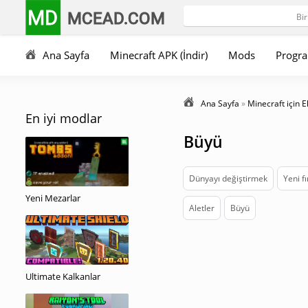
MD
MCEAD.COM
Ana Sayfa
Minecraft APK (İndir)
Mods
Progra
Ana Sayfa
»
Minecraft için E
En iyi modlar
Büyü
Dünyayı değiştirmek
Yeni fı
Yeni Mezarlar
Aletler
Büyü
Ultimate Kalkanlar