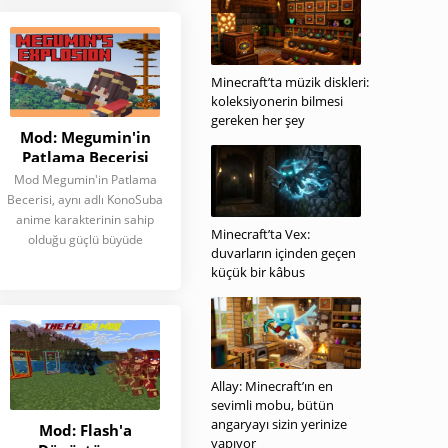
Minecraft’ta müzik diskleri:
koleksiyonerin bilmesi
gereken her şey
Mod: Megumin'in
Patlama Becerisi
Mod Megumin'in Patlama
Becerisi, aynı adlı KonoSuba
anime karakterinin sahip
Minecraft’ta Vex:
olduğu güçlü büyüde
duvarların içinden geçen
küçük bir kâbus
Allay: Minecraft’ın en
sevimli mobu, bütün
angaryayı sizin yerinize
Mod: Flash'a
yapıyor