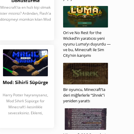
Dönüştürme
Minecraft'ta en hızlı kişi olmak
ister misiniz? Ardından, Flash'a
dönüşmeyi mümkün kılan Mod
Ori ve No Rest for the
Wicked’in yaratıcısı yeni
oyunu Luma’yı duyurdu —
ve bu, Minecraft ile Sim
City’nin karışımı
Mod: Sihirli Süpürge
Bir oyuncu, Minecraft’ta
Harry Potter hayranıysanız,
deri miğferlerle “Shrek”i
yeniden yarattı
Mod Sihirli Süpürge for
Minecraft'ı kesinlikle
seveceksiniz. Eklenti,