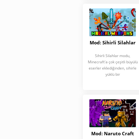
Mod: Sihirli Silahlar
Sihirli Silahlar modu,
Minecraft'a çok çeşitli büyülü
eserler eklediğinden, sihirle
yüklü bir
Mod: Naruto Craft