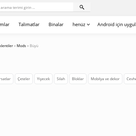
mlar
Talimatlar
Binalar
henüz
Android için uygu
klentiler
»
Mods
» Büyü
rsatlar
Çeteler
Yiyecek
Silah
Bloklar
Mobilya ve dekor
Cevhe