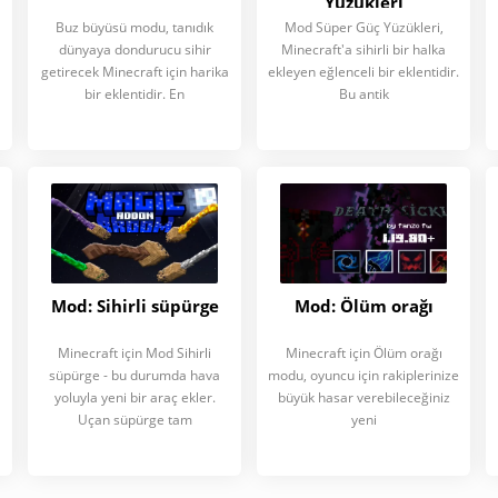
Yüzükleri
Buz büyüsü modu, tanıdık
Mod Süper Güç Yüzükleri,
dünyaya dondurucu sihir
Minecraft'a sihirli bir halka
getirecek Minecraft için harika
ekleyen eğlenceli bir eklentidir.
bir eklentidir. En
Bu antik
Mod: Sihirli süpürge
Mod: Ölüm orağı
Minecraft için Mod Sihirli
Minecraft için Ölüm orağı
süpürge - bu durumda hava
modu, oyuncu için rakiplerinize
yoluyla yeni bir araç ekler.
büyük hasar verebileceğiniz
Uçan süpürge tam
yeni