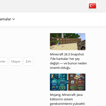
lamalar
Minecraft 26.3 Snapshot
7’de haritalar: her şey
rler
Ulaşım
Zırh
değişti — ve bunun neden
önemli olduğu
Mojang, Minecraft: Java
Edition’ın sistem
gereksinimlerini yükseltti