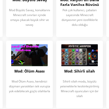
Fazla Vanilya Büyüsü
Mod Büyülü Savaş, konuklarını
Pek çok kullanıcı, çabaları
Minecraft sınırları içinde
sayesinde Minecraft
ortaya çıkacak büyük sihir ve
dünyasının yeni özelliklerle
savaş
dolu olduğu
Mod: Ölüm Asası
Mod: Sihirli silah
Mod Ölüm Asası, kendinizi
Sihirli silah modu, büyülü
düşman yaratıkları tek vuruşta
yeteneklerle keskinleştirilmiş
yok edebilecek güçlü silahlarla
Minecraft oyuncuları için bir
silah