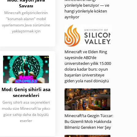
yönleriyle benziyor — ve
Savaşı
hangi yönleriyle kökten
Minecraft geliştiricilerinin
ayrılıyor
"korumalı alanın" mobil
uyarlamasını Java sürümüne
yaklaştırmak için
Minecraft ve Elden Ring
sayesinde ABD’de
üniversiteden yıllık 15.000
dolara kadar burs: oyun
başarıları üniversiteye
giden yola nasıl dönüştü
Mod: Geniş sihirli asa
seçenekleri
Geniş sihirli asa seçenekleri
modu size Minecraft'ta yıkıcı
güce sahip daha da büyülü
Minecraft’ta Gezgin Tüccar:
eserler
Bu Gizemli Mob Hakkında
Bilmeniz Gereken Her Şey