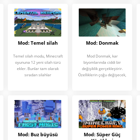
Mod: Temel silah
Mod: Donmak
Temel silah modu, Minecraft
Mod Donmak, kar
oyununa 12 yeni silah türü
biyomlarında ciddi bir
ekler. Bunlar tam olarak
değişiklik gerçekleştirir.
sıradan silahlar
Özelliklerin çoğu değişecek,
Mod: Buz büyüsü
Mod: Süper Güç