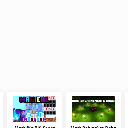
Mod: Büyülü Savaş
Mod: Raiyon'un Daha