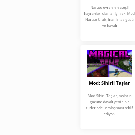
Naruto evreninin ateşli
hayranları olanlar için ek. Mod
Naruto Craft, inanılmaz gücü
ve havalı
Mod: Sihirli Taşlar
Mod Sihirli Taşlar, taşların
gücüne dayalı yeni sihir
türlerinde ustalaşmayı teklif
ediyor.