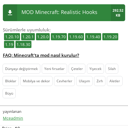
292.52
MOD Minecraft: Realistic Hooks
KB
Sürümlerle uyumluluk:
1.20.10
1.20.1
1.20.0
1.19.70
1.19.60
1.19.40
1.19.20
1.19
1.18.30
FAQ: Minecraft'ta mod nasıl kurulur?
Dünyayı değiştirmek
Yeni fırsatlar
Çeteler
Yiyecek
Silah
Bloklar
Mobilya ve dekor
Cevherler
Ulaşım
Zırh
Aletler
Büyü
yayınlanan
Mceadmin