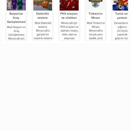
Raiyon'un
Elektrikli
PHX araçları
Tinkers'ın
Turist sırt
Araç
testere
ve silahları
Mirası
çantası
Genişletmesi
Mod Elektrikli
Minecraft için
Mod Tinkers'ın
Zamanlarının
testere,
PHX araçları ve
Mirası,
çoğunu
Mod Raiyon'un
Minecraft'a
silahları modu,
Minecraft'a
yürüyüş
Araç
gerçek bir
silah, alet ve
birçok yeni
yaparak
Genişletmesi,
motorlu testere
ekipman
özellik, tarif,
geçiren tüm
Minecraft için
ekleyen
çeşitliliğini
cevher, büyü
Minecraft
çok sayıda
gerçekten
genişletecek ve
ve çete ekleyen
kahramanları
çalışma aracını,
kullanışlı bir
için Mod Turis
zırhı ve silahı
sırt