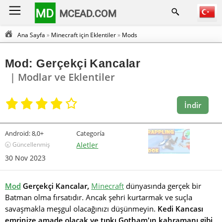
MD
MCEAD.COM
Ana Sayfa
»
Minecraft için Eklentiler
»
Mods
Mod: Gerçekçi Kancalar
| Modlar ve Eklentiler
İndir
Android:
8,0+
Categoría
🕣 Güncellenmiş
Aletler
30 Nov 2023
Mod
Gerçekçi Kancalar,
Minecraft
dünyasında gerçek bir
Batman olma fırsatıdır. Ancak şehri kurtarmak ve suçla
savaşmakla meşgul olacağınızı düşünmeyin.
Kedi Kancası
emrinize amade olacak ve tıpkı Gotham'ın kahramanı gibi