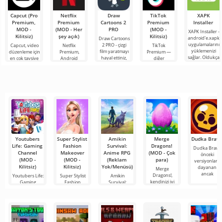
Capcut (Pro
Netflix
Draw
TikTok
XAPK
Premium,
Premium
Cartoons 2
Premium
Installer
MOD -
(MOD - Her
PRO
(MOD -
XAPK Installer -
Kilitsiz)
şey açık)
Kilitsiz)
android'e.xapk
Draw Cartoons
uygulamalarını
2 PRO - çizgi
Capcut, video
Netflix
TikTok
yüklemenizi
film yaratmayı
düzenleme için
Premium,
Premium —
sağlar. Oldukça
hayal ettiniz,
en çok tavsiye
Android
diğer
basit ve
ancak her şey
edilen
cihazlarda film,
kullanıcılarla
anlaşılır bir
çok zor ve
araçlardan biri
dizi ve TV
çevrimiçi
hatta imkansız
olarak öne
şovlarını
buluşmanızı
çıkıyor ve hem
izlemek için en
veya özel bir
mobil
popüler
şeyler
hizmetlerden
bulmanızı
sağlayan
Youtubers
Super Stylist
Amikin
Merge
Dudka Braw
Life: Gaming
Fashion
Survival:
Dragons!
Dudka Brawl,
Channel
Makeover
Anime RPG
(MOD - Çok
önceki
(MOD -
(MOD -
(Reklam
para)
versiyonlara
Kilitsiz)
Kilitsiz)
Yok/Menüsü)
dayanan
Merge
ancak
Dragons!,
Youtubers Life:
Super Stylist
Amikin
kendinizi iyi
Gaming
Fashion
Survival:
Dragons'ın
Channel, bu
Makeover,
Anime RPG,
aktivitenin
güzel giyinmeyi
harika bir
atmosferle