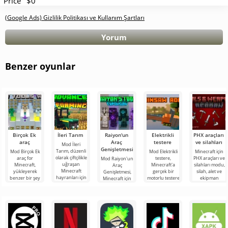
Price
$0
(Google Ads) Gizlilik Politikası ve Kullanım Şartları
Yorum
Benzer oyunlar
Birçok Ek
İleri Tarım
Raiyon'un
Elektrikli
PHX araçları
araç
Araç
testere
ve silahları
Mod İleri
Genişletmesi
Tarım, düzenli
Mod Birçok Ek
Mod Elektrikli
Minecraft için
olarak çiftçilikle
araç for
testere,
PHX araçları ve
Mod Raiyon'un
uğraşan
Minecraft,
Minecraft'a
silahları modu,
Araç
Minecraft
yükleyerek
gerçek bir
silah, alet ve
Genişletmesi,
hayranları için
benzer bir şey
motorlu testere
ekipman
Minecraft için
en gelişmiş
aramanıza
ekleyen
çeşitliliğini
çok sayıda
yapıdır.
gerek
gerçekten
genişletecek ve
çalışma aracını,
kalmayacak
kullanışlı bir
zırhı ve silahı
çok büyük