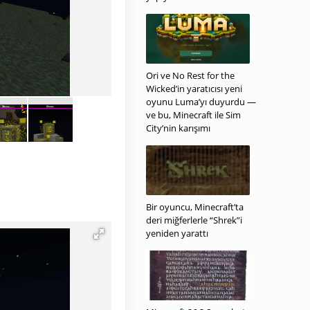
Ori ve No Rest for the
Wicked’in yaratıcısı yeni
oyunu Luma’yı duyurdu —
ve bu, Minecraft ile Sim
City’nin karışımı
Bir oyuncu, Minecraft’ta
deri miğferlerle “Shrek”i
yeniden yarattı