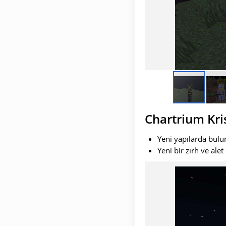
Chartrium Kris
Yeni yapılarda bulun
Yeni bir zırh ve ale