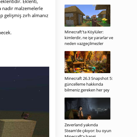
klentidir. Eklenti,
a nadir malzemelerle
ip gelişmiş zırh almanız
Minecraft'ta Köylüler:
necek.
kimlerdir, ne işe yararlar ve
neden vazgeçilmezler
Minecraft 26.3 Snapshot 5:
güncelleme hakkında
bilmeniz gereken her şey
Zeverland yakında
Steam’de çıkıyor: bu oyun
Minecraft’a hangi