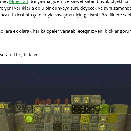
eme,
Minecraft
dünyasına gizem ve kasvet katan büyük ölçekli bir e
ve yeni varlıklarla dolu bir dünyaya sürükleyecek ve aynı zamand
acak. Eklentinin çeteleriyle savaşmak için gelişmiş özelliklere sah
pılara ek olarak harika öğeler yaratabileceğiniz yeni bloklar görü
seramikler, bitkiler.