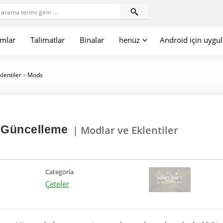
mlar
Talimatlar
Binalar
henüz
Android için uygu
klentiler
»
Mods
 Güncelleme
| Modlar ve Eklentiler
Categoría
Çeteler