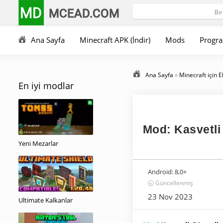
MD
MCEAD.COM
Ana Sayfa
Minecraft APK (İndir)
Mods
Progra
Ana Sayfa
»
Minecraft için E
En iyi modlar
Mod: Kasvetli
Yeni Mezarlar
Android:
8,0+
🕣 Güncellenmiş
23 Nov 2023
Ultimate Kalkanlar