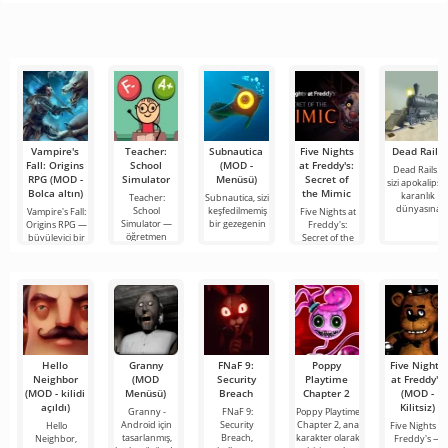
ancak her şey
edilen
cihazlarda film,
kullanıcılarla
anlaşılır bir
çok zor ve
araçlardan biri
dizi ve TV
çevrimiçi
hatta imkansız
olarak öne
şovlarını
buluşmanızı
çıkıyor ve hem
izlemek için en
veya özel bir
mobil
popüler
şeyler
hizmetlerden
bulmanızı
sağlayan
Vampire's
Teacher:
Subnautica
Five Nights
Dead Rails
Fall: Origins
School
(MOD -
at Freddy's:
Dead Rails –
RPG (MOD -
Simulator
Menüsü)
Secret of
sizi apokalipsi
Bolca altın)
the Mimic
karanlık
Teacher:
Subnautica, sizi
dünyasına
School
keşfedilmemiş
Vampire's Fall:
Five Nights at
Simulator —
bir gezegenin
Origins RPG —
Freddy's:
öğretmen
büyüleyici bir
Secret of the
rolünü
2D
Mimic —
Hello
Granny
FNaF 9:
Poppy
Five Nights
Neighbor
(MOD
Security
Playtime
at Freddy's
(MOD - kilidi
Menüsü)
Breach
Chapter 2
(MOD -
açıldı)
Kilitsiz)
Granny -
FNaF 9:
Poppy Playtime
Android için
Security
Chapter 2, ana
Hello
Five Nights at
tasarlanmış,
Breach,
karakter olarak
Neighbor,
Freddy's —