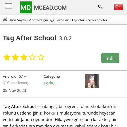
MD
MCEAD.COM
Ana Sayfa
»
Android için uygulamalar
»
Oyunlar
»
Simülatörler
Tag After School
3.0.2
İndir
Android:
5.1+
Categoría
🕣 Güncellenmiş
Korku
05 Nov 2023
Tag After School
— utangaç bir öğrenci olan Shota-kun'un
rolünü üstlendiğiniz, korku simülasyonu türünde heyecan
verici bir Japon oyunudur. Hikâyeye göre, ana karakter, bir
sınıf arkadaşının meydan okumasını kabul ederek kötü bir