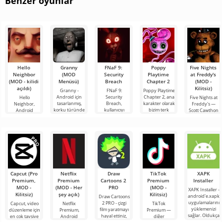
Benzer oyunlar
Hello
Granny
FNaF 9:
Poppy
Five Nights
Neighbor
(MOD
Security
Playtime
at Freddy's
(MOD - kilidi
Menüsü)
Breach
Chapter 2
(MOD -
açıldı)
Kilitsiz)
Granny -
FNaF 9:
Poppy Playtime
Android için
Security
Chapter 2, ana
Hello
Five Nights at
tasarlanmış,
Breach,
karakter olarak
Neighbor,
Freddy's —
korku türünde
kullanıcıyı
bizim terk
Android
Scott Cawthon
son derece
konfor
edilmiş bir
cihazlar için
tarafından
popüler bir
alanından
oyuncak
"Komşunuzu
geliştirilen ve
oyun.
ensesine kadar
fabrikasının
Nasıl Alırsınız"
dünya çapında
Kendinizi loş,
çıkaran
kitabından
bir sansasyon
tozlu
etkileşimli bir
alınan, ancak 3
korku
Capcut (Pro
Netflix
Draw
TikTok
XAPK
Premium,
Premium
Cartoons 2
Premium
Installer
MOD -
(MOD - Her
PRO
(MOD -
XAPK Installer -
Kilitsiz)
şey açık)
Kilitsiz)
android'e.xapk
Draw Cartoons
uygulamalarını
2 PRO - çizgi
Capcut, video
Netflix
TikTok
yüklemenizi
film yaratmayı
düzenleme için
Premium,
Premium —
sağlar. Oldukça
hayal ettiniz,
en çok tavsiye
Android
diğer
basit ve