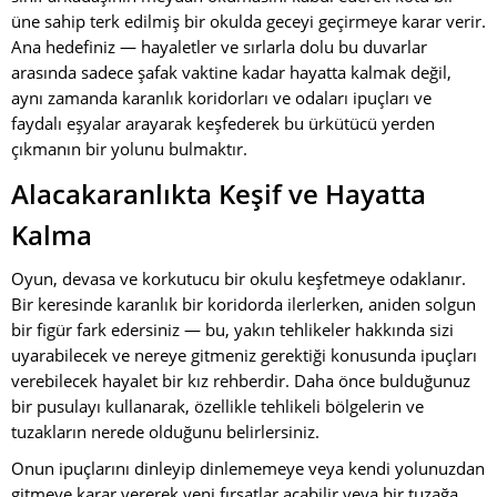
üne sahip terk edilmiş bir okulda geceyi geçirmeye karar verir.
Ana hedefiniz — hayaletler ve sırlarla dolu bu duvarlar
arasında sadece şafak vaktine kadar hayatta kalmak değil,
aynı zamanda karanlık koridorları ve odaları ipuçları ve
faydalı eşyalar arayarak keşfederek bu ürkütücü yerden
çıkmanın bir yolunu bulmaktır.
Alacakaranlıkta Keşif ve Hayatta
Kalma
Oyun, devasa ve korkutucu bir okulu keşfetmeye odaklanır.
Bir keresinde karanlık bir koridorda ilerlerken, aniden solgun
bir figür fark edersiniz — bu, yakın tehlikeler hakkında sizi
uyarabilecek ve nereye gitmeniz gerektiği konusunda ipuçları
verebilecek hayalet bir kız rehberdir. Daha önce bulduğunuz
bir pusulayı kullanarak, özellikle tehlikeli bölgelerin ve
tuzakların nerede olduğunu belirlersiniz.
Onun ipuçlarını dinleyip dinlememeye veya kendi yolunuzdan
gitmeye karar vererek yeni fırsatlar açabilir veya bir tuzağa