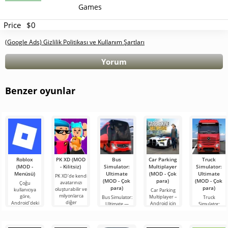
Games
Price
$0
(Google Ads) Gizlilik Politikası ve Kullanım Şartları
Yorum
Benzer oyunlar
Roblox
PK XD (MOD
Bus
Car Parking
Truck
(MOD -
- Kilitsiz)
Simulator:
Multiplayer
Simulator:
Menüsü)
Ultimate
(MOD - Çok
Ultimate
PK XD'de kendi
(MOD - Çok
para)
(MOD - Çok
avatarınızı
Çoğu
para)
para)
oluşturabilir ve
kullanıcıya
Car Parking
milyonlarca
göre,
Multiplayer –
Bus Simulator:
Truck
diğer
Android'deki
Android için
Ultimate —
Simulator:
katılımcıya
en popüler
tasarlanmış,
renkli ve
Ultimate, bir
katılabilirsiniz.
oyun hâlâ
oyuncuların
heyecan verici
yük taşımacılığı
Renkli
Roblox. Bu
araç kontrol
bir Android
simülatörü ile