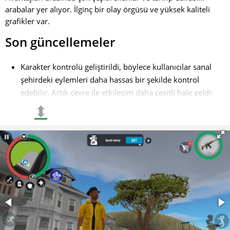
arabalar yer alıyor. İlginç bir olay örgüsü ve yüksek kaliteli
grafikler var.
Son güncellemeler
Karakter kontrolü geliştirildi, böylece kullanıcılar sanal
şehirdeki eylemleri daha hassas bir şekilde kontrol
edebilir. Artık çevre ile etkileşim daha çeşitli hale geldi:
oyuncular sadece araba çalmak ve polisten kaçmakla
⬍
kalmıyor;
Suç faaliyetlerinin olanakları genişletildi: yeni silah
türleri ve taşıtlar eklendi, bu da kaos yaratmak ve
adrenalin dolu kovalamacalar için daha fazla yol açıyor.