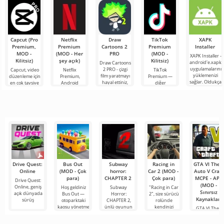
proje, sınırsız
unsurlarını
oyunu,
Android için
olanaklarıyla
kullanarak
oyunculara
bir iş
dünyanın dört
bileşeninin
bir
Capcut (Pro
Netflix
Draw
TikTok
XAPK
Premium,
Premium
Cartoons 2
Premium
Installer
MOD -
(MOD - Her
PRO
(MOD -
XAPK Installer -
Kilitsiz)
şey açık)
Kilitsiz)
android'e.xapk
Draw Cartoons
uygulamalarını
2 PRO - çizgi
Capcut, video
Netflix
TikTok
yüklemenizi
film yaratmayı
düzenleme için
Premium,
Premium —
sağlar. Oldukça
hayal ettiniz,
en çok tavsiye
Android
diğer
basit ve
ancak her şey
edilen
cihazlarda film,
kullanıcılarla
anlaşılır bir
çok zor ve
araçlardan biri
dizi ve TV
çevrimiçi
hatta imkansız
olarak öne
şovlarını
buluşmanızı
çıkıyor ve hem
izlemek için en
veya özel bir
mobil
popüler
şeyler
hizmetlerden
bulmanızı
sağlayan
Drive Quest:
Bus Out
Subway
Racing in
GTA VI Theft
Online
(MOD - Çok
horror:
Car 2 (MOD -
Auto V Craft
para)
CHAPTER 2
Çok para)
MCPE - APK
Drive Quest:
(MOD -
Online, geniş
Hoş geldiniz
Subway
"Racing in Car
Sınırsız
açık dünyada
Bus Out —
Horror:
2", size sürücü
Kaynaklar)
sürüş
otoparktaki
CHAPTER 2,
rolünde
kaosu yönetme
ünlü oyunun
kendinizi
GTA VI Theft
karanlık
Auto V Craft
MCPE - APK,