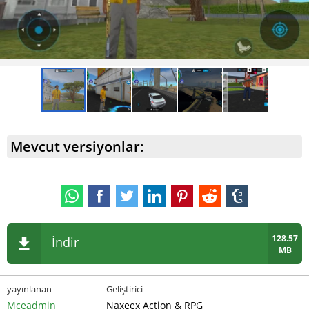
Mevcut versiyonlar:
128.57
İndir
MB
yayınlanan
Geliştirici
Mceadmin
Naxeex Action & RPG