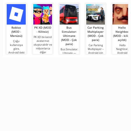
Minecraft
Roblox
PK XD (MOD
Bus
Car Parking
Hello
(MOD -
- Kilitsiz)
Simulator:
Multiplayer
Neighbor
Menüsü)
Ultimate
(MOD - Çok
(MOD - kilidi
PK XD'de kendi
(MOD - Çok
para)
açıldı)
avatarınızı
Çoğu
para)
oluşturabilir ve
kullanıcıya
Car Parking
Hello
milyonlarca
göre,
Multiplayer –
Neighbor,
Bus Simulator:
diğer
Android'deki
Android için
Android
Ultimate —
katılımcıya
en popüler
tasarlanmış,
cihazlar için
renkli ve
katılabilirsiniz.
oyun hâlâ
oyuncuların
"Komşunuzu
heyecan verici
Renkli
Roblox. Bu
araç kontrol
Nasıl Alırsınız"
bir Android
proje, sınırsız
unsurlarını
kitabından
oyunu,
olanaklarıyla
kullanarak
alınan, ancak 
oyunculara
dünyanın dört
bir