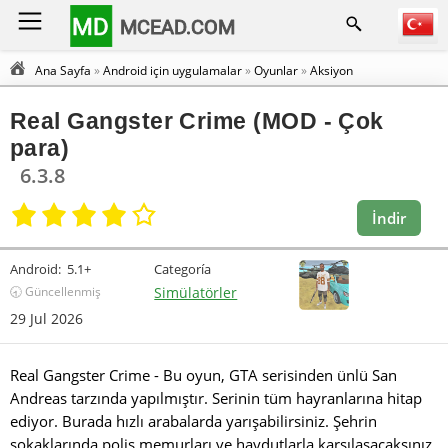
MD
MCEAD.COM
Ana Sayfa
»
Android için uygulamalar
»
Oyunlar
»
Aksiyon
Real Gangster Crime (MOD - Çok
para)
6.3.8
İndir
Android:
5.1+
Categoría
🕣 Güncellenmiş
Simülatörler
29 Jul 2026
Real Gangster Crime - Bu oyun, GTA serisinden ünlü San
Andreas tarzında yapılmıştır. Serinin tüm hayranlarına hitap
ediyor. Burada hızlı arabalarda yarışabilirsiniz. Şehrin
sokaklarında polis memurları ve haydutlarla karşılaşacaksınız.