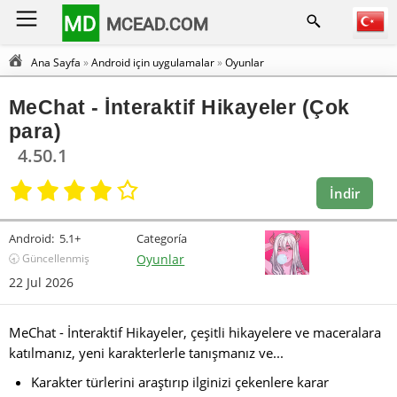
MD
MCEAD.COM
Ana Sayfa
»
Android için uygulamalar
»
Oyunlar
MeChat - İnteraktif Hikayeler (Çok
para)
4.50.1
İndir
Android:
5.1+
Categoría
🕣 Güncellenmiş
Oyunlar
22 Jul 2026
MeChat - İnteraktif Hikayeler, çeşitli hikayelere ve maceralara
katılmanız, yeni karakterlerle tanışmanız ve...
Karakter türlerini araştırıp ilginizi çekenlere karar