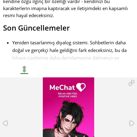
kendine özgü ilginç bir özelliği vardır - kendinizi bu
karakterlerin imajına kaptıracak ve iletişimdeki en kapsamlı
resmi hayal edeceksiniz.
Son Güncellemeler
Yeniden tasarlanmış diyalog sistemi. Sohbetlerin daha
doğal ve gerçekçi hale geldiğini fark edeceksiniz, bu da
hikaye çizgilerine daha derinlemesine dalmanızı ve
karakterlerin motivasyonlarını daha iyi anlamanızı
⬍
sağlar;
Diyaloglar arasında hızlı gezinme özelliği eklendi, bu da
önceki repliklere kolayca dönmenizi ve önemli anları
yeniden gözden geçirmenizi sağlar. Bu yenilik,
diyalogları analiz etmeyi ve düşünülmüş kararlar almayı
sevenler için özellikle beğenilecektir;
Karakter profillerinin yeni tasarımı eklendi, bu da daha
bilgilendirici ve algılanması kolay hale geldi. Artık