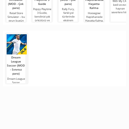
With My CAT,
(MOD - Çok
Guide
para)
Hayatta
kedi ve evcil
para)
Kalma
hayvan
Poppy Playtime
Rally Fury,
severlere hita
3 Guide,
farklı yol
Retail Store
Hoosegow:
kendinizi çok
türlerinde
Simulator – bu
Hapishanede
ürkütücü ve
ekstrem
oyun bugün
Hayatta Kalma,
mobil
hapishanede
Dream
League
Soccer (MOD
- Sınırsız
para)
Dream League
Soccer,
gerçekliğin tam
aktarımıyla
tüm modern
teknolojiler
kullanılarak
yapılmış,