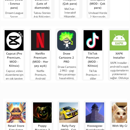
- Sınırsız
(Lots of
(Çok para)
(MOD - Çok
para)
diamonds)
para)
MeChat -
İnteraktif
Dream League
Tabou Stories:
Undead Horde
Hikayeler,
Soccer,
Aşk Bölümleri,
2: Necropolis,
çeşitli
gerçekliğin tam
aşk, dostluk ve
diğer dünyaya
hikayelere ve
aktarımıyla
ilginç iletişim
ait hikayelerin
maceralara
tüm modern
hakkındaki
ve nekrotik
katılmanız, yeni
teknolojiler
hikayelerde
ritüellerin
karakterlerle
kullanılarak
yer almanızı
hayranlarının
yapılmış,
Capcut (Pro
Netflix
Draw
TikTok
XAPK
Premium,
Premium
Cartoons 2
Premium
Installer
MOD -
(MOD - Her
PRO
(MOD -
XAPK Installer -
Kilitsiz)
şey açık)
Kilitsiz)
android'e.xapk
Draw Cartoons
uygulamalarını
2 PRO - çizgi
Capcut, video
Netflix
TikTok
yüklemenizi
film yaratmayı
düzenleme için
Premium,
Premium —
sağlar. Oldukça
hayal ettiniz,
en çok tavsiye
Android
diğer
basit ve
ancak her şey
edilen
cihazlarda film,
kullanıcılarla
anlaşılır bir
çok zor ve
araçlardan biri
dizi ve TV
çevrimiçi
hatta imkansız
olarak öne
şovlarını
buluşmanızı
çıkıyor ve hem
izlemek için en
veya özel bir
mobil
popüler
şeyler
hizmetlerden
bulmanızı
sağlayan
Retail Store
Poppy
Rally Fury
Hoosegow:
With My CAT
Simulator
Playtime 3
(MOD - Çok
Hapishanede