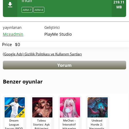
İndir
219.11
MB
ARM-7
ARM-8
yayınlanan
Geliştirici
Mceadmin
PlayMe Studio
Price
$0
(Google Ads) Gizlilik Politikası ve Kullanım Şartları
Yorum
Benzer oyunlar
Dream
Tabou
MeChat -
Undead
League
Stories: Aşk
İnteraktif
Horde 2:
Soccer (MOD
Bölümleri
Hikayeler
Necropolis