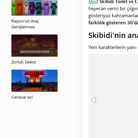
Mod
Skibidi Toilet v
heyecan verici bir çılg
gösterişsiz kahramanlar
Raiyon'un Araç
farklılık gösteren 30'd
Genişletmesi
Skibidi'nin an
Yeni karakterlerin yanı
Zorluk: Delice
Canavar evi