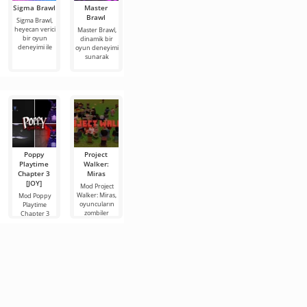
Sigma Brawl
Master
Dude Theft
Toilet World
Toilet
Brawl
Wars (MOD -
Laboratory
Sigma Brawl,
Toilet World,
Ölümsüzlük,
(Orijinal/MOD
heyecan verici
İnternet
Master Brawl,
Menü)
- Çok para)
bir oyun
memlerindeki
dinamik bir
deneyimi ile
karakterlerle
oyun deneyimi
Dude Theft
Toilet
sunarak
Wars, açık
Laboratory,
dünyaya sahip
Skibidi
bir yaşam
Tuvaletleri ve
Gizli
Poppy
Project
Garten of
2067 Savaş
Vanilyalı
Playtime
Walker:
Banban 4
hayvanlar
Mod 2067
Chapter 3
Miras
Savaş,
Mod Garten of
Mod Vanilyalı
[JOY]
Minecraft'ta
Banban 4,
hayvanlar,
Mod Project
kendinizi ve
Minecraft
Minecraft
Walker: Miras,
Mod Poppy
arkadaşlarınızı
oyuncuları için
dünyasını yeni
oyuncuların
Playtime
donatabileceğiniz
anaokulunun
hayvan alt
zombiler
Chapter 3
bir askeri silah
tehlikeli
türleriyle
tarafından
[JOY],
yerlerini
dolduracak
yönetilen
sinirlerinizi test
sıradan bir
harap olmuş
edebileceğiniz
bir dünyada
ve Minecraft'ın
enginliğinde