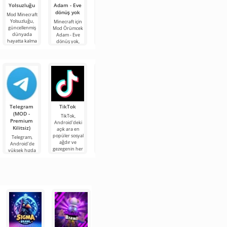
Yolsuzluğu
Adam - Eve
Playtime
Walker:
At
dönüş yok
Chapter 3
Miras
Freddy's'den
Mod Minecraft
[JOY]
karakterler
Yolsuzluğu,
Minecraft için
Mod Project
güncellenmiş
Mod Örümcek
Walker: Miras,
Mod Poppy
Mod Five
dünyada
Adam - Eve
oyuncuların
Playtime
Nights At
hayatta kalma
dönüş yok,
zombiler
Chapter 3
Freddy's'den
becerilerini test
Marvel
tarafından
[JOY],
karakterler,
etmek isteyen
evreninden
yönetilen
sinirlerinizi test
Minecraft
zorlu
popüler
harap olmuş
edebileceğiniz
evrenindeki
karakterleri
bir dünyada
ve Minecraft'ın
herkesin favori
bloklu
enginliğinde
Telegram
TikTok
Planner 5D
Widgetable:
MX Player
(MOD -
(MOD -
Sevimli
Pro
TikTok,
Premium
Kilitsiz)
Ekran (MOD
Android'deki
MX Player Pro,
Kilitsiz)
- Kilitsiz)
açık ara en
en sevdiğiniz
Planner 5D, bir
popüler sosyal
filmleri, dizileri
odanın iç
Telegram,
Widgetable:
ağdır ve
ve çizgi filmleri
tasarımını hem
Android'de
Sevimli Ekran,
gezegenin her
çeşitli
2D hem de 3D
yüksek hızda
yaratıcılık ve
köşesinden
formatlarda
modeller
ve kalite kaybı
eğlence için
video içeriğine
şeklinde
olmadan
heyecan verici
tasarlamanıza
mesaj, fotoğraf
fırsatlar
olanak
ve video
sağlayabilen,
alışverişi