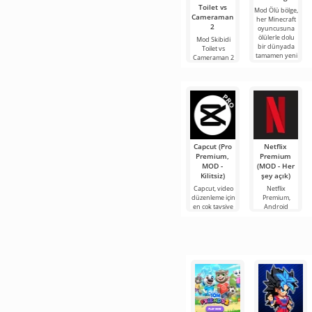
Toilet vs
Mod Ölü bölge,
Cameraman
her Minecraft
2
oyuncusuna
ölülerle dolu
Mod Skibidi
bir dünyada
Toilet vs
tamamen yeni
Cameraman 2
bir hayatta
for Minecraft,
kalma
katılımcılarını
Skibidi Toilet
karakterlerinin
Capcut (Pro
Netflix
Premium,
Premium
MOD -
(MOD - Her
Kilitsiz)
şey açık)
Capcut, video
Netflix
düzenleme için
Premium,
en çok tavsiye
Android
edilen
cihazlarda film,
araçlardan biri
dizi ve TV
olarak öne
şovlarını
çıkıyor ve hem
izlemek için en
mobil
popüler
hizmetlerden