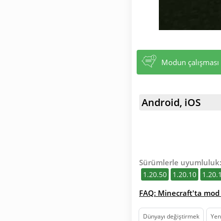
Modun çalışması i
Android, iOS
Sürümlerle uyumluluk
1.20.50
1.20.10
1.20.
FAQ: Minecraft'ta mod 
Dünyayı değiştirmek
Yeni