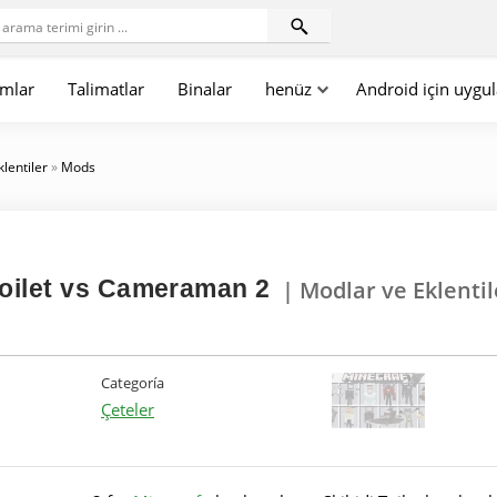
mlar
Talimatlar
Binalar
henüz
Android için uygu
klentiler
»
Mods
Toilet vs Cameraman 2
| Modlar ve Eklentil
Categoría
Çeteler