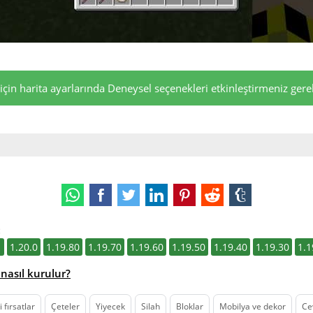
çin harita ayarlarında Deneysel seçenekleri etkinleştirmeniz gerek
:
1
1.20.0
1.19.80
1.19.70
1.19.60
1.19.50
1.19.40
1.19.30
1.1
nasıl kurulur?
 fırsatlar
Çeteler
Yiyecek
Silah
Bloklar
Mobilya ve dekor
Ce