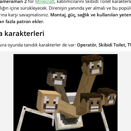
s Cameraman 2
for
Minecraft
, katılımcılarını Skibidi Toilet karakte
ınlığın içine sürükleyecek. Direnişin yanında yer almalı ve bu po
ına karşı savaşmalısınız.
Montaj, güç, sağlık ve kullanılan yete
an fazla patron ekler
.
a karakterleri
 sıra oyunda tanıdık karakterler de var:
Operatör, Skibidi Toilet, T