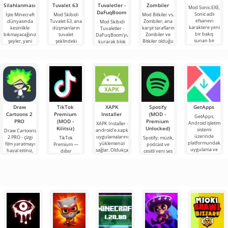
Silahlanması
Tuvalet 63
Tuvaletler -
Zombiler
Mod Sonic.EXE,
DaFuqBoom
Sonic adlı
İşte Minecraft
Mod Skibidi
Mod Bitkiler vs.
efsanevi
dünyasında
Tuvalet 63, ana
Zombiler, ana
Mod Skibidi
karaktere yeni
kesinlikle
düşmanların
karşıt tarafların
Tuvaletler -
bir bakış
bıkmayacağınız
tuvalet
Zombiler ve
DaFuqBoom'yu
sunan bir
şeyler, yani
şeklindeki
Bitkiler olduğu
kurarak blok
eklentidir.
bunlar kıyamet
garip
popüler oyuna
evrenine
Minecraft
sonrası
karakterler
adanmış
tuvaletten
temasına
olduğu
çıkan kafalar
Minecraft için
olan karikatür
Draw
TikTok
XAPK
Spotify
GetApps
Cartoons 2
Premium
Installer
(MOD -
GetApps,
PRO
(MOD -
Premium
Android işletim
XAPK Installer -
Kilitsiz)
Unlocked)
sistemi
android'e.xapk
Draw Cartoons
üzerinde
uygulamalarını
2 PRO - çizgi
TikTok
Spotify; müzik,
platformundaki
yüklemenizi
film yaratmayı
Premium —
podcast ve
uygulama ve
sağlar. Oldukça
hayal ettiniz,
diğer
çeşitli yeni ses
oyunlardaki en
basit ve
ancak her şey
kullanıcılarla
türlerini
son yeniliklere
anlaşılır bir
çok zor ve
çevrimiçi
dinlemek için
hatta imkansız
buluşmanızı
önde gelen
veya özel bir
Android
şeyler
araçlarından
bulmanızı
sağlayan