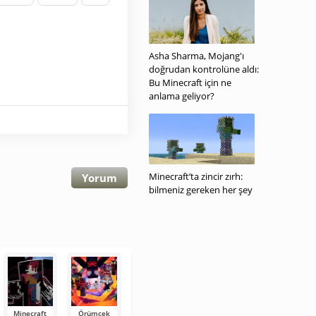
Asha Sharma, Mojang'ı
doğrudan kontrolüne aldı:
Bu Minecraft için ne
anlama geliyor?
Minecraft’ta zincir zırh:
Yorum
bilmeniz gereken her şey
Minecraft
Örümcek
Poppy
Project
Five Nights