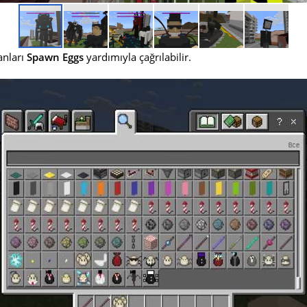
anları
Spawn Eggs
yardımıyla çağrılabilir.