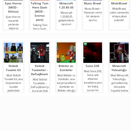
Eyes Horror
Talking Tom
Minecraft
Music Brawl
MiokiBrawl
(MOD -
Hero Dash
1.20.80.05
Music Brawl –
MiokiBrawl,
Kilitsiz)
(MOD -
Heyecan verici
yakın zamanda
Minecraft
Sınırsız
bir aksiyon
ortaya çıkan
1.20.80.05,
Eyes Horror,
para)
oyunu,
popüler
geliştiricilerin
karanlık
oyunun
yerlerde
Talking Tom
özgürce
Hero Dash,
hareket
karakterin
tanıdık kedi
Skibidi
Skibidi
Bitkiler vs.
Sonic.EXE
Minecraft
Tuvalet 63
Tuvaletler -
Zombiler
Yolsuzluğu
Mod Sonic.EXE,
DaFuqBoom
Sonic adlı
Mod Skibidi
Mod Bitkiler vs.
Mod Minecraft
efsanevi
Tuvalet 63, ana
Zombiler, ana
Yolsuzluğu,
Mod Skibidi
karaktere yeni
düşmanların
karşıt tarafların
güncellenmiş
Tuvaletler -
bir bakış
tuvalet
Zombiler ve
dünyada
DaFuqBoom'yu
sunan bir
şeklindeki
Bitkiler olduğu
hayatta kalma
kurarak blok
eklentidir.
garip
popüler oyuna
becerilerini test
evrenine
Minecraft
karakterler
adanmış
etmek isteyen
tuvaletten
olduğu
zorlu
çıkan kafalar
Minecraft için
olan karikatür