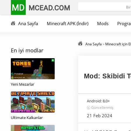
MD
MCEAD.COM
Ana Sayfa
Minecraft APK (İndir)
Mods
Progra
Ana Sayfa
»
Minecraft için E
En iyi modlar
Mod: Skibidi 
Yeni Mezarlar
Android:
8,0+
🕣 Güncellenmiş
21 Feb 2024
Ultimate Kalkanlar