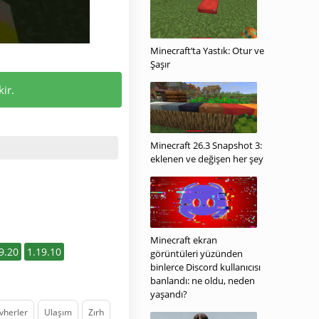
Minecraft’ta Yastık: Otur ve
Şaşır
ir.
Minecraft 26.3 Snapshot 3:
eklenen ve değişen her şey
Minecraft ekran
9.20
1.19.10
görüntüleri yüzünden
binlerce Discord kullanıcısı
banlandı: ne oldu, neden
yaşandı?
vherler
Ulaşım
Zırh