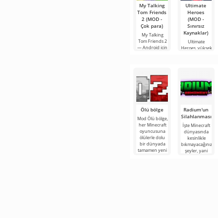
My Talking
Ultimate
Tom Friends
Heroes
2 (MOD -
(MOD -
Çok para)
Sınırsız
Kaynaklar)
My Talking
Tom Friends 2
Ultimate
— Android için
Heroes, yüksek
sıcak bir
performanslı
2D
Ölü bölge
Radium'un
Silahlanması
Mod Ölü bölge,
her Minecraft
İşte Minecraft
oyuncusuna
dünyasında
ölülerle dolu
kesinlikle
bir dünyada
bıkmayacağınız
tamamen yeni
şeyler, yani
bir hayatta
bunlar kıyamet
kalma
sonrası
temasına