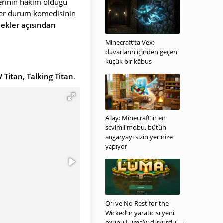
rlerinin hakim olduğu
püler durum komedisinin
nekler açısından
Minecraft’ta Vex:
duvarların içinden geçen
küçük bir kâbus
V Titan, Talking Titan
.
Allay: Minecraft’ın en
sevimli mobu, bütün
angaryayı sizin yerinize
yapıyor
Ori ve No Rest for the
Wicked’in yaratıcısı yeni
oyunu Luma’yı duyurdu —