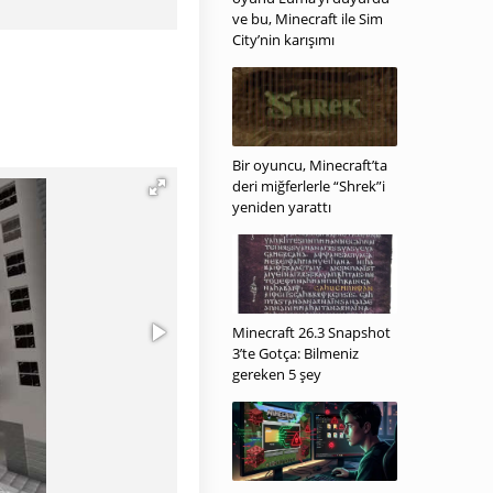
ve bu, Minecraft ile Sim
City’nin karışımı
Bir oyuncu, Minecraft’ta
deri miğferlerle “Shrek”i
yeniden yarattı
Minecraft 26.3 Snapshot
3’te Gotça: Bilmeniz
gereken 5 şey