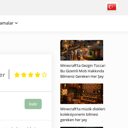
lamalar
Minecraft’ta Gezgin Tüccar:
Bu Gizemli Mob Hakkında
er
Bilmeniz Gereken Her Şey
İndir
Minecraft’ta müzik diskleri:
koleksiyonerin bilmesi
gereken her şey