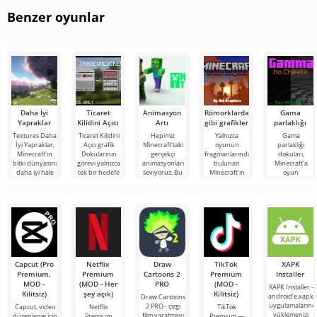
Benzer oyunlar
Daha İyi
Ticaret
Animasyon
Römorklardaki
Gama
Yapraklar
Kilidini Açıcı
Artı
gibi grafikler
parlaklığı
Textures Daha
Ticaret Kilidini
Hepimiz
Yalnızca
Gama
İyi Yapraklar,
Açıcı grafik
Minecraft'taki
oyunun
parlaklığı
Minecraft'ın
Dokularının
gerçekçi
fragmanlarında
dokuları,
bitki dünyasını
görevi yalnızca
animasyonları
bulunan
Minecraft'a
daha iyi hale
tek bir hedefe
seviyoruz. Bu
Minecraft'ın
oyun
getirebilecek
indirgenmiştir -
özellik oyun
grafiklerini
dünyasını
ilginç bir
Minecraft
dünyasına
beğendiyseniz,
daha aydınlık
derinlik katıyor
Römorklardaki
hale getirecek
gibi
inanılmaz
Capcut (Pro
Netflix
Draw
TikTok
XAPK
Premium,
Premium
Cartoons 2
Premium
Installer
MOD -
(MOD - Her
PRO
(MOD -
XAPK Installer -
Kilitsiz)
şey açık)
Kilitsiz)
android'e.xapk
Draw Cartoons
uygulamalarını
2 PRO - çizgi
Capcut, video
Netflix
TikTok
yüklemenizi
film yaratmayı
düzenleme için
Premium,
Premium —