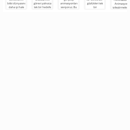
bitki dünyasını
görevi yalnızca
animasyonları
gözlükleri tek
Animasyon
daha iyi hale
tek bir hedefe
seviyoruz. Bu
bir
iyileştirmeleri 
getirebilecek
indirgenmiştir -
özellik oyun
panoramada
Minecraft
ilginç bir
Minecraft
dünyasına
oluştururken
evrenindeki
derinlik katıyor
görünümü
kalışınızın
tanınmayacak