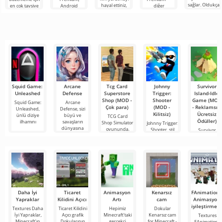
sağlar. Oldukça
hayal ettiniz,
en çok tavsiye
Android
diğer
basit ve
ancak her şey
edilen
cihazlarda film,
kullanıcılarla
anlaşılır bir
çok zor ve
araçlardan biri
dizi ve TV
çevrimiçi
hatta imkansız
olarak öne
şovlarını
buluşmanızı
çıkıyor ve hem
izlemek için en
veya özel bir
mobil
popüler
şeyler
hizmetlerden
bulmanızı
sağlayan
Squid Game:
Arcane
Tcg Card
Johnny
Survivor
Unleashed
Defense
Superstore
Trigger:
Island-Idle
Shop (MOD -
Shooter
Game (MOD
Squid Game:
Arcane
Çok para)
(MOD -
- Reklamsız,
Unleashed,
Defense, sizi
Kilitsiz)
Ücretsiz
ünlü diziye
büyü ve
TCG Card
Ödüller)
ilhamını
savaşların
Shop Simulator
Johnny Trigger:
dünyasına
oyununda,
Shooter, stil
Survivor
koleksiyon
sahibi ve
Island-Idle
ölümcül
Game, zeka,
yönetim ve
sabır
Daha İyi
Ticaret
Animasyon
Kenarsız
FAnimation 
Yapraklar
Kilidini Açıcı
Artı
cam
Animasyon
iyileştirmele
Textures Daha
Ticaret Kilidini
Hepimiz
Dokular
İyi Yapraklar,
Açıcı grafik
Minecraft'taki
Kenarsız cam
Textures
Minecraft'ın
Dokularının
gerçekçi
for Minecraft -
FAnimation -