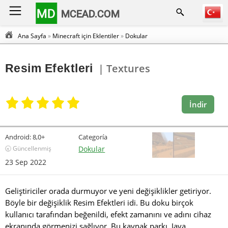
MD
MCEAD.COM
Ana Sayfa
»
Minecraft için Eklentiler
»
Dokular
Resim Efektleri
| Textures
İndir
Android:
8,0+
Categoría
🕣 Güncellenmiş
Dokular
23 Sep 2022
Geliştiriciler orada durmuyor ve yeni değişiklikler getiriyor.
Böyle bir değişiklik Resim Efektleri idi. Bu doku birçok
kullanıcı tarafından beğenildi, efekt zamanını ve adını cihaz
ekranında görmenizi sağlıyor. Bu kaynak parkı, Java