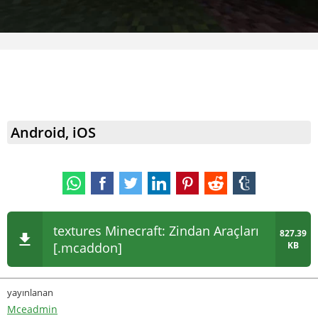
Android, iOS
textures Minecraft: Zindan Araçları
827.39
[.mcaddon]
KB
yayınlanan
Mceadmin