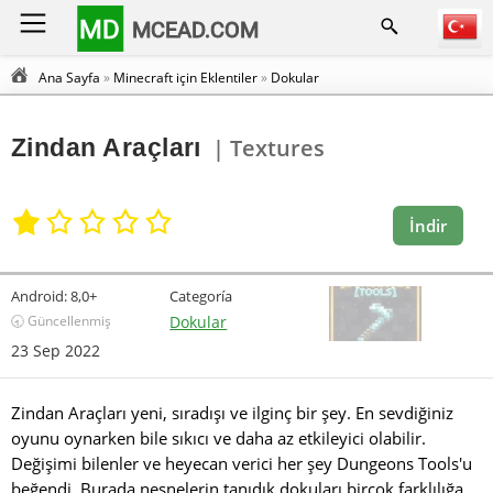
MD
MCEAD.COM
Ana Sayfa
»
Minecraft için Eklentiler
»
Dokular
Zindan Araçları
| Textures
İndir
Android:
8,0+
Categoría
🕣 Güncellenmiş
Dokular
23 Sep 2022
Zindan Araçları yeni, sıradışı ve ilginç bir şey. En sevdiğiniz
oyunu oynarken bile sıkıcı ve daha az etkileyici olabilir.
Değişimi bilenler ve heyecan verici her şey Dungeons Tools'u
beğendi. Burada nesnelerin tanıdık dokuları birçok farklılığa