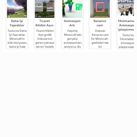
Daha İyi
Ticaret
Animasyon
Kenarsız
FAnimation 
Yapraklar
Kilidini Açıcı
Artı
cam
Animasyon
iyileştirmele
Textures Daha
Ticaret Kilidini
Hepimiz
Dokular
İyi Yapraklar,
Açıcı grafik
Minecraft'taki
Kenarsız cam
Textures
Minecraft'ın
Dokularının
gerçekçi
for Minecraft -
FAnimation -
bitki dünyasını
görevi yalnızca
animasyonları
gözlükleri tek
Animasyon
daha iyi hale
tek bir hedefe
seviyoruz. Bu
bir
iyileştirmeleri 
getirebilecek
indirgenmiştir -
özellik oyun
panoramada
Minecraft
ilginç bir
Minecraft
dünyasına
oluştururken
evrenindeki
derinlik katıyor
görünümü
kalışınızın
tanınmayacak