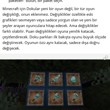
paketleri" bulun, bir paket seçin.
Minecraft için Dokular yeni bir oyun değil, bir tür oyun
değişikliği, onun eklenmesi. Değişiklikler özellikle eski
grafikleri sevmeyen veya sadece yorgun olan ve yeni bir
şeyler arayan oyunculara hitap edecek. Ama değişiklikler
farklı olabilir. Puan değişiklikleri oyuna yenilik katacak,
çeşitlendirecek. Doku parkları ilk bakışta oyunu büyük ölçüde
değiştirecek. Oyunun özü aynı kalacak, sadece dışa doğru
değişecek.