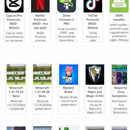
Capcut (Pro
Netflix
Draw
TikTok
XAPK
Premium,
Premium
Cartoons 2
Premium
Installer
MOD -
(MOD - Her
PRO
(MOD -
XAPK Installer -
Kilitsiz)
şey açık)
Kilitsiz)
android'e.xapk
Draw Cartoons
uygulamalarını
2 PRO - çizgi
Capcut, video
Netflix
TikTok
yüklemenizi
film yaratmayı
düzenleme için
Premium,
Premium —
sağlar. Oldukça
hayal ettiniz,
en çok tavsiye
Android
diğer
basit ve
ancak her şey
edilen
cihazlarda film,
kullanıcılarla
anlaşılır bir
çok zor ve
araçlardan biri
dizi ve TV
çevrimiçi
hatta imkansız
olarak öne
şovlarını
buluşmanızı
çıkıyor ve hem
izlemek için en
veya özel bir
mobil
popüler
şeyler
hizmetlerden
bulmanızı
sağlayan
Minecraft
Minecraft
Mystery
Heroes of
Raiyon'un
1.21.70.24
1.21.50.28
Brawl
Might and
Araç
Beta
Beta
Magic III HD
Genişletmes
Mystery Brawl,
üçüncü taraf
Minecraft
Minecraft
Android için
Mod Raiyon'u
geliştiricilerin
1.21.70.24 Beta
1.21.50.28 Beta
Heroes of
Araç
– Geliştiriciler
- geliştiricilerin
Might and
Genişletmesi,
Magic III HD -
Minecraft için