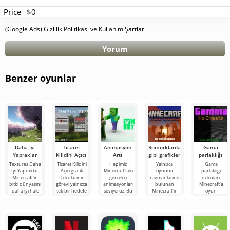
Price
$0
(Google Ads) Gizlilik Politikası ve Kullanım Şartları
Yorum
Benzer oyunlar
Daha İyi
Ticaret
Animasyon
Römorklardaki
Gama
Yapraklar
Kilidini Açıcı
Artı
gibi grafikler
parlaklığı
Textures Daha
Ticaret Kilidini
Hepimiz
Yalnızca
Gama
İyi Yapraklar,
Açıcı grafik
Minecraft'taki
oyunun
parlaklığı
Minecraft'ın
Dokularının
gerçekçi
fragmanlarında
dokuları,
bitki dünyasını
görevi yalnızca
animasyonları
bulunan
Minecraft'a
daha iyi hale
tek bir hedefe
seviyoruz. Bu
Minecraft'ın
oyun
getirebilecek
indirgenmiştir -
özellik oyun
grafiklerini
dünyasını
ilginç bir
Minecraft
dünyasına
beğendiyseniz,
daha aydınlık
derinlik katıyor
Römorklardaki
hale getirecek
gibi
inanılmaz