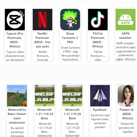
video içeriğine
çok zor ve
araçlardan biri
dinlemek için
hatta imkansız
olarak öne
önde gelen
çıkıyor ve hem
Android
mobil
araçlarından
Capcut (Pro
Netflix
Draw
TikTok
XAPK
Premium,
Premium
Cartoons 2
Premium
Installer
MOD -
(MOD - Her
PRO
(MOD -
XAPK Installer -
Kilitsiz)
şey açık)
Kilitsiz)
android'e.xapk
Draw Cartoons
uygulamalarını
2 PRO - çizgi
Capcut, video
Netflix
TikTok
yüklemenizi
film yaratmayı
düzenleme için
Premium,
Premium —
sağlar. Oldukça
hayal ettiniz,
en çok tavsiye
Android
diğer
basit ve
ancak her şey
edilen
cihazlarda film,
kullanıcılarla
anlaşılır bir
çok zor ve
araçlardan biri
dizi ve TV
çevrimiçi
hatta imkansız
olarak öne
şovlarını
buluşmanızı
çıkıyor ve hem
izlemek için en
veya özel bir
mobil
popüler
şeyler
hizmetlerden
bulmanızı
sağlayan
Minecraft'ta
Minecraft
Minecraft
AyuGram
Pocket Girl
Bakır Golem
1.21.110.24
1.21.110.20
(MOD -
AyuGram, açık
nasıl
Beta
Beta
Kilitsiz)
kaynak kodlu,
oluşturulur
tamamen
Minecraft
Minecraft
Pocket Girl,
yeniden
1.21.110.24
1.21.110.20
gerçekçi video
Bu sevimli
Beta -
Beta -
kayıtları
yardımcıyı
Geliştiriciler
Geliştiriciler
dünyanıza