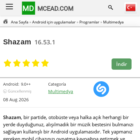
MD
MCEAD.COM
Ana Sayfa
»
Android için uygulamalar
»
Programlar
»
Multimedya
Shazam
16.53.1
İndir
Android:
9.0++
Categoría
🕣 Güncellenmiş
Multimedya
08 Aug 2026
Shazam
, bir partide, otobüste veya halka açık herhangi bir
yerde duyduğunuz, alışılmadık bir müzik bestesini bulmanızı
sağlayan kullanışlı bir Android uygulamasıdır. Tek yapmanız
gereken mobil cihazınızı oynatma kaynağına getirmek ve