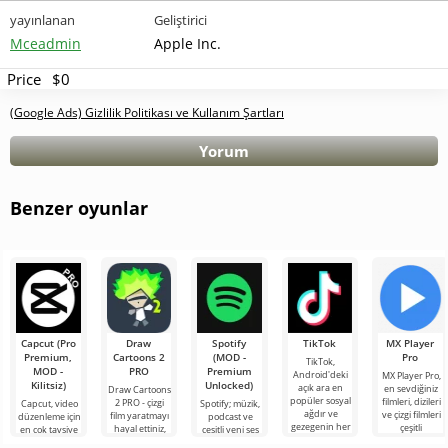
yayınlanan
Geliştirici
Mceadmin
Apple Inc.
Price
$0
(Google Ads) Gizlilik Politikası ve Kullanım Şartları
Yorum
Benzer oyunlar
Capcut (Pro
Draw
Spotify
TikTok
MX Player
Premium,
Cartoons 2
(MOD -
Pro
TikTok,
MOD -
PRO
Premium
Android'deki
MX Player Pro,
Kilitsiz)
Unlocked)
açık ara en
en sevdiğiniz
Draw Cartoons
popüler sosyal
filmleri, dizileri
2 PRO - çizgi
Capcut, video
Spotify; müzik,
ağdır ve
ve çizgi filmleri
film yaratmayı
düzenleme için
podcast ve
gezegenin her
çeşitli
hayal ettiniz,
en çok tavsiye
çeşitli yeni ses
köşesinden
formatlarda
ancak her şey
edilen
türlerini