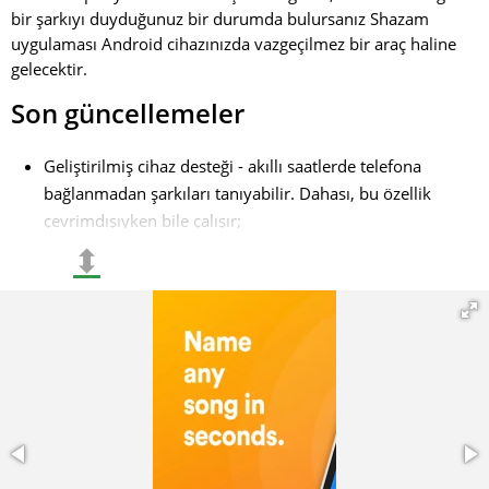
bir şarkıyı duyduğunuz bir durumda bulursanız Shazam
uygulaması Android cihazınızda vazgeçilmez bir araç haline
gelecektir.
Son güncellemeler
Geliştirilmiş cihaz desteği - akıllı saatlerde telefona
bağlanmadan şarkıları tanıyabilir. Dahası, bu özellik
çevrimdışıyken bile çalışır;
⬍
Otomatik müzik tanıma yeteneği. Auto Shazam özelliği
açık olduğunda uygulama, aktif olarak
kullanmadığınızda bile şarkıları aramaya ve tanımaya
devam edecektir;
Artık sadece şarkıları bulmakla kalmayıp, aynı zamanda
Apple Music veya Spotify çalma listelerinize tek bir
tıklama ile ekleyebilirsiniz. Ayrıca müzik videolarını
izleme özelliği de eklenmiştir;
Cihazlar arasında senkronizasyon özellikleri. Shazam'da