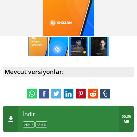
bir hesap oluşturduğunuzda, tüm "shazam"larınızı
kaydedebilir ve bunlara herhangi bir cihazdan
erişebilirsiniz. Bu, telefonunuzu değiştirseniz bile müzik
koleksiyonunuzu kaybetmeyeceğiniz anlamına gelir.
Mevcut versiyonlar:
İndir
55.36
MB
ARM-7
ARM-8