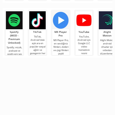
getirmek için
Spotify
TikTok
MX Player
YouTube
Alight
(MOD -
Pro
Motion
TikTok,
YouTube,
Premium
Android'deki
Android için
MX Player Pro,
Alight Motion,
Unlocked)
açık ara en
Google LLC
en sevdiğiniz
android
popüler sosyal
video
filmleri, dizileri
cihazlar için
Spotify; müzik,
ağdır ve
hizmetinin
ve çizgi filmleri
videoları
podcast ve
gezegenin her
resmi
çeşitli
düzenlemeye
çeşitli yeni ses
köşesinden
uygulamasıdır.
formatlarda
ve animasyon
türlerini
video içeriğine
Tam erişime
grafikleri
dinlemek için
sahip, videoları
oluşturmaya
önde gelen
Android
araçlarından