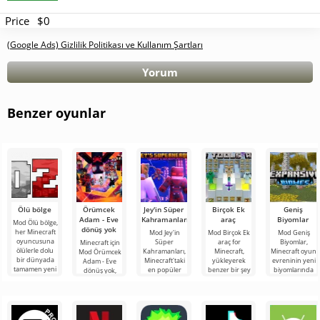
Price
$0
(Google Ads) Gizlilik Politikası ve Kullanım Şartları
Yorum
Benzer oyunlar
Ölü bölge
Örümcek
Jey'in Süper
Birçok Ek
Geniş
Adam - Eve
Kahramanları
araç
Biyomlar
Mod Ölü bölge,
dönüş yok
her Minecraft
Mod Jey'in
Mod Birçok Ek
Mod Geniş
oyuncusuna
Süper
araç for
Biyomlar,
Minecraft için
ölülerle dolu
Kahramanları,
Minecraft,
Minecraft oyun
Mod Örümcek
bir dünyada
Minecraft'taki
yükleyerek
evreninin yeni
Adam - Eve
tamamen yeni
en popüler
benzer bir şey
biyomlarında
dönüş yok,
bir hayatta
filmlerde,
aramanıza
unutulmaz
Marvel
kalma
mangalarda,
gerek
maceralara
evreninden
oyunlarda ve
kalmayacak
atılmak
popüler
TV
çok büyük
karakterleri
bloklu