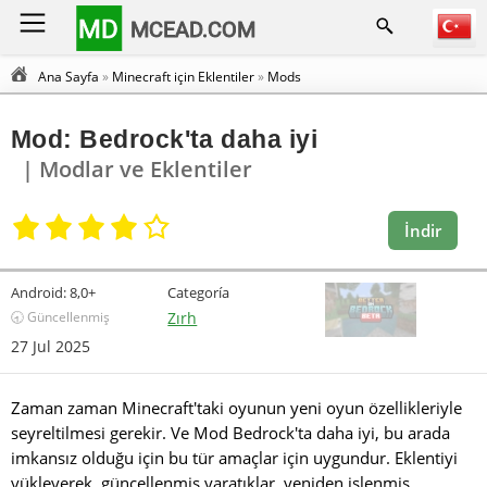
MD
MCEAD.COM
Ana Sayfa
»
Minecraft için Eklentiler
»
Mods
Mod: Bedrock'ta daha iyi
| Modlar ve Eklentiler
İndir
Android:
8,0+
Categoría
🕣 Güncellenmiş
Zırh
27 Jul 2025
Zaman zaman Minecraft'taki oyunun yeni oyun özellikleriyle
seyreltilmesi gerekir. Ve Mod Bedrock'ta daha iyi, bu arada
imkansız olduğu için bu tür amaçlar için uygundur. Eklentiyi
yükleyerek, güncellenmiş yaratıklar, yeniden işlenmiş