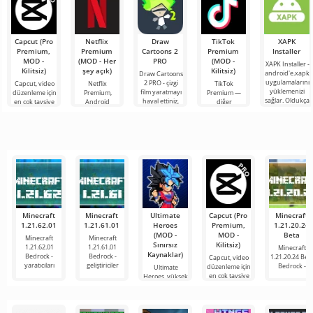
Capcut (Pro
Netflix
Draw
TikTok
XAPK
Premium,
Premium
Cartoons 2
Premium
Installer
MOD -
(MOD - Her
PRO
(MOD -
XAPK Installer -
Kilitsiz)
şey açık)
Kilitsiz)
android'e.xapk
Draw Cartoons
uygulamalarını
2 PRO - çizgi
Capcut, video
Netflix
TikTok
yüklemenizi
film yaratmayı
düzenleme için
Premium,
Premium —
sağlar. Oldukça
hayal ettiniz,
en çok tavsiye
Android
diğer
basit ve
ancak her şey
edilen
cihazlarda film,
kullanıcılarla
anlaşılır bir
çok zor ve
araçlardan biri
dizi ve TV
çevrimiçi
hatta imkansız
olarak öne
şovlarını
buluşmanızı
çıkıyor ve hem
izlemek için en
veya özel bir
mobil
popüler
şeyler
hizmetlerden
bulmanızı
sağlayan
Minecraft
Minecraft
Ultimate
Capcut (Pro
Minecraft
1.21.62.01
1.21.61.01
Heroes
Premium,
1.21.20.24
(MOD -
MOD -
Beta
Minecraft
Minecraft
Sınırsız
Kilitsiz)
1.21.62.01
1.21.61.01
Minecraft
Kaynaklar)
Bedrock -
Bedrock -
1.21.20.24 Bet
Capcut, video
yaratıcıları
geliştiriciler
Bedrock -
düzenleme için
Ultimate
en çok tavsiye
Heroes, yüksek
performanslı
2D