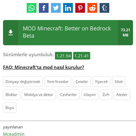
MOD Minecraft: Better on Bedrock
73.21
Beta
MB
Sürümlerle uyumluluk:
1.21.94
1.21.41
FAQ: Minecraft'ta mod nasıl kurulur?
Dünyayı değiştirmek
Yeni fırsatlar
Çeteler
Yiyecek
Silah
Bloklar
Mobilya ve dekor
Cevherler
Ulaşım
Zırh
Aletler
Büyü
yayınlanan
Mceadmin