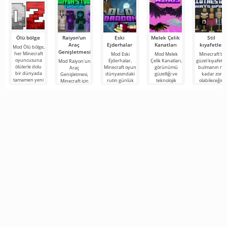
Ölü bölge
Raiyon'un
Eski
Melek Çelik
Stil
Araç
Ejderhalar
Kanatları
kıyafetler
Mod Ölü bölge,
Genişletmesi
her Minecraft
Mod Eski
Mod Melek
Minecraft'ta
oyuncusuna
Ejderhalar,
Çelik Kanatları,
güzel kıyafetle
Mod Raiyon'un
ölülerle dolu
Minecraft oyun
görünümü
bulmanın ne
Araç
bir dünyada
dünyasındaki
güzelliği ve
kadar zor
Genişletmesi,
tamamen yeni
rutin günlük
teknolojik
olabileceğini
Minecraft için
bir hayatta
yaşamınızı
etkinliği ile öne
hepimiz
çok sayıda
kalma
aydınlatmak
çıkan Minecraft
biliyoruz.
çalışma aracını,
için
için
Gardırobunu
zırhı ve silahı