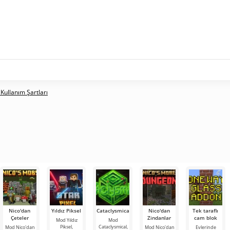
 Kullanım Şartları
Nico'dan
Yıldız Piksel
Cataclysmical
Nico'dan
Tek taraflı
Çeteler
Zindanlar
cam blok
Mod Yıldız
Mod
Piksel,
Cataclysmical,
Mod Nico'dan
Mod Nico'dan
Evlerinde