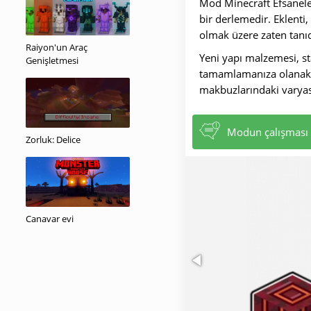
Mod Minecraft Efsaneler
bir derlemedir. Eklenti,
olmak üzere zaten tanıdı
Raiyon'un Araç
Yeni yapı malzemesi, sta
Genişletmesi
tamamlamanıza olanak t
makbuzlarındaki varyasy
Modun çalışması i
Zorluk: Delice
Canavar evi