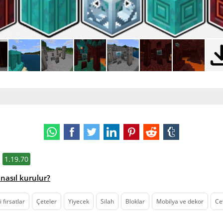
:
1.19.70
nasıl kurulur?
 fırsatlar
Çeteler
Yiyecek
Silah
Bloklar
Mobilya ve dekor
Ce