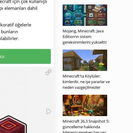
raft için çok kullanışlı
apı elemanları dahil
koratif öğelerle
Mojang, Minecraft: Java
 bunların
Edition’ın sistem
abilirler.
gereksinimlerini yükseltti
ir.
Minecraft'ta Köylüler:
kimlerdir, ne işe yararlar ve
neden vazgeçilmezler
Minecraft 26.3 Snapshot 5:
güncelleme hakkında
bilmeniz gereken her şey