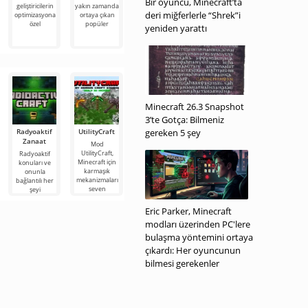
Bir oyuncu, Minecraft’ta
Legends
(MOD - Her
geliştiricilerin
yakın zamanda
önceki
(MOD -
şey açık)
deri miğferlerle “Shrek”i
optimizasyona
ortaya çıkan
versiyonlara
Menüsü)
özel
popüler
dayanan
Geometry
yeniden yarattı
ancak
Dash 2.2 – bu
RAID: Shadow
Android
Legends, geniş
oyununun
karakter
yeni bir
yelpazesine
Minecraft 26.3 Snapshot
3’te Gotça: Bilmeniz
Radyoaktif
UtilityCraft
gereken 5 şey
Zanaat
Mod
UtilityCraft,
Radyoaktif
Minecraft için
konuları ve
karmaşık
onunla
mekanizmaları
bağlantılı her
seven
şeyi
oyuncular
seviyorsanız,
tarafından
Mod
Eric Parker, Minecraft
takdir edilecek
Radyoaktif
modları üzerinden PC'lere
Zanaat size
bulaşma yöntemini ortaya
çıkardı: Her oyuncunun
bilmesi gerekenler