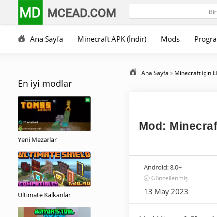
MD
MCEAD.COM
Ana Sayfa
Minecraft APK (İndir)
Mods
Progra
Ana Sayfa
»
Minecraft için E
En iyi modlar
Mod: Minecraft
Yeni Mezarlar
Android:
8,0+
🕣 Güncellenmiş
13 May 2023
Ultimate Kalkanlar