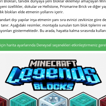
i Blokları, tanıdık dünyaya yeni bloklar eklemeyi amaçlayan Minec
 yeni özellikler, dokular ve Hellstone, Prismarine Brick ve diğer y
k blokları elde etmenin yollarını içerir.
ndart dışı yapılar inşa etmenin yanı sıra evinizi zevkinize göre de
anır. Aşağıdaki resimler, montajda sunulan tüm blok tiplerini ve
onları göstermektedir. Bu arada, hayatta kalma sırasında kullanıl
çin harita ayarlarında Deneysel seçenekleri etkinleştirmeniz gerek