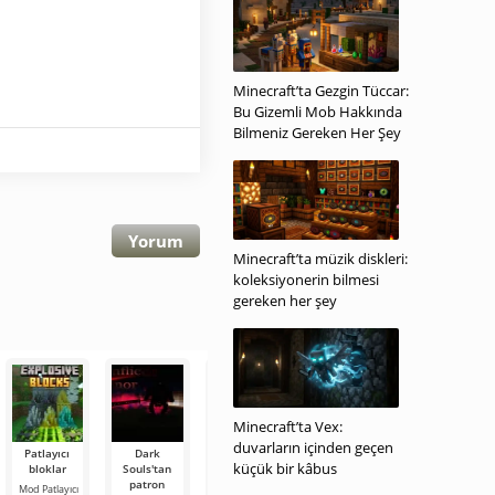
Minecraft’ta Gezgin Tüccar:
Bu Gizemli Mob Hakkında
Bilmeniz Gereken Her Şey
Yorum
Minecraft’ta müzik diskleri:
koleksiyonerin bilmesi
gereken her şey
Minecraft’ta Vex:
duvarların içinden geçen
Patlayıcı
Dark
Ölümcül
Otomatik
FIRECRAFT
küçük bir kâbus
bloklar
Souls'tan
şirket
cevher
Mod
patron
jeneratörü
FIRECRAFT,
Mod Patlayıcı
Mod Ölümcül