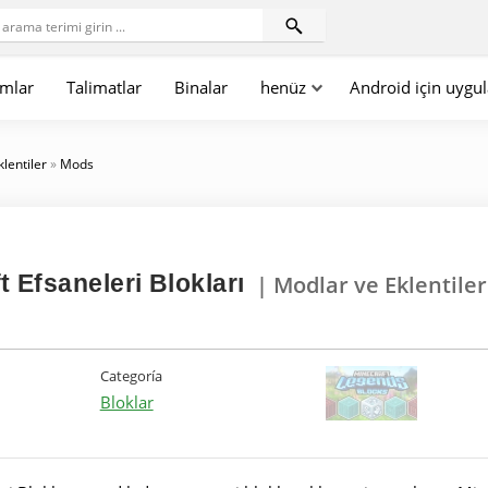
mlar
Talimatlar
Binalar
henüz
Android için uygu
klentiler
»
Mods
 Efsaneleri Blokları
| Modlar ve Eklentiler
Categoría
Bloklar