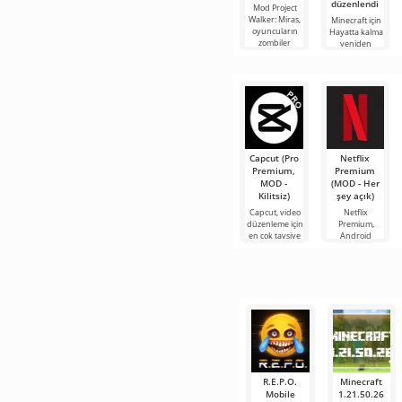
düzenlendi
Mod Project
Walker: Miras,
Minecraft için
oyuncuların
Hayatta kalma
zombiler
yeniden
tarafından
düzenlendi
yönetilen
modu, bloklu
harap olmuş
dünyada
bir dünyada
hayatta kalma
koşullarını
Capcut (Pro
Netflix
Premium,
Premium
MOD -
(MOD - Her
Kilitsiz)
şey açık)
Capcut, video
Netflix
düzenleme için
Premium,
en çok tavsiye
Android
edilen
cihazlarda film,
araçlardan biri
dizi ve TV
olarak öne
şovlarını
çıkıyor ve hem
izlemek için en
mobil
popüler
hizmetlerden
R.E.P.O.
Minecraft
Mobile
1.21.50.26