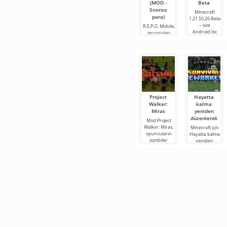
(MOD -
Beta
Sınırsız
Minecraft
para)
1.21.50.26 Beta
– size
R.E.P.O. Mobile,
Android'de
oyuncuları
yeni
karanlık ve
gizemli
Project
Hayatta
Walker:
kalma
Miras
yeniden
düzenlendi
Mod Project
Walker: Miras,
Minecraft için
oyuncuların
Hayatta kalma
zombiler
yeniden
tarafından
düzenlendi
yönetilen
modu, bloklu
harap olmuş
dünyada
bir dünyada
hayatta kalma
koşullarını