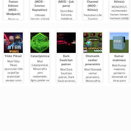
Fusion
(MOD -
(MOD - Çok
Channel
Kilitsiz)
Edition
Sınırsız
para)
(MOD -
MONOPOLY,
(MOD -
Kaynaklar)
Kilitsiz)
muhtemelen
Stunt Bike
Modpack)
hemen hemen
Extreme,
Ultimate
Youtubers Life:
herkesin bildiği
motokros
Heroes, yüksek
Gaming
Plants vs
türünde
performanslı
Channel, bu
Zombies -
Android için
2D
aktivitenin
Fusion Edition,
bir zamanlar
Yıldız Piksel
Cataclysmical
Dark
Otomatik
Kumar
Souls'tan
cevher
makinesi
Mod Yıldız
Mod
patron
jeneratörü
Piksel,
Cataclysmical,
Mod Kumar
oyuncuları Sith
Minecraft'a
makinesi,
Mod Dark
Mod Otomatik
ve Jedi'lar
yeni
şanslarını
Souls'tan
cevher
arasındaki
malzemeler,
denemek ve
patron, Dark
jeneratörü,
savaşın uzun
ilginç çeteler ve
biraz para
Souls evrenini,
Minecraft'ta
süredir devam
zor patronlar
kazanmak
onun karmaşık
cevher
ettiği Uzak
eklemek için
isteyen en
hikayesini ve
madenciliğini
tutkulu
neredeyse
mümkün
Minecraft
yenilmez
olduğu kadar