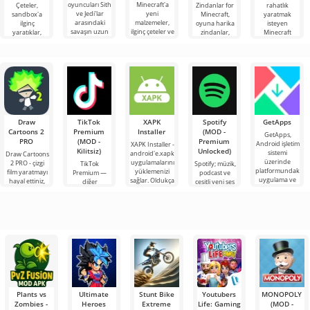
oyuncuları Sith
Minecraft'a
Çeteler,
Zindanlar for
rahatlık
ve Jedi'lar
yeni
sandbox'a
Minecraft,
yaratmak
arasındaki
malzemeler,
ilginç
oyuna harika
isteyen
savaşın uzun
ilginç çeteler ve
yaratıklar,
zindanlar,
Minecraft
süredir devam
zor patronlar
yiyecekler ve
tehlikeli
oyuncuları için
ettiği Uzak
eklemek için
öğeler ekleyen
patronlar ve
Mod Tek taraflı
Minecraft'a
yeni öğeler
cam blok
yapılan
sunuyoruz.
Draw
TikTok
XAPK
Spotify
GetApps
Cartoons 2
Premium
Installer
(MOD -
GetApps,
PRO
(MOD -
Premium
Android işletim
XAPK Installer -
Kilitsiz)
Unlocked)
sistemi
android'e.xapk
Draw Cartoons
üzerinde
uygulamalarını
2 PRO - çizgi
TikTok
Spotify; müzik,
platformundaki
yüklemenizi
film yaratmayı
Premium —
podcast ve
uygulama ve
sağlar. Oldukça
hayal ettiniz,
diğer
çeşitli yeni ses
oyunlardaki en
basit ve
ancak her şey
kullanıcılarla
türlerini
son yeniliklere
anlaşılır bir
çok zor ve
çevrimiçi
dinlemek için
hatta imkansız
buluşmanızı
önde gelen
veya özel bir
Android
şeyler
araçlarından
bulmanızı
sağlayan
Plants vs
Ultimate
Stunt Bike
Youtubers
MONOPOLY
Zombies -
Heroes
Extreme
Life: Gaming
(MOD -