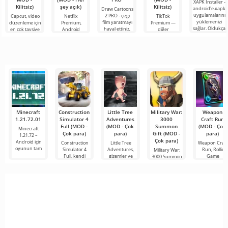
XAPK Installer -
Kilitsiz)
şey açık)
Kilitsiz)
android'e.xapk
Draw Cartoons
uygulamalarını
2 PRO - çizgi
Capcut, video
Netflix
TikTok
yüklemenizi
film yaratmayı
düzenleme için
Premium,
Premium —
sağlar. Oldukça
hayal ettiniz,
en çok tavsiye
Android
diğer
basit ve
ancak her şey
edilen
cihazlarda film,
kullanıcılarla
anlaşılır bir
çok zor ve
araçlardan biri
dizi ve TV
çevrimiçi
hatta imkansız
olarak öne
şovlarını
buluşmanızı
çıkıyor ve hem
izlemek için en
veya özel bir
mobil
popüler
şeyler
hizmetlerden
bulmanızı
sağlayan
Minecraft
Construction
Little Tree
Military War:
Weapon
1.21.72.01
Simulator 4
Adventures
3000
Craft Run
Full (MOD -
(MOD - Çok
Summon
(MOD - Çok
Minecraft
Çok para)
para)
Gift (MOD -
para)
1.21.72 –
Çok para)
Android için
Construction
Little Tree
Weapon Craft
oyunun tam
Simulator 4
Adventures,
Run, Rollic
Military War:
Full, kendi
gizemler ve
Game
3000 Summon
inşaat
bulmacalarla
stüdyosu
Gift, kendi
tarafından
ordunuzu