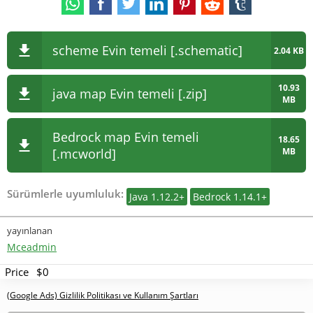
scheme Evin temeli [.schematic]
2.04 KB
10.93
java map Evin temeli [.zip]
MB
Bedrock map Evin temeli
18.65
[.mcworld]
MB
Sürümlerle uyumluluk:
Java 1.12.2+
Bedrock 1.14.1+
yayınlanan
Mceadmin
Price
$0
(Google Ads) Gizlilik Politikası ve Kullanım Şartları