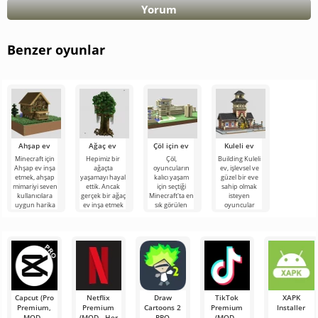
Yorum
Benzer oyunlar
Ahşap ev
Ağaç ev
Çöl için ev
Kuleli ev
Minecraft için
Hepimiz bir
Çöl,
Building Kuleli
Ahşap ev inşa
ağaçta
oyuncuların
ev, işlevsel ve
etmek, ahşap
yaşamayı hayal
kalıcı yaşam
güzel bir eve
mimariyi seven
ettik. Ancak
için seçtiği
sahip olmak
kullanıcılara
gerçek bir ağaç
Minecraft'ta en
isteyen
uygun harika
ev inşa etmek
sık görülen
oyuncular
bir projedir.
için çok çaba
biyom değildir.
tarafından
sarf
Ancak seçim
beğenilecek
Capcut (Pro
Netflix
Draw
TikTok
XAPK
Premium,
Premium
Cartoons 2
Premium
Installer
MOD -
(MOD - Her
PRO
(MOD -