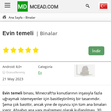
MD
MCEAD.COM
Ana Sayfa
»
Binalar
Evin temeli
| Binalar
İndir
Android:
8,0+
Categoría
🕣 Güncellenmiş
Ev
21 May 2023
Evin temeli
binası, Minecraft'ta konutlarının inşasıyla fazla
uğraşmak istemeyenler için basitleştirilmiş bir tasarımdır.
Şema çok basittir, ancak yine de oyuncu için tüm ana binaları
içerir. Ahşabın ana yapı malzemesi olarak kullanılması, 30