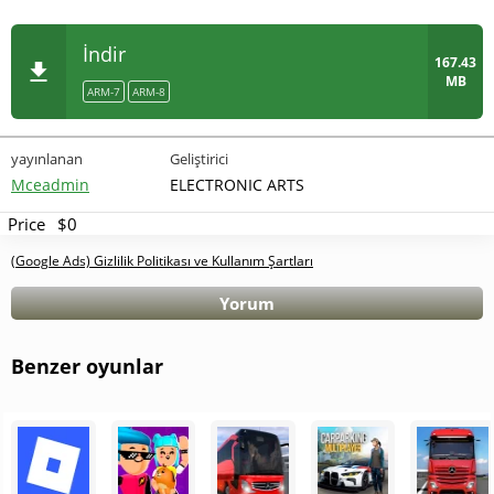
İndir
167.43
MB
ARM-7
ARM-8
yayınlanan
Geliştirici
Mceadmin
ELECTRONIC ARTS
Price
$0
(Google Ads) Gizlilik Politikası ve Kullanım Şartları
Yorum
Benzer oyunlar