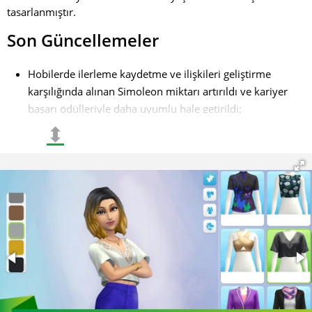
tasarlanmıştır.
Son Güncellemeler
Hobilerde ilerleme kaydetme ve ilişkileri geliştirme
karşılığında alınan Simoleon miktarı artırıldı ve kariyer
başarı ödülleriyle daha uyumlu hale getirildi;
⬍
Depoda kolayca gerekli öğeleri bulmayı sağlayan
sıralama işlevi mevcut. Yakın zamanda kullanılan veya
satın alınan öğeler "Son Kullanılanlar" adlı özel bir
kategoride görüntülenir - bu, envanter yönetimini
kolaylaştırır;
Karakterin üçüncü yuvasının kilidini açmak için
"Roommate Race" gibi yeni görevler eklendi. Görev 13.
seviyede mevcuttur ve oyunculara oyunda ailelerini
genişletme fırsatı sunar. "Surprising Choices" görevinde
nötr bir seçenek mevcuttur ve bazı olumsuz sonuçlar
kaldırılmıştır.