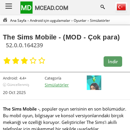
MD
MCEAD.COM
Ana Sayfa
»
Android için uygulamalar
»
Oyunlar
»
Simülatörler
The Sims Mobile - (MOD - Çok para)
52.0.0.164239
İndir
Android:
4.4+
Categoría
🕣 Güncellenmiş
Simülatörler
20 Oct 2025
The Sims Mobile -
, popüler oyun serisinin en son bölümüdür.
Bu mobil oyun, bilgisayar ve konsol versiyonlarındaki birçok
mekaniği ve özelliği koruyor. Geliştiriciler The Sims'i akıllı
telefonlar için mükemmel bir şekilde uyarladılar.