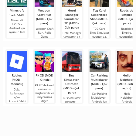
Minecraft
Weapon
Hotel
Tcg Card
Roadside
1.21.72.01
Craft Run
Manager
Superstore
Empire
(MOD - Çok
Simulator
Shop (MOD -
(MOD - Çok
Minecraft
para)
3D (MOD -
Çok para)
para)
1.21.72 –
Çok para)
Android için
Weapon Craft
TCG Card
Roadside
oyunun tam
Run, Rollic
Shop Simulator
Empire,
Hotel Manager
Game
oyununda,
oyuncuların
Simulator 3D,
stüdyosu
koleksiyon
çöldeki terk
bir otel
tarafından
edilmiş
yöneticisi
Roblox
PK XD (MOD
Bus
Car Parking
Hello
(MOD -
- Kilitsiz)
Simulator:
Multiplayer
Neighbor
Menüsü)
Ultimate
(MOD - Çok
(MOD - kilidi
PK XD'de kendi
(MOD - Çok
para)
açıldı)
avatarınızı
Çoğu
para)
oluşturabilir ve
kullanıcıya
Car Parking
Hello
milyonlarca
göre,
Multiplayer –
Neighbor,
Bus Simulator:
diğer
Android'deki
Android için
Android
Ultimate —
katılımcıya
en popüler
tasarlanmış,
cihazlar için
renkli ve
katılabilirsiniz.
oyun hâlâ
oyuncuların
"Komşunuzu
heyecan verici
Renkli
Roblox. Bu
araç kontrol
Nasıl Alırsınız"
bir Android
proje, sınırsız
unsurlarını
kitabından
oyunu,
olanaklarıyla
kullanarak
alınan, ancak 
oyunculara
dünyanın dört
bir