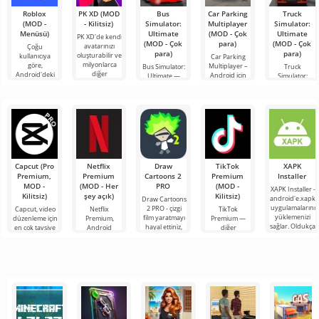
Roblox
PK XD (MOD
Bus
Car Parking
Truck
(MOD -
- Kilitsiz)
Simulator:
Multiplayer
Simulator:
Menüsü)
Ultimate
(MOD - Çok
Ultimate
PK XD'de kendi
(MOD - Çok
para)
(MOD - Çok
avatarınızı
Çoğu
para)
para)
oluşturabilir ve
kullanıcıya
Car Parking
milyonlarca
göre,
Multiplayer –
Bus Simulator:
Truck
diğer
Android'deki
Android için
Ultimate —
Simulator:
katılımcıya
en popüler
tasarlanmış,
renkli ve
Ultimate, bir
katılabilirsiniz.
oyun hâlâ
oyuncuların
heyecan verici
yük taşımacılığı
Renkli
Roblox. Bu
araç kontrol
bir Android
simülatörü ile
proje, sınırsız
unsurlarını
oyunu,
Android için
olanaklarıyla
kullanarak
oyunculara
bir iş
dünyanın dört
bileşeninin
bir
Capcut (Pro
Netflix
Draw
TikTok
XAPK
Premium,
Premium
Cartoons 2
Premium
Installer
MOD -
(MOD - Her
PRO
(MOD -
XAPK Installer -
Kilitsiz)
şey açık)
Kilitsiz)
android'e.xapk
Draw Cartoons
uygulamalarını
2 PRO - çizgi
Capcut, video
Netflix
TikTok
yüklemenizi
film yaratmayı
düzenleme için
Premium,
Premium —
sağlar. Oldukça
hayal ettiniz,
en çok tavsiye
Android
diğer
basit ve
ancak her şey
edilen
cihazlarda film,
kullanıcılarla
anlaşılır bir
çok zor ve
araçlardan biri
dizi ve TV
çevrimiçi
hatta imkansız
olarak öne
şovlarını
buluşmanızı
çıkıyor ve hem
izlemek için en
veya özel bir
mobil
popüler
şeyler
hizmetlerden
bulmanızı
sağlayan