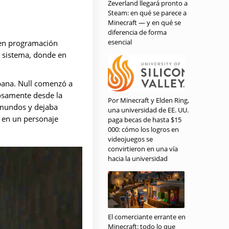
Zeverland llegará pronto a
Steam: en qué se parece a
Minecraft — y en qué se
diferencia de forma
esencial
" en programación
l sistema, donde en
bana. Null comenzó a
osamente desde la
Por Minecraft y Elden Ring,
 mundos y dejaba
una universidad de EE. UU.
ó en un personaje
paga becas de hasta $15
000: cómo los logros en
videojuegos se
convirtieron en una vía
hacia la universidad
El comerciante errante en
Minecraft: todo lo que