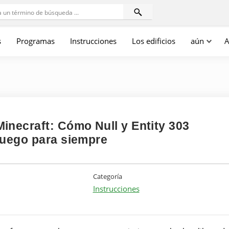
s
Programas
Instrucciones
Los edificios
aún
A
inecraft: Cómo Null y Entity 303
juego para siempre
Categoría
Instrucciones