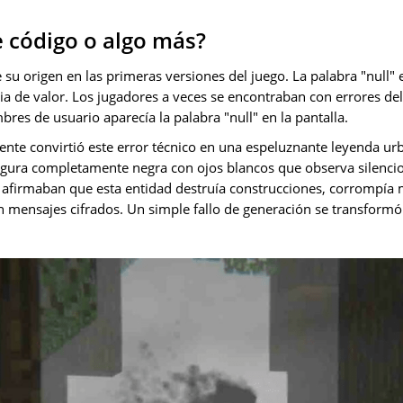
e código o algo más?
ne su origen en las primeras versiones del juego. La palabra "null
cia de valor. Los jugadores a veces se encontraban con errores de
bres de usuario aparecía la palabra "null" en la pantalla.
te convirtió este error técnico en una espeluznante leyenda ur
igura completamente negra con ojos blancos que observa silenci
os afirmaban que esta entidad destruía construcciones, corrompía
on mensajes cifrados. Un simple fallo de generación se transform