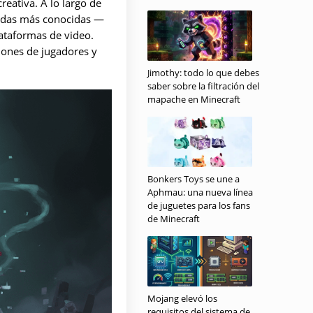
reativa. A lo largo de
yendas más conocidas —
lataformas de video.
lones de jugadores y
Jimothy: todo lo que debes
saber sobre la filtración del
mapache en Minecraft
Bonkers Toys se une a
Aphmau: una nueva línea
de juguetes para los fans
de Minecraft
Mojang elevó los
requisitos del sistema de