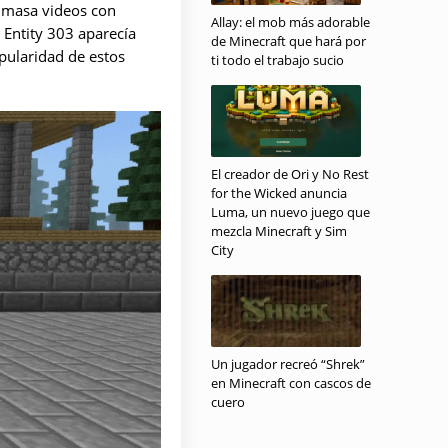
n masa videos con
Allay: el mob más adorable
 Entity 303 aparecía
de Minecraft que hará por
pularidad de estos
ti todo el trabajo sucio
El creador de Ori y No Rest
for the Wicked anuncia
Luma, un nuevo juego que
mezcla Minecraft y Sim
City
Un jugador recreó “Shrek”
en Minecraft con cascos de
cuero