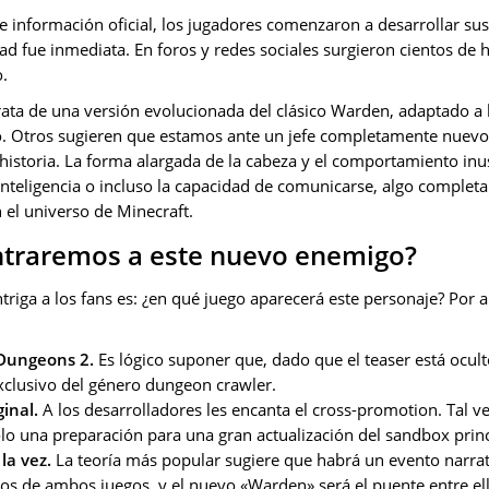
de información oficial, los jugadores comenzaron a desarrollar sus
d fue inmediata. En foros y redes sociales surgieron cientos de h
.
rata de una versión evolucionada del clásico Warden, adaptado a
. Otros sugieren que estamos ante un jefe completamente nuevo 
 historia. La forma alargada de la cabeza y el comportamiento in
nteligencia o incluso la capacidad de comunicarse, algo completa
 el universo de Minecraft.
traremos a este nuevo enemigo?
triga a los fans es: ¿en qué juego aparecerá este personaje? Por a
 Dungeons 2.
Es lógico suponer que, dado que el teaser está oculto
 exclusivo del género dungeon crawler.
ginal.
A los desarrolladores les encanta el cross-promotion. Tal v
solo una preparación para una gran actualización del sandbox princ
la vez.
La teoría más popular sugiere que habrá un evento narrat
s de ambos juegos, y el nuevo «Warden» será el puente entre ell