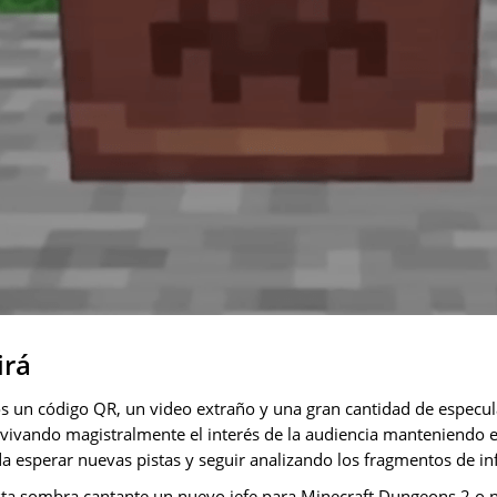
irá
s un código QR, un video extraño y una gran cantidad de especul
vivando magistralmente el interés de la audiencia manteniendo el 
da esperar nuevas pistas y seguir analizando los fragmentos de i
esta sombra cantante un nuevo jefe para Minecraft Dungeons 2 o 