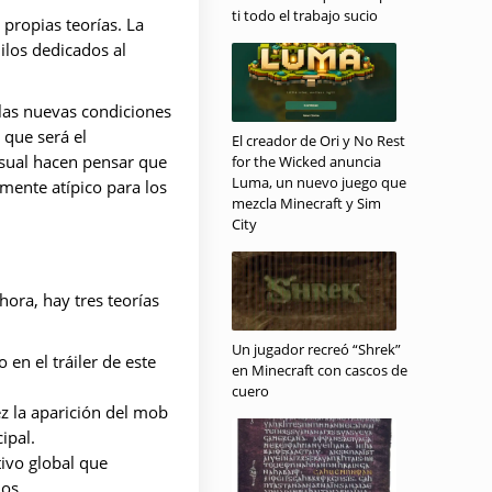
ti todo el trabajo sucio
 propias teorías. La
ilos dedicados al
 las nuevas condiciones
que será el
El creador de Ori y No Rest
usual hacen pensar que
for the Wicked anuncia
Luma, un nuevo juego que
mente atípico para los
mezcla Minecraft y Sim
City
hora, hay tres teorías
Un jugador recreó “Shrek”
 en el tráiler de este
en Minecraft con cascos de
cuero
ez la aparición del mob
ipal.
ivo global que
os.