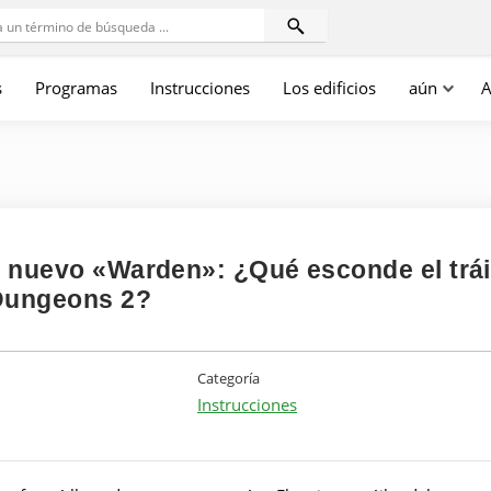
s
Programas
Instrucciones
Los edificios
aún
A
el nuevo «Warden»: ¿Qué esconde el trái
 Dungeons 2?
Categoría
Instrucciones