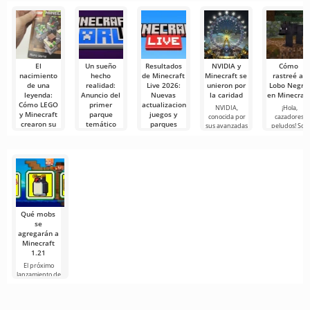
de
El
Un sueño
Resultados
NVIDIA y
Cómo
nacimiento
hecho
de Minecraft
Minecraft se
rastreé al
de una
realidad:
Live 2026:
unieron por
Lobo Negro
leyenda:
Anuncio del
Nuevas
la caridad
en Minecraf
Cómo LEGO
primer
actualizaciones,
NVIDIA,
¡Hola,
y Minecraft
parque
juegos y
conocida por
cazadores
crearon su
temático
parques
sus avanzadas
peludos! Soy
primera
Minecraft
temáticos
tecnologías
yo de nuevo 
obra
World
y si
La transmisión
maestra —
de Minecraft
En la reciente
Micro World
Live 2026
transmisión de
mostró
Minecraft Live
Dos de los
mayores
sandbox de la
actualidad
Qué mobs
se
agregarán a
Minecraft
1.21
El próximo
lanzamiento de
Minecraft 1.21
continúa
rodeado de