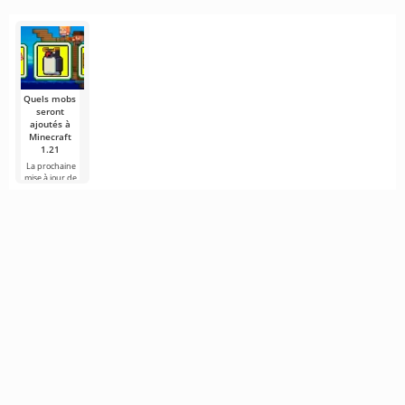
Minecraft
en 2016
Stockholm
est apparu
Minecraft
Minecraft n'est
Vous êtes-vous
En 2013, l'école
Minecraft
Tout le mond
plus seulement
déjà demandé
Viktor Rydberg
regorge de
connaît
un jeu de
à quoi
de Stockholm,
créatures
Markus
survie
ressemble
en
fascinantes,
«Notch»
mais
Persson
Quels mobs
seront
ajoutés à
Minecraft
1.21
La prochaine
mise à jour de
Minecraft 1.21
continue d'être
entourée de
rumeurs et de
nouvelles