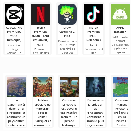
Minecraft
est une
le monde de
mob Allay dans
aventuriers !
compétence
Minecraft, il se
Minecraft 1.21
Honnêtement,
Bonjour à tous,
très
passe toujours
aide à collecter
j'en tremble
expérimentateurs
importante
des objets, et
encore
du monde
dans
qu'il
d'émotion en
cubique !
écrivant ces
Aujourd’hui,
lignes.
j’ai décidé
Capcut (Pro
Netflix
Draw
TikTok
XAPK
d’enfiler ma
Premium,
Premium
Cartoons 2
Premium
Installer
blouse
MOD -
(MOD - Tout
PRO
(MOD -
XAPK Installer
Débloqué)
est ouvert)
Débloqué)
permet
Draw Cartoons
d'installer des
2 PRO – Vous
Capcut se
Netflix
TikTok
applications
avez rêvé de
distingue
Premium –
Premium — est
.xapk sur
créer des
comme l'un
c'est l'un des
une
Android. Un
dessins
des outils les
services les
application qui
menu très
animés, mais
plus
plus
vous permet
simple et
tout cela
recommandés
populaires
de vous
semble trop
pour le
pour regarder
connecter en
montage vidéo,
des films, des
ligne avec
assurant un
séries
d'autres
Le
Édition
Comment
L'histoire de
Comment
Danemark à
spéciale de
Minecraft
la création
Markus
l'échelle 1:1
Minecraft
est devenu
de
Persson a
: Pourquoi et
pour la
une matière
l'Enderman :
créé un jeu
comment un
Chine :
scolaire : La
Comment le
en 48
pays entier
Pourquoi et
percée
mob le plus
heures :
a été recréé
comment le
historique
mystérieux
L'histoire
dans
jeu a changé
de 2013 à
de Minecraft
avant