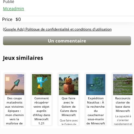
Publié
Mceadmin
Price
$0
(Google Ads) Politique de confidentialité et conditions d'utilisation
Un commentaire
Jeux similaires
Des coups
Comment
Que faire
Expédition
Raccourcis
maladroits
récupérer
avec le
Nautilus : À
clavier de
aux victoires
votre objet
Golem de
la recherche
base dans
épiques :
auprès
Cuivre dans
du
Minecraft
mon chemin
d'Allay dans
Minecraft
cauchemar
La capacité à
vers la
Minecraft
sous-marin
s'orienter
Que faire avec
maîtrise de
1.21
de Minecraft
rapidement et
le Golem de
la lance
1.22 !
à gérer
Cuivre dans
Les utilisateurs
dans
efficacement
Minecraft Dans
savent que le
Bonjour à tous,