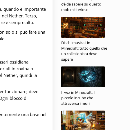
c’è da sapere su questo
rse, quando è importante
mob misterioso
 nel Nether. Terzo,
rire è sempre alto.
on solo si può fare una
le.
Dischi musicali in
Minecraft: tutto quello che
un collezionista deve
sapere
ssari ossidiana
rtali in rovina o
l Nether, quindi la
er funzionare, deve
Il vex in Minecraft: il
piccolo incubo che
 Ogni blocco di
attraversa i muri
uentemente una base nel