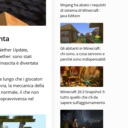
Mojang ha alzato i requisiti
di sistema di Minecraft:
Java Edition
nta
Gli abitanti in Minecraft:
 Nether Update,
chi sono, a cosa servono e
ether: sono stati
perché sono indispensabili
rinascita è diventata
a lungo che i giocatori
avia, la meccanica della
Minecraft 26.3 Snapshot 5:
 normale, il che non
tutto quello che c’è da
 sopravvivenza nel
sapere sull’aggiornamento