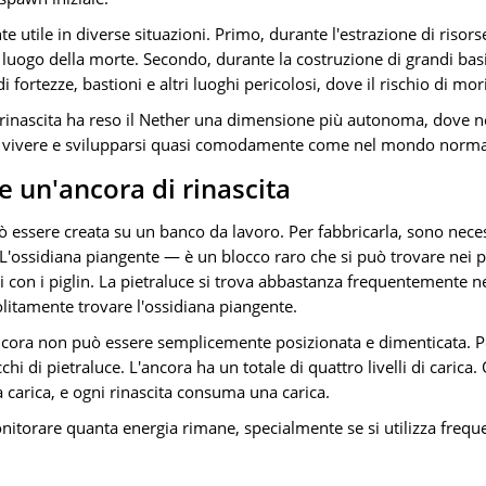
e utile in diverse situazioni. Primo, durante l'estrazione di riso
luogo della morte. Secondo, durante la costruzione di grandi basi
i fortezze, bastioni e altri luoghi pericolosi, dove il rischio di mo
i rinascita ha reso il Nether una dimensione più autonoma, dove n
e vivere e svilupparsi quasi comodamente come nel mondo norma
 un'ancora di rinascita
uò essere creata su un banco da lavoro. Per fabbricarla, sono nece
 L'ossidiana piangente — è un blocco raro che si può trovare nei po
 con i piglin. La pietraluce si trova abbastanza frequentemente ne
solitamente trovare l'ossidiana piangente.
ancora non può essere semplicemente posizionata e dimenticata. P
chi di pietraluce. L'ancora ha un totale di quattro livelli di carica.
 carica, e ogni rinascita consuma una carica.
nitorare quanta energia rimane, specialmente se si utilizza freq