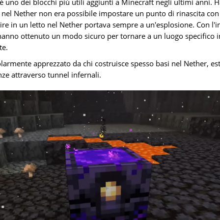
è uno dei blocchi più utili aggiunti a Minecraft negli ultimi anni. 
 nel Nether non era possibile impostare un punto di rinascita con
mire in un letto nel Nether portava sempre a un'esplosione. Con l'
ri hanno ottenuto un modo sicuro per tornare a un luogo specifico
te.
larmente apprezzato da chi costruisce spesso basi nel Nether, estr
ze attraverso tunnel infernali.