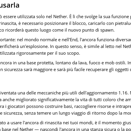
usarla
ò essere utilizzata solo nel Nether. È lì che svolge la sua funzione 
nascita, è necessario posizionare il blocco, caricarlo con pietralu
ioco ricorderà questo luogo come il nuovo punto di spawn.
ortante: nel mondo normale e nell'End, l'ancora funziona diversam
 verificherà un'esplosione. In questo senso, è simile al letto nel Ne
tilizzata rigorosamente per il suo scopo.
ancora in una base protetta, lontano da lava, fuoco e mob ostili. 
 in sicurezza sarà maggiore e sarà più facile recuperare gli oggetti
 diventata una delle meccaniche più utili dell'aggiornamento 1.16.
anche migliorato significativamente la vita di tutti coloro che a
ra i giocatori possono costruire basi, raccogliere risorse e intrap
 sicurezza, senza temere un lungo viaggio di ritorno dopo la mor
to a usare l'ancora di rinascita nei tuoi mondi, è il momento gius
ua base nel Nether — nascondi l'ancora in una stanza sicura o la pos