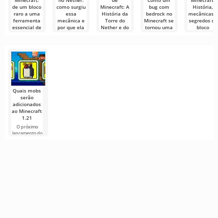
Minecraft:
no Nether:
de
Como um
Minecraft:
de um bloco
como surgiu
Minecraft: A
bug com
História,
raro a uma
essa
História da
bedrock no
mecânicas e
ferramenta
mecânica e
Torre do
Minecraft se
segredos do
essencial de
por que ela
Nether e do
tornou uma
bloco
sobrevivência
é necessária
Reator do
mecânica
misterioso
no Minecraft
Submundo
técnica
A obsidiana
O Minecraft
crucial
chorosa — é
oferece aos
As camas
Minecraft — é
um dos blocos
jogadores um
explosivas no
um jogo em
O Nether no
mais
mundo vasto,
Nether — são
constante
Minecraft
uma das
evolução.
sempre foi
conhecido por
Quais mobs
serão
adicionados
ao Minecraft
1.21
O próximo
lançamento do
Minecraft 1.21
continua
cercado de
rumores e
novas
informações de