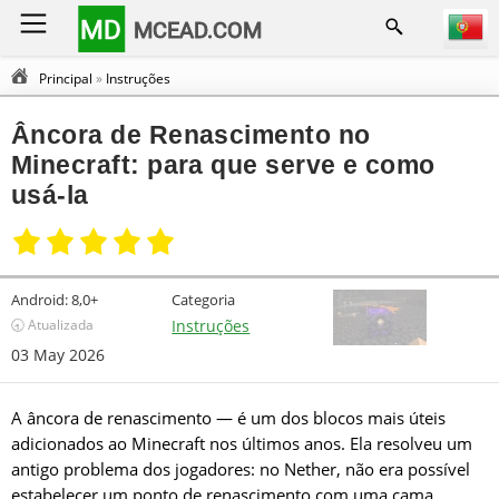
MD
MCEAD.COM
Principal
»
Instruções
Âncora de Renascimento no
Minecraft: para que serve e como
usá-la
Android:
8,0+
Categoria
🕣 Atualizada
Instruções
03 May 2026
A âncora de renascimento — é um dos blocos mais úteis
adicionados ao Minecraft nos últimos anos. Ela resolveu um
antigo problema dos jogadores: no Nether, não era possível
estabelecer um ponto de renascimento com uma cama