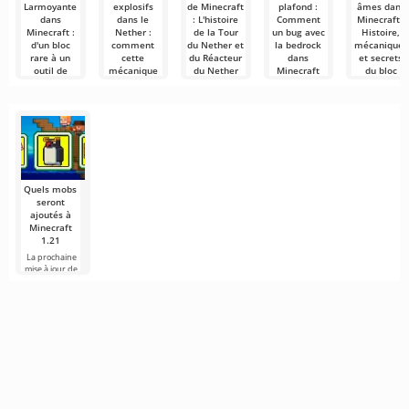
Larmoyante
explosifs
de Minecraft
plafond :
âmes dans
dans
dans le
: L'histoire
Comment
Minecraft :
Minecraft :
Nether :
de la Tour
un bug avec
Histoire,
d'un bloc
comment
du Nether et
la bedrock
mécaniques
rare à un
cette
du Réacteur
dans
et secrets
outil de
mécanique
du Nether
Minecraft
du bloc
survie
est apparue
est devenu
mystérieux
Minecraft —
essentiel
et pourquoi
une
est un jeu en
Minecraft offr
elle est
mécanique
constante
aux joueurs u
L'obsidienne
nécessaire
technique
évolution.
vaste monde
larmoyante —
dans
cruciale
rempli
est l'un des
Minecraft
blocs les
Le Nether
dans Minecraft
Les lits
a toujours été
explosifs dans
réputé
le Nether —
Quels mobs
sont l'une
seront
ajoutés à
Minecraft
1.21
La prochaine
mise à jour de
Minecraft 1.21
continue d'être
entourée de
rumeurs et de
nouvelles