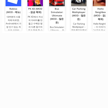
Roblox
PK XD (MOD
Bus
Car Parking
Hello
(MOD - 메뉴)
- 잠금 해제)
Simulator:
Multiplayer
Neighbor
Ultimate
(MOD - 많은
(MOD - 잠금
대부분의 사용
PK XD에서 자신
(MOD - 많은
돈)
해제)
자에 따르면,
의 아바타를 만
돈)
Android에서 가
들고 수백만 명
Car Parking
Hello Neighbo
장 인기 있는 게
의 다른 참가자
Multiplayer –
– 이 이야기는
Bus Simulator:
안드로이드에서
임은 여전히
들과 함께 할 수
Ultimate — 전
"이웃집 찰스"
인기 있는 게임
Roblox입니다.
있습니다. 다채
세계를 버스로
서 영감을 받은
으로, 플레이어
이 프로젝트는
로운 그래픽과
여행할 수 있는
것으로, 3D 그
는 차량 제어 요
무한한 가능성
간단한 게임 플
무한한 가능성
픽으로 안드로
소를 사용하여
으로 주목받으
레이로 인해 모
을 제공하는 화
이드 장치용으
운전자의 역할
며, 사용자들을.
든 연령대의 사
려하고 흥미로
로 제작되었습
을 맡게 됩니다.
람들이 즐길 수
운 안드로이드
니다. 여기서 
총 86개의 다양
있으며, 온
게임입니다. 흥
신은 이웃과의
한 레벨이
미진진한 모험
복잡한 상황을
과 현실적인 도
시.