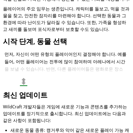
플레이어의 주요 임무는 생존입니다. 캐릭터를 돌보고, 먹을 것과
물을 찾고, 안전한 잠자리를 마련해야 합니다. 선택한 동물과 그
환경에 따라 난이도가 달라질 수 있습니다. 또한, 가족을 형성하
고 새끼를 돌보며 포식자로부터 보호할 수도 있습니다.
시작 단계, 동물 선택
먼저, 자신이 어떤 유형의 플레이어인지 결정해야 합니다. 예를
들어, 어떤 플레이어는 전투에 많이 참여하며 아레나에서 시간
을 보낼 수 있습니다. 반면, 다른 플레이어들은 평화로운 장소
를 선호하며 캐릭터를 키우거나 다른 사용자와 협력하여 게임
⬍
을 즐깁니다.
최신 업데이트
2021년 개발자들은 동물의 특성에 큰 변화를 주었으며, 치명타
기능을 추가했습니다. 이제 게임에서는 말, 치타, 스라소니, 심
WildCraft 개발자들은 게임에 새로운 기능과 콘텐츠를 추가하는
지어 독수리 같은 새로운 동물들을 만날 수 있습니다. 처음에는
업데이트를 정기적으로 출시합니다. 최신 업데이트에는 다음과
어떤 동물이든 쉽게 조작할 수 있을 것 같지만, 각 동물마다 고
같은 사항이 포함됩니다:
유한 전략이 필요합니다.
새로운 동물 종류: 캥거루와 악어 같은 새로운 플레이 가능 캐