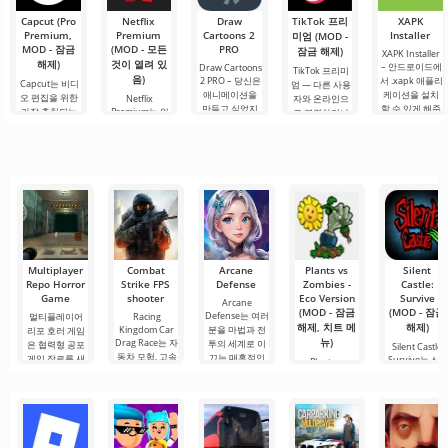
한 레벨이
니다. 이 게임은
미진진한 모험
Capcut (Pro
Netflix
Draw
TikTok 프리
XAPK
사용자에게 화
과 현실적인 도
Premium,
Premium
Cartoons 2
Installer
미엄 (MOD -
물 트럭
시.
MOD - 잠금
(MOD - 모든
PRO
잠금 해제)
XAPK Installer
해제)
것이 열려 있
– 안드로이드에
Draw Cartoons
TikTok 프리미
음)
2 PRO – 당신은
서 .xapk 애플리
Capcut는 비디
엄 — 다른 사용
애니메이션을
케이션을 설치
오 편집을 위한
Netflix
자와 온라인으
만들고 싶었지
할 수 있게 해줍
가장 추천되는
Premium는 안
로 연결하거나
만, 너무 어렵고
니다. 매우 간단
도구 중 하나로,
드로이드 기기
특별한 무언가
심지어 불가능
하고 직관적인
모바일 기기와
에서 영화, 드라
를 찾을 수 있는
하다고 생각했
메뉴를 통해 이
데스크톱 컴퓨
마 및 TV 프로그
애플리케이션입
다면, 이제 모든
확장자의 파일
터 모두에서 원
램을 시청할 수
니다. 아침 커피
것이 당신의 손
설치를 빠르게
활한 작동을 보
있는 가장 인기
한 잔과 함께 하
에 달려 있습니
시작할 수
장합니다. 많은
있는 서비스 중
루를 시작하거
다. 복잡한
사용자에게 무
하나입니다. 이
나 힘든 하루를.
료 버전은 모든
곳에는 최신 미
편집 요구를
디어 제품뿐만
아니라
Multiplayer
Combat
Arcane
Plants vs
Silent
Repo Horror
Strike FPS
Defense
Zombies -
Castle:
Game
shooter
Eco Version
Survive
Arcane
(MOD - 잠금
(MOD - 잠금
Defense는 여러
멀티플레이어
Racing
해제, 치트 메
해제)
Kingdom Car
분을 마법과 전
리포 호러 게임
뉴)
Drag Race는 자
투의 세계로 이
은 협력형 공포
Silent Castle:
동차 모험, 고속
끄는 매혹적인
게임 장르를 새
Survive는 신
Plants vs
레이싱, 그리고
전략
로운 차원으로
와 복잡한 줄거
Zombies - Eco
끌어올리며
Version는 고전
리로 가득 찬 
게임을 새롭게
임으로,
재해석한