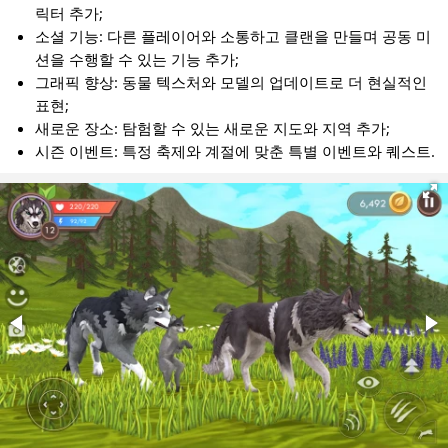
예를 들어, 여우는 속도 덕분에 팀 전투에서 매우 인기가 많습
릭터 추가;
니다. 말도 속도가 빠르며 전투에서 효과적일 수 있습니다. 아
소셜 기능: 다른 플레이어와 소통하고 클랜을 만들며 공동 미
레나 전투에 가장 적합한 동물은 늑대, 여우, 악어입니다. 이들
션을 수행할 수 있는 기능 추가;
동물 각각은 다양한 상황에서 활용할 수 있는 고유한 능력을 가
그래픽 향상: 동물 텍스처와 모델의 업데이트로 더 현실적인
지고 있습니다.
표현;
새로운 장소: 탐험할 수 있는 새로운 지도와 지역 추가;
게임 스타일
시즌 이벤트: 특정 축제와 계절에 맞춘 특별 이벤트와 퀘스트.
결국 캐릭터 선택은 자신의 게임 스타일에 달려 있습니다. 빠르
고 역동적인 전투를 좋아한다면 여우나 치타가 훌륭한 선택이
될 것입니다. 더 차분하고 전략적인 접근을 선호한다면 독수리
나 스라소니를 고려해 보세요. 각 캐릭터는 고유한 접근 방식과
전술이 필요하며, 이는 게임을 더욱 흥미롭고 다양하게 만듭니
다.