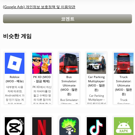
(Google Ads) 개인정보 보호정책 및 이용약관
코멘트
비슷한 게임
Roblox
PK XD (MOD
Bus
Car Parking
Truck
(MOD - 메뉴)
- 잠금 해제)
Simulator:
Multiplayer
Simulator:
Ultimate
(MOD - 많은
Ultimate
대부분의 사용
PK XD에서 자신
(MOD - 많은
(MOD - 많은
돈)
자에 따르면,
의 아바타를 만
돈)
돈)
Android에서 가
들고 수백만 명
Car Parking
장 인기 있는 게
의 다른 참가자
Multiplayer –
Bus Simulator:
Truck
안드로이드에서
임은 여전히
들과 함께 할 수
Ultimate — 전
Simulator:
인기 있는 게임
Ultimate – 이 게
Roblox입니다.
있습니다. 다채
세계를 버스로
으로, 플레이어
임은 화물 운송
이 프로젝트는
로운 그래픽과
여행할 수 있는
는 차량 제어 요
시뮬레이터와
무한한 가능성
간단한 게임 플
무한한 가능성
소를 사용하여
비즈니스 요소
으로 주목받으
레이로 인해 모
을 제공하는 화
운전자의 역할
의 성공적인 결
며, 사용자들을.
든 연령대의 사
려하고 흥미로
을 맡게 됩니다.
합을 안드로이
람들이 즐길 수
운 안드로이드
총 86개의 다양
드에서 제공합
있으며, 온
게임입니다. 흥