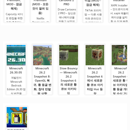
Premium,
Premium
Cartoons 2
Installer
미엄 (MOD -
MOD - 잠금
(MOD - 모든
PRO
잠금 해제)
XAPK Installer
해제)
것이 열려 있
– 안드로이드에
Draw Cartoons
TikTok 프리미
음)
2 PRO – 당신은
서 .xapk 애플리
Capcut는 비디
엄 — 다른 사용
애니메이션을
케이션을 설치
오 편집을 위한
Netflix
자와 온라인으
만들고 싶었지
할 수 있게 해줍
가장 추천되는
Premium는 안
로 연결하거나
만, 너무 어렵고
니다. 매우 간단
도구 중 하나로,
드로이드 기기
특별한 무언가
심지어 불가능
하고 직관적인
모바일 기기와
에서 영화, 드라
를 찾을 수 있는
하다고 생각했
메뉴를 통해 이
데스크톱 컴퓨
마 및 TV 프로그
애플리케이션입
다면, 이제 모든
확장자의 파일
터 모두에서 원
램을 시청할 수
니다. 아침 커피
것이 당신의 손
설치를 빠르게
활한 작동을 보
있는 가장 인기
한 잔과 함께 하
에 달려 있습니
시작할 수
장합니다. 많은
있는 서비스 중
루를 시작하거
다. 복잡한
사용자에게 무
하나입니다. 이
나 힘든 하루를.
료 버전은 모든
곳에는 최신 미
편집 요구를
디어 제품뿐만
아니라
Minecraft
Minecraft
Slow Bouncy
Minecraft
Minecraft
26.30.05
26.2
— Minecraft
26.2
26.2
Snapshot 8:
26.2
Snapshot 6
Snapshot 6:
개발진이
OpenGL 복
Snapshot 6
에서 새로운
새로운 황 큐
Minecraft
의 새로운 황
귀, 황 동굴 변
황 큐브 아키
브 아키타입,
Bedrock
큐브 아키타
화, 침대 반발
타입 Hot 등
황 동굴 개편
Edition 26.30 정
입
식 버전을
력 상향
장
및 수십 가지
수정
Minecraft 26.2
Mojang이
Minecraft 26.2
Snapshot 6에
Snapshot 6에
Minecraft 26.2
Minecraft Java
서 개발자들은
Snapshot 8을
서 개발자들은
Edition은 26.2
황 큐브를 위한
공개했다. 규모
Hot이라는 새로
버전을 계속 개
새로운
가 큰
운 황 큐브
발 중이며,