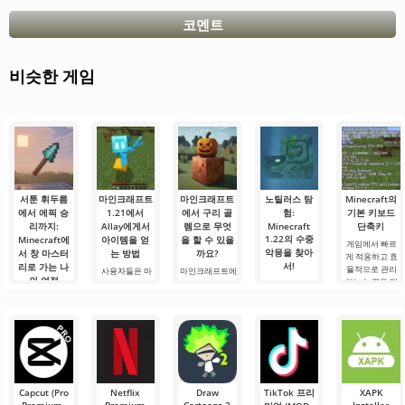
코멘트
비슷한 게임
서툰 휘두름
마인크래프트
마인크래프트
노틸러스 탐
Minecraft의
에서 에픽 승
1.21에서
에서 구리 골
험:
기본 키보드
리까지:
Allay에게서
렘으로 무엇
Minecraft
단축키
1.22의 수중
Minecraft에
아이템을 얻
을 할 수 있을
게임에서 빠르
악몽을 찾아
서 창 마스터
는 방법
까요?
게 적응하고 효
서!
리로 가는 나
율적으로 관리
사용자들은 마
마인크래프트에
의 여정
하는 능력은 매
인크래프트 1.21
서 구리 골렘으
안녕하세요, 모
우 중요한 기술
에서 Allay 몹이
로 무엇을 할 수
험가 여러분! 솔
안녕하세요, 큐
입니다.
아이템을 수집
있을까요? 마인
직히 말해서, 이
브 세계의 실험
Minecraft의 기
하는 데 도움을
크래프트 세계
글을 쓰는 동안
가 여러분! 오늘
본 키를 사용하
주며, 그와 친구
에서는 항상 무
에도 감정이 북
저는 상상의 흰
면 필요한 요소
가 되어야 한다
언가가 일어납
받쳐 오릅니다.
가운을 입기로
를 선택하고, 기
는 것을 알고 있
니다: 새로운 블
오늘은 단순한
했습니다 그리
능, 인벤토리 또
습니다. 그가 도
록, 신비로운 생
리뷰가 아닙니
고.
는 주변 물체와
움을 주도록.
물 군계, 그리고.
다 — 이것은 저
Capcut (Pro
Netflix
Draw
TikTok 프리
XAPK
의.