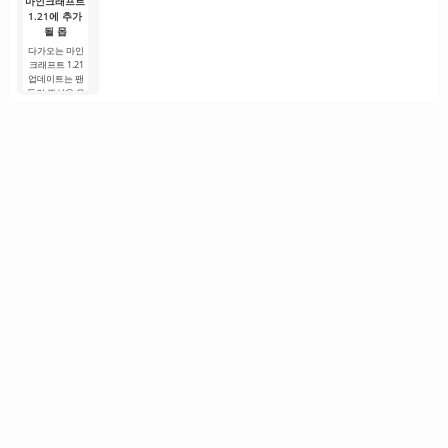
마인크래프트
1.21에 추가
될 몹
다가오는 마인
크래프트 1.21
업데이트는 팬
들의 관심을 유
지하기 위해 개
발자들이 흥미
로운 혁신과 이
전에 보지 못한
콘텐츠를 제공
하려는 노력으
로.